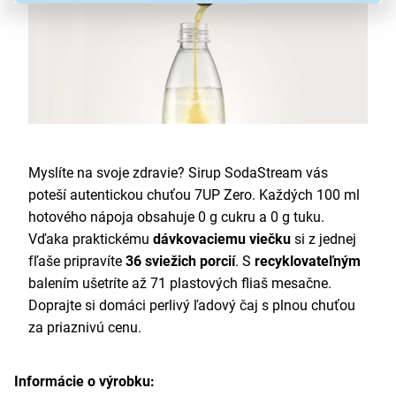
Myslíte na svoje zdravie? Sirup SodaStream vás
poteší autentickou chuťou 7UP Zero. Každých 100 ml
hotového nápoja obsahuje 0 g cukru a 0 g tuku.
Vďaka praktickému
dávkovaciemu viečku
si z jednej
fľaše pripravíte
36 sviežich porcií
. S
recyklovateľným
balením ušetríte až 71 plastových fliaš mesačne.
Doprajte si domáci perlivý ľadový čaj s plnou chuťou
za priaznivú cenu.
Informácie o výrobku: