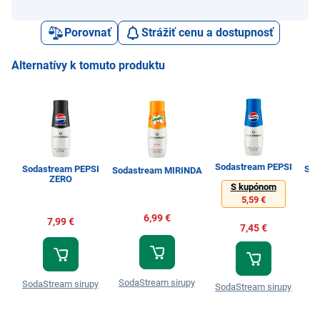
Porovnať
Strážiť cenu a dostupnosť
Alternatívy k tomuto produktu
Sodastream PEPSI
Sodastream PEPSI
Sod
Sodastream MIRINDA
ZERO
S kupónom
5,59 €
6,99 €
7,99 €
7,45 €
SodaStream sirupy
SodaStream sirupy
S
SodaStream sirupy