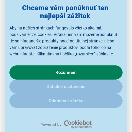
Chceme vám ponúknuť ten
najlepší zážitok
Aby na našich stránkach fungovalo všetko ako má,
používame tzv. cookies. Vďaka nim vám môžeme ponúknuť
tie najhľadanejšie produkty hneď na titulnej stránke, alebo
vám upravovať zobrazenie produktov podľa toho, čo na
Sirup SodaStream 7UP Zero 440 ml
webu hľadáte. Kliknutím na tlačítko „rozumiem“ súhlasíte
s využívaním cookies pre analytické účely a predaním údajov
příchuť 7UP Zero
o chovaní na webe pre zobrazovaní cielených reklám.
Rozumiem
objem 440 ml
V prípade že vás zaujímajú detaily, ako u nás s cookies a
ďalšími údaji pracujeme, kliknite
sem
.
36 porcií nápojov
Detailné nastavenie
riedenie 1:19
bez bežných alergénov
Odmietnuť všetko