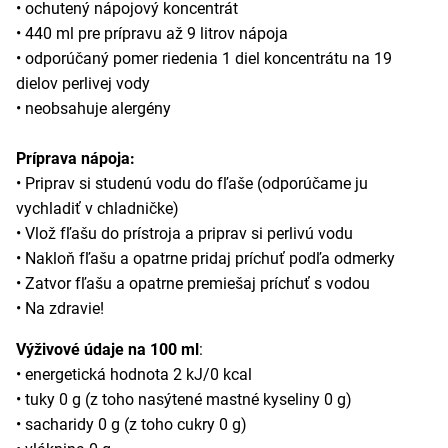
• ochutený nápojový koncentrát
• 440 ml pre prípravu až 9 litrov nápoja
• odporúčaný pomer riedenia 1 diel koncentrátu na 19
dielov perlivej vody
• neobsahuje alergény
Príprava nápoja:
• Priprav si studenú vodu do fľaše (odporúčame ju
vychladiť v chladničke)
• Vlož fľašu do prístroja a priprav si perlivú vodu
• Nakloň fľašu a opatrne pridaj príchuť podľa odmerky
• Zatvor fľašu a opatrne premiešaj príchuť s vodou
• Na zdravie!
Výživové údaje na 100 ml
:
• energetická hodnota 2 kJ/0 kcal
• tuky 0 g (z toho nasýtené mastné kyseliny 0 g)
• sacharidy 0 g (z toho cukry 0 g)