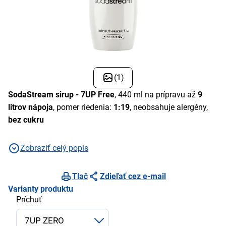
(1)
SodaStream sirup -
7UP Free
, 440 ml na prípravu až
9
litrov nápoja
, pomer riedenia:
1:19
, neobsahuje alergény,
bez cukru
Zobraziť celý popis
Tlač
Zdieľať cez e-mail
Varianty produktu
Príchuť