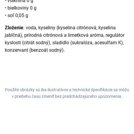
• vláknina 0 g
• bielkoviny 0 g
• soľ 0,05 g
Zloženie
: voda, kyseliny (kyselina citrónová, kyselina
jablčná), prírodná citrónová a limetková aróma, regulátor
kyslosti (citrát sodný), sladidlo (sukralóza, acesulfam K),
konzervant (benzoát sodný).
Použité obrázky sú iba ilustratívne a technické špecifikácie sa môžu
v priebehu času zmeniť bez predchádzajúceho upozornenia.