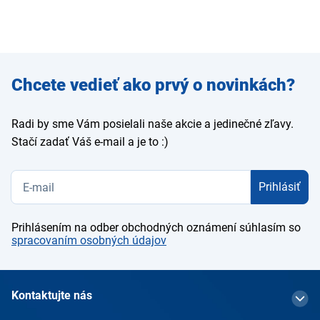
Zadajte
Chcete vedieť ako prvý o novinkách?
e-mail
Radi by sme Vám posielali naše akcie a jedinečné zľavy.
Stačí zadať Váš e-mail a je to :)
Prihlásiť
Prihlásením na odber obchodných oznámení súhlasím so
spracovaním osobných údajov
Kontaktujte nás