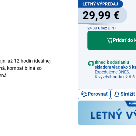
LETNÝ VÝPREDAJ
29,99 €
24,38 € bez DPH
Pridať do 
ajn, až 12 hodín ideálnej
Ihneď k odoslaniu
skladom viac ako 5 k
ná, kompatibilná so
Expedujeme DNES.
ená
K vyzdvihnutiu už 6.8.
Porovnať
Stráži