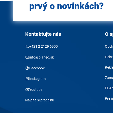
prvý o novinkách?
Kontaktujte nás
O s
+421 2 2129 6900
Obch
Ochr
info@planeo.sk
Rekl
Facebook
Zame
Instagram
PLAN
Youtube
Pre 
Nájdite si predajňu