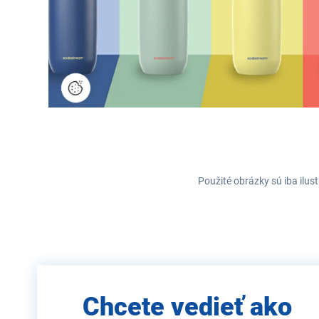
Použité obrázky sú iba ilus
Zadajte
Chcete vedieť ako
e-mail