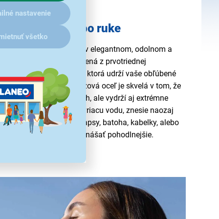
ilné nastavenie
né nápoje vždy po ruke
mietnuť všetko
z&Go COOL 0,9 l Papaya v elegantnom, odolnom a
cho zamilujete. Je vyrobená z prvotriednej
nej nehrdzavejúcej ocele
, ktorá udrží vaše obľúbené
ž po
dobu 12 hodín
. Nerezová oceľ je skvelá v tom, že
niu pri nárazoch a pádoch, ale vydrží aj extrémne
naliať ľadovo studenú aj vriacu vodu, znesie naozaj
 šikovná do akejkoľvek kapsy, batoha, kabelky, alebo
na viečku sa vám bude prenášať pohodlnejšie.