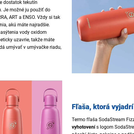
e dostatok tekutín
. Je možné ju použiť do
RA, ART a ENSO. Vždy si tak
enia, akú máte najradšie.
nasýtenia vody oxidom
eticky uzavrie, takže máte
dá umývať v umývačke riadu,
Fľaša, ktorá vyjadrí
Termo fľaša SodaStream Fiz
vyhotovení
s logom SodaStrea