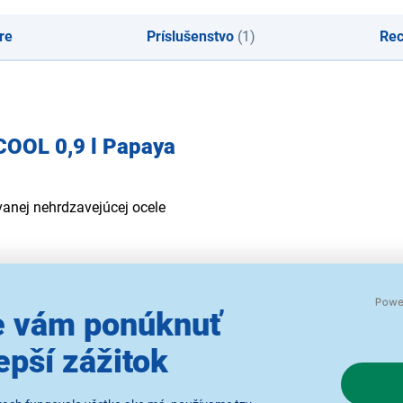
re
Príslušenstvo
(1)
Rec
COOL 0,9 l Papaya
vanej nehrdzavejúcej ocele
 vám ponúknuť
 ART a ENSO
epší zážitok