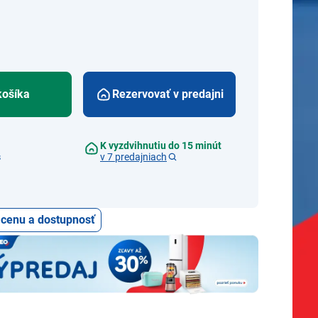
košíka
Rezervovať v predajni
K vyzdvihnutiu do 15 minút
s
v 7 predajniach
ť cenu a dostupnosť