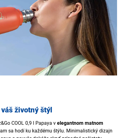
 váš životný štýl
z&Go COOL 0,9 l Papaya v
elegantnom matnom
m sa hodí ku každému štýlu. Minimalistický dizajn