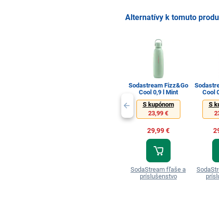
Alternatívy k tomuto prod
Sodastream Fizz&Go
Sodastr
Cool 0,9 l Mint
Cool 0
S kupónom
S k
23,99 €
2
29,99 €
2
SodaStream fľaše a
SodaStr
príslušenstvo
prís