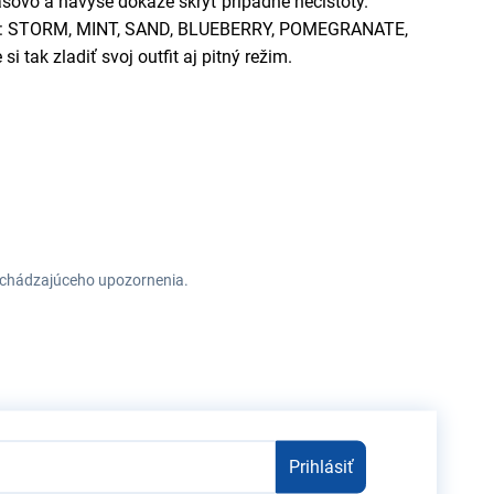
asovo a navyše dokáže skryť prípadné nečistoty.
farby: STORM, MINT, SAND, BLUEBERRY, POMEGRANATE,
 tak zladiť svoj outfit aj pitný režim.
redchádzajúceho upozornenia.
Prihlásiť