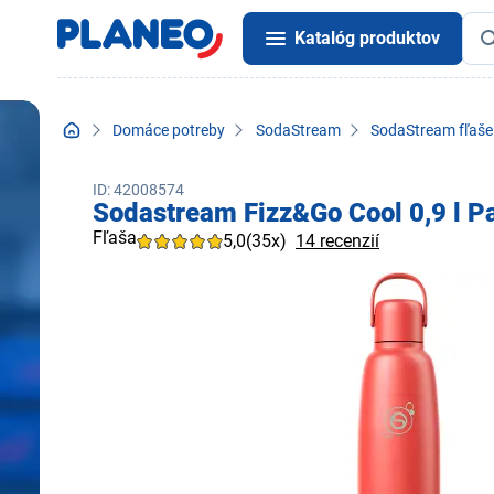
Katalóg produktov
Domáce potreby
SodaStream
SodaStream fľaše 
ID: 42008574
Sodastream Fizz&Go Cool 0,9 l P
Fľaša
5,0
(35x)
14 recenzií