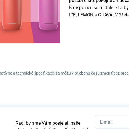
pôsobí čisto, pokojne a nadč
K dispozícii sú aj ďalšie 
ICE, LEMON a GUAVA. Môžete si
tratívne a technické špecifikácie sa môžu v priebehu času zmeniť bez p
Radi by sme Vám posielali naše