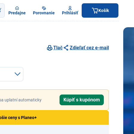
ť
Košík
Predajne
Porovnanie
Prihlásiť
Tlač
Zdieľať cez e-mail
Kúpiť s kupónom
sa uplatní automaticky
pšie ceny s Planeo+