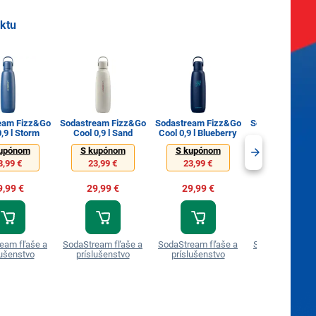
uktu
eam Fizz&Go
Sodastream Fizz&Go
Sodastream Fizz&Go
Sodastream Fi
,9 l Storm
Cool 0,9 l Sand
Cool 0,9 l Blueberry
Cool 0,9 l Gu
upónom
S kupónom
S kupónom
S kupónom
3,99 €
23,99 €
23,99 €
23,99 €
9,99 €
29,99 €
29,99 €
29,99 €
eam fľaše a
SodaStream fľaše a
SodaStream fľaše a
SodaStream fľa
lušenstvo
príslušenstvo
príslušenstvo
príslušenstv