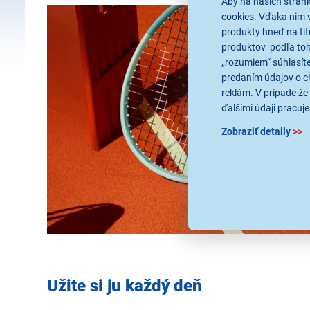
Aby na našich strán
cookies. Vďaka nim 
produkty hneď na tit
produktov podľa toho
„rozumiem“ súhlasíte
predaním údajov o c
reklám. V prípade že 
ďalšími údaji pracuje
Zobraziť detaily
>>
Užite si ju každý deň