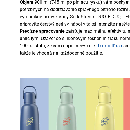
Objem
900 ml (745 ml po plniacu rysku) vám poskytn
potrebných na dodržiavanie správnego pitného režimu
výrobníkov perlivej vody SodaStream DUO, E-DUO, TER
pripravíte čerstvý perlivý nápoj v takej intenzite nasýt
Precízne spracovanie
zaisťuje maximálnu efektivitu 
uhličitým. Uzáver so silikónovým tesnením fľašu herm
100 % istotu, že vám nápoj nevytečie.
Termo fľaša
sa 
takže je vhodná na každodenné použitie.