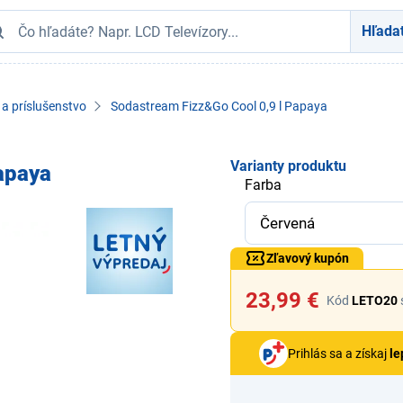
Hľada
a príslušenstvo
Sodastream Fizz&Go Cool 0,9 l Papaya
Varianty produktu
apaya
Farba
Zľavový kupón
23,99 €
Kód
LETO20
Prihlás sa a získaj
le