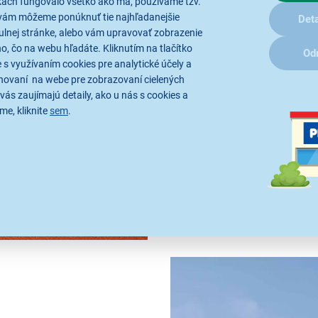
kach fungovalo všetko ako má, používame tzv.
vám môžeme ponúknuť tie najhľadanejšie
Deta
ulnej stránke, alebo vám upravovať zobrazenie
Majte svoje obľúbe
, čo na webu hľadáte. Kliknutím na tlačítko
Od
 s využívaním cookies pre analytické účely a
Termo fľašu SodaStream Fiz
hovaní na webe pre zobrazovaní cielených
praktickom dizajne si jednodu
vás zaujímajú detaily, ako u nás s cookies a
dvojstennej vákuovo
izolova
me, kliknite
sem
.
nápoje studené alebo teplé a
je nielen odolná voči poškode
teploty. Do fľaše tak môžete 
všetko. Vďaka úzkemu telu je
len tak do ruky. S držadlom 