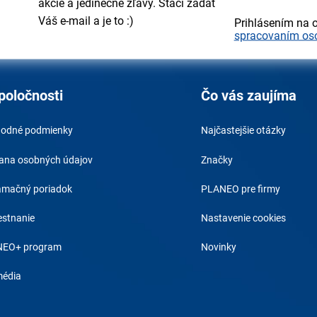
akcie a jedinečné zľavy. Stačí zadať
Váš e-mail a je to :)
Prihlásením na 
spracovaním os
poločnosti
Čo vás zaujíma
odné podmienky
Najčastejšie otázky
ana osobných údajov
Značky
amačný poriadok
PLANEO pre firmy
stnanie
Nastavenie cookies
EO+ program
Novinky
média