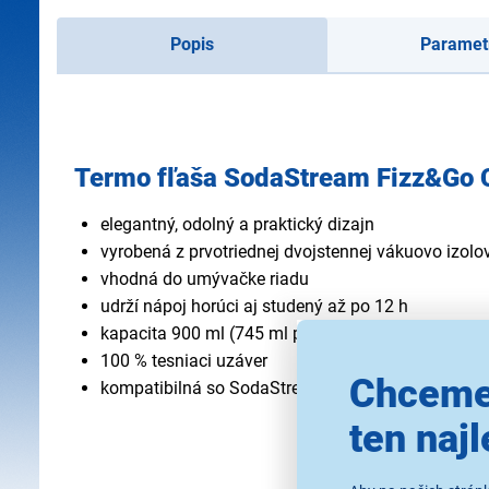
Popis
Paramet
Termo fľaša SodaStream Fizz&Go 
elegantný, odolný a praktický dizajn
vyrobená z prvotriednej dvojstennej vákuovo izolo
vhodná do umývačke riadu
udrží nápoj horúci aj studený až po 12 h
kapacita 900 ml (745 ml po plniacu rysku)
100 % tesniaci uzáver
Chceme
kompatibilná so SodaStream DUO, E-DUO, TERRA,
ten najl