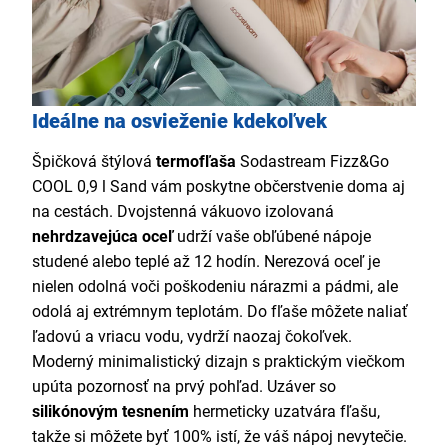
Ideálne na osvieženie kdekoľvek
Špičková štýlová
termo
fľaša
Sodastream Fizz&Go
COOL 0,9 l Sand vám poskytne občerstvenie doma aj
na cestách. Dvojstenná vákuovo izolovaná
nehrdzavejúca oceľ
udrží vaše obľúbené nápoje
studené alebo teplé až 12 hodín. Nerezová oceľ je
nielen odolná voči poškodeniu nárazmi a pádmi, ale
odolá aj extrémnym teplotám. Do fľaše môžete naliať
ľadovú a vriacu vodu, vydrží naozaj čokoľvek.
Moderný minimalistický dizajn s praktickým viečkom
upúta pozornosť na prvý pohľad. Uzáver so
silikónovým tesnením
hermeticky uzatvára fľašu,
takže si môžete byť 100% istí, že váš nápoj nevytečie.