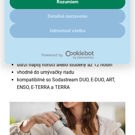
Rozumiem
V prípade že vás zaujímajú detaily, ako u nás s cookies a
ďalšími údaji pracujeme, kliknite
sem
.
Detailné nastavenie
Termofľaša Sodastream Fizz&Go COOL
0,9 l Sand
Odmietnuť všetko
objem 900 ml
prémiový dizajn z nehrdzavejúcej ocele
100% tesnenie a odolnosť
udrží nápoj horúci alebo studený až 12 hodín
vhodné do umývačky riadu
kompatibilné so Sodastream DUO, E-DUO, ART,
ENSO, E-TERRA a TERRA