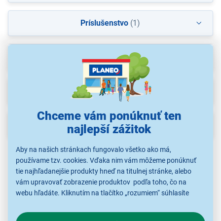
Príslušenstvo
(1)
Recenzie
(14)
Na stiahnutie
Chceme vám ponúknuť ten
Popis
najlepší zážitok
Aby na našich stránkach fungovalo všetko ako má,
používame tzv. cookies. Vďaka nim vám môžeme ponúknuť
tie najhľadanejšie produkty hneď na titulnej stránke, alebo
vám upravovať zobrazenie produktov podľa toho, čo na
webu hľadáte. Kliknutím na tlačítko „rozumiem“ súhlasíte
s využívaním cookies pre analytické účely a predaním údajov
o chovaní na webe pre zobrazovaní cielených reklám.