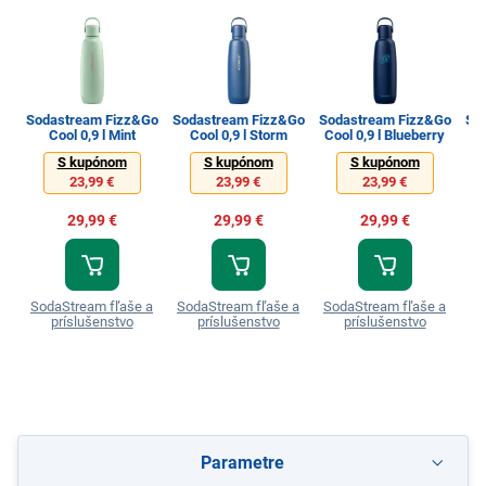
Sodastream Fizz&Go
Sodastream Fizz&Go
Sodastream Fizz&Go
So
Cool 0,9 l Mint
Cool 0,9 l Storm
Cool 0,9 l Blueberry
S kupónom
S kupónom
S kupónom
23,99 €
23,99 €
23,99 €
29,99 €
29,99 €
29,99 €
SodaStream fľaše a
SodaStream fľaše a
SodaStream fľaše a
So
príslušenstvo
príslušenstvo
príslušenstvo
Parametre