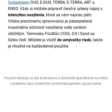
Sodastream
DUO, E-DUO, TERRA, E-TERRA, ART a
ENSO. Vždy si môžete pripraviť čerstvý sýtený nápoj s
intenzitou
nasýtenia
, ktorá sa
vám najviac páči.
Vďaka precíznemu spracovaniu je zabezpečená
maximálna účinnosť nasýtenia vody oxidom
uhličitým. Termoska Fizz&Go COOL 0,9 l Sand sa
ľahko čistí. Môžete ju vložiť
do umývačky riadu
, takže
je vhodná na každodenné použitie.
Použité obrázky sú iba ilustratívne a technické špecifikácie sa môžu
v priebehu času zmeniť bez predchádzajúceho upozornenia.