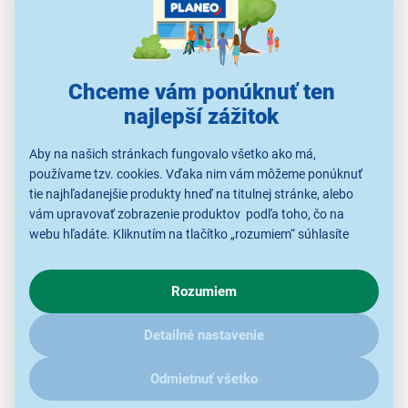
Chceme vám ponúknuť ten
najlepší zážitok
Aby na našich stránkach fungovalo všetko ako má,
používame tzv. cookies. Vďaka nim vám môžeme ponúknuť
Až 12 litrov malinového nápoja
tie najhľadanejšie produkty hneď na titulnej stránke, alebo
vám upravovať zobrazenie produktov podľa toho, čo na
Z 500 ml fľaše príchute Malina si jednoducho
webu hľadáte. Kliknutím na tlačítko „rozumiem“ súhlasíte
pripravíte
až 12 litrov osviežujúceho nápoja
.
s využívaním cookies pre analytické účely a predaním údajov
Odporúčaný pomer riedenia je 1 diel koncentrátu na
o chovaní na webe pre zobrazovaní cielených reklám.
20 dielov perlivej vody. Vďaka tejto jednoduchej
Rozumiem
V prípade že vás zaujímajú detaily, ako u nás s cookies a
príprave získate
nápoj s bohatou malinovou chuťou
,
ďalšími údaji pracujeme, kliknite
sem
.
Detailné nastavenie
ktorú ocení celá rodina.
Odmietnuť všetko