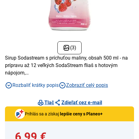
(3)
Sirup Sodastream s príchuťou maliny, obsah 500 ml - na
prípravu až 12 veľkých SodaStream fliaš s hotovým
nápojom,
viečko fľaše sirupu slúži zároveň ako odmerka pre
Rozbaliť krátky popis
Zobraziť celý popis
jednoduché dávkovanie, neobsahuje alergény
Tlač
Zdieľať cez e-mail
Prihlás sa a získaj
lepšie ceny s Planeo+
6,99 €