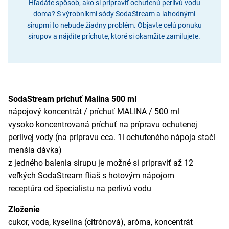
Hľadáte spôsob, ako si pripraviť ochutenú perlivú vodu
doma? S výrobníkmi sódy SodaStream a lahodnými
sirupmi to nebude žiadny problém. Objavte celú ponuku
sirupov a nájdite príchute, ktoré si okamžite zamilujete.
SodaStream príchuť Malina 500 ml
nápojový koncentrát / príchuť MALINA / 500 ml
vysoko koncentrovaná príchuť na prípravu ochutenej
perlivej vody (na prípravu cca. 1l ochuteného nápoja stačí
menšia dávka)
z jedného balenia sirupu je možné si pripraviť až 12
veľkých SodaStream fliaš s hotovým nápojom
receptúra od špecialistu na perlivú vodu
Zloženie
cukor, voda, kyselina (citrónová), aróma, koncentrát