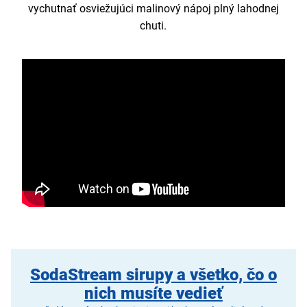
vychutnať osviežujúci malinový nápoj plný lahodnej
chuti.
SodaStream sirupy a všetko, čo o
nich musíte vedieť