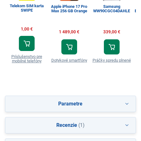
Telekom SIM karta
Apple iPhone 17 Pro
Samsung
SWIPE
Max 256 GB Orange
WW90CGC04DAHLE
Esp
1,00 €
1 489,00 €
339,00 €
Príslušenstvo pre
Dotykové smartfóny
Práčky spredu plnené
T
mobilné telefóny
Parametre
Recenzie
(1)