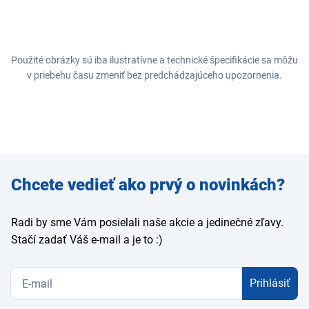
Použité obrázky sú iba ilustratívne a technické špecifikácie sa môžu
v priebehu času zmeniť bez predchádzajúceho upozornenia.
Zadajte
Chcete vedieť ako prvý o novinkách?
e-mail
Radi by sme Vám posielali naše akcie a jedinečné zľavy.
Stačí zadať Váš e-mail a je to :)
Prihlásiť