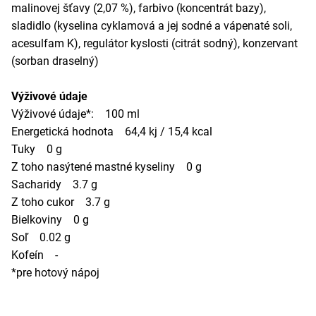
malinovej šťavy (2,07 %), farbivo (koncentrát bazy),
sladidlo (kyselina cyklamová a jej sodné a vápenaté soli,
acesulfam K), regulátor kyslosti (citrát sodný), konzervant
(sorban draselný)
Výživové údaje
Výživové údaje*: 100 ml
Energetická hodnota 64,4 kj / 15,4 kcal
Tuky 0 g
Z toho nasýtené mastné kyseliny 0 g
Sacharidy 3.7 g
Z toho cukor 3.7 g
Bielkoviny 0 g
Soľ 0.02 g
Kofeín -
*pre hotový nápoj