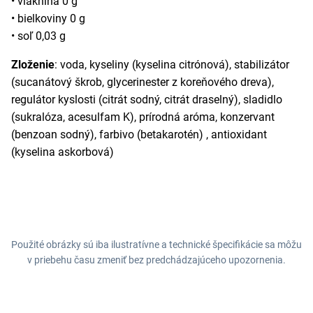
• vláknina 0 g
• bielkoviny 0 g
• soľ 0,03 g
Zloženie
: voda, kyseliny (kyselina citrónová), stabilizátor
(sucanátový škrob, glycerinester z koreňového dreva),
regulátor kyslosti (citrát sodný, citrát draselný), sladidlo
(sukralóza, acesulfam K), prírodná aróma, konzervant
(benzoan sodný), farbivo (betakarotén) , antioxidant
(kyselina askorbová)
Použité obrázky sú iba ilustratívne a technické špecifikácie sa môžu
v priebehu času zmeniť bez predchádzajúceho upozornenia.