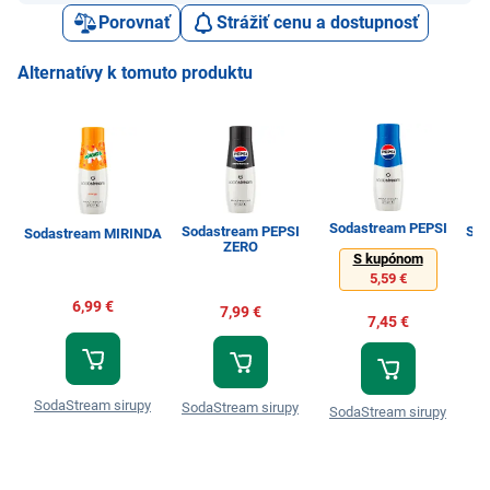
Porovnať
Strážiť cenu a dostupnosť
Alternatívy k tomuto produktu
Sodastream PEPSI
Sodastream PEPSI
Sod
Sodastream MIRINDA
ZERO
S kupónom
5,59 €
6,99 €
7,99 €
7,45 €
SodaStream sirupy
SodaStream sirupy
S
SodaStream sirupy