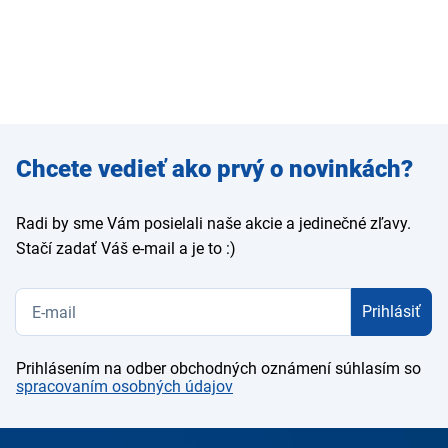
Zadajte
Chcete vedieť ako prvý o novinkách?
e-mail
Radi by sme Vám posielali naše akcie a jedinečné zľavy.
Stačí zadať Váš e-mail a je to :)
Prihlásiť
Prihlásením na odber obchodných oznámení súhlasím so
spracovaním osobných údajov