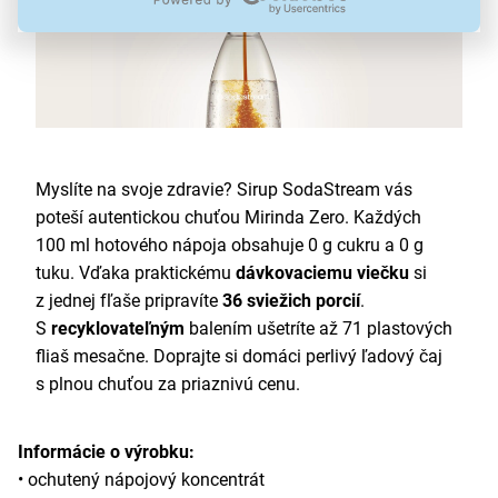
Myslíte na svoje zdravie? Sirup SodaStream vás
poteší autentickou chuťou Mirinda Zero. Každých
100 ml hotového nápoja obsahuje 0 g cukru a 0 g
tuku. Vďaka praktickému
dávkovaciemu viečku
si
z jednej fľaše pripravíte
36 sviežich porcií
.
S
recyklovateľným
balením ušetríte až 71 plastových
fliaš mesačne. Doprajte si domáci perlivý ľadový čaj
s plnou chuťou za priaznivú cenu.
Informácie o výrobku:
• ochutený nápojový koncentrát