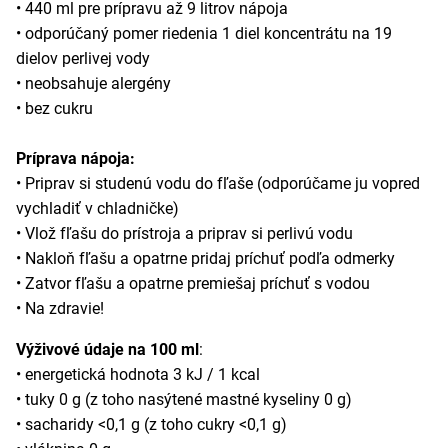
• 440 ml pre prípravu až 9 litrov nápoja
• odporúčaný pomer riedenia 1 diel koncentrátu na 19
dielov perlivej vody
• neobsahuje alergény
• bez cukru
Príprava nápoja:
• Priprav si studenú vodu do fľaše (odporúčame ju vopred
vychladiť v chladničke)
• Vlož fľašu do prístroja a priprav si perlivú vodu
• Nakloň fľašu a opatrne pridaj príchuť podľa odmerky
• Zatvor fľašu a opatrne premiešaj príchuť s vodou
• Na zdravie!
Výživové údaje na 100 ml
:
• energetická hodnota 3 kJ / 1 kcal
• tuky 0 g (z toho nasýtené mastné kyseliny 0 g)
• sacharidy <0,1 g (z toho cukry <0,1 g)