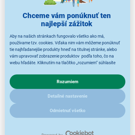
Chceme vám ponúknuť ten
najlepší zážitok
Aby na našich stránkach fungovalo všetko ako má,
používame tzv. cookies. Vďaka nim vám môžeme ponúknuť
Sirup SodaStream Mirinda Zero 440 ml
tie najhľadanejšie produkty hneď na titulnej stránke, alebo
vám upravovať zobrazenie produktov podľa toho, čo na
příchuť Mirinda Zero
webu hľadáte. Kliknutím na tlačítko „rozumiem“ súhlasíte
objem 440 ml
s využívaním cookies pre analytické účely a predaním údajov
36 porcií nápojov
o chovaní na webe pre zobrazovaní cielených reklám.
Rozumiem
riedenie 1:19
V prípade že vás zaujímajú detaily, ako u nás s cookies a
ďalšími údaji pracujeme, kliknite
sem
.
bez bežných alergénov
Detailné nastavenie
Odmietnuť všetko