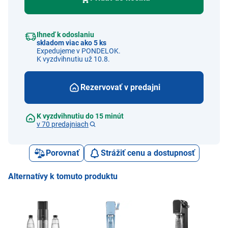
Ihneď k odoslaniu
skladom viac ako 5 ks
Expedujeme v PONDELOK.
K vyzdvihnutiu už 10.8.
Rezervovať v predajni
K vyzdvihnutiu do 15 minút
v 70 predajniach
Porovnať
Strážiť cenu a dostupnosť
Alternatívy k tomuto produktu