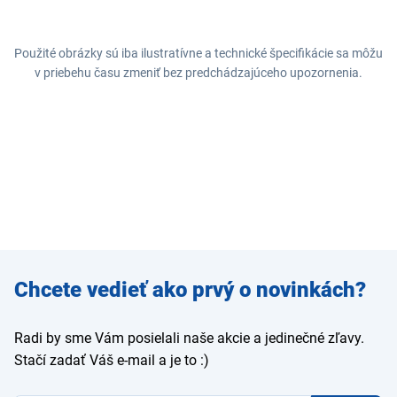
Použité obrázky sú iba ilustratívne a technické špecifikácie sa môžu
v priebehu času zmeniť bez predchádzajúceho upozornenia.
Zadajte
Chcete vedieť ako prvý o novinkách?
e-mail
Radi by sme Vám posielali naše akcie a jedinečné zľavy.
Stačí zadať Váš e-mail a je to :)