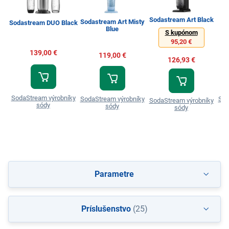
Sodastream Art Black
Sodastream Art Misty
S
Sodastream DUO Black
Blue
S kupónom
95,20 €
139,00 €
119,00 €
126,93 €
SodaStream výrobníky
SodaStream výrobníky
Sod
SodaStream výrobníky
sódy
sódy
sódy
Parametre
Príslušenstvo
(25)