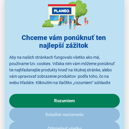
Chceme vám ponúknuť ten
najlepší zážitok
Aby na našich stránkach fungovalo všetko ako má,
používame tzv. cookies. Vďaka nim vám môžeme ponúknuť
Megapack SodaStream Terra White
tie najhľadanejšie produkty hneď na titulnej stránke, alebo
Malina Zero
vám upravovať zobrazenie produktov podľa toho, čo na
webu hľadáte. Kliknutím na tlačítko „rozumiem“ súhlasíte
výrobník sódy Terra
s využívaním cookies pre analytické účely a predaním údajov
fľaša FUSE s objemom 1 l s malinovým motívom
o chovaní na webe pre zobrazovaní cielených reklám.
príchuť Malina Zero 440 ml
Rozumiem
V prípade že vás zaujímajú detaily, ako u nás s cookies a
CO
bombička až na 240 nápojov
2
ďalšími údaji pracujeme, kliknite
sem
.
nastaviteľná intenzita sýtenia
Detailné nastavenie
uchytenie fľaše bez nutnosti skrutkovania
systém QuickConnect
Odmietnuť všetko