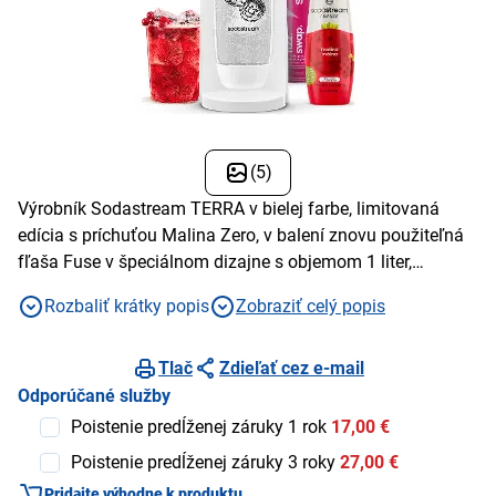
(5)
Výrobník Sodastream TERRA v bielej farbe, limitovaná
edícia s príchuťou Malina Zero, v balení znovu použiteľná
fľaša Fuse v špeciálnom dizajne s objemom 1 liter,
koncentrovaná príchuť Malina Zero Mpack 440 ml
Rozbaliť krátky popis
Zobraziť celý popis
Tlač
Zdieľať cez e-mail
Odporúčané služby
Poistenie predĺženej záruky 1 rok
17,00 €
Poistenie predĺženej záruky 3 roky
27,00 €
Pridajte výhodne k produktu