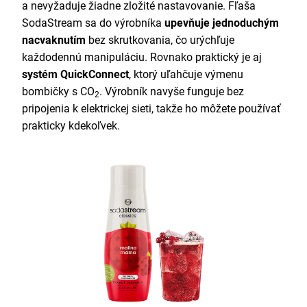
a nevyžaduje žiadne zložité nastavovanie. Fľaša
SodaStream sa do výrobníka
upevňuje jednoduchým
nacvaknutím
bez skrutkovania, čo urýchľuje
každodennú manipuláciu. Rovnako praktický je aj
systém QuickConnect
, ktorý uľahčuje výmenu
bombičky s CO
. Výrobník navyše funguje bez
2
pripojenia k elektrickej sieti, takže ho môžete používať
prakticky kdekoľvek.