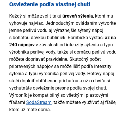
Osvieženie podľa vlastnej chuti
Každý si môže zvoliť takú
úroveň sýtenia
, ktorá mu
vyhovuje najviac. Jednoduchým ovládaním vytvoríte
jemne perlivú vodu aj výraznejšie sýtený nápoj
s bohatou dávkou bubliniek. Bombička vystačí
až na
240 nápojov
v závislosti od intenzity sýtenia a typu
výrobníka perlivej vody, takže si domácu perlivú vodu
môžete dopriavať pravidelne. Skutočný počet
pripravených nápojov sa môže líšiť podľa intenzity
sýtenia a typu výrobníka perlivej vody. Hotový nápoj
stačí doplniť obľúbenou príchuťou a už o chvíľu si
vychutnáte osvieženie presne podľa svojej chuti.
Výrobník je kompatibilný so všetkými plastovými
fľašami
SodaStream
, takže môžete využívať aj fľaše,
ktoré už máte doma.