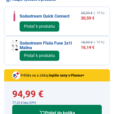
35,99 €
(- 15 %)
Sodastream Quick Connect
30,59 €
Pridať k produktu
18,99 €
(- 15 %)
Sodastream Fľaša Fuse 2x1l
16,14 €
Malina
Pridať k produktu
Prihlás sa a získaj
lepšie ceny s Planeo+
94,99 €
77,23 € bez DPH
Pridať do košíka