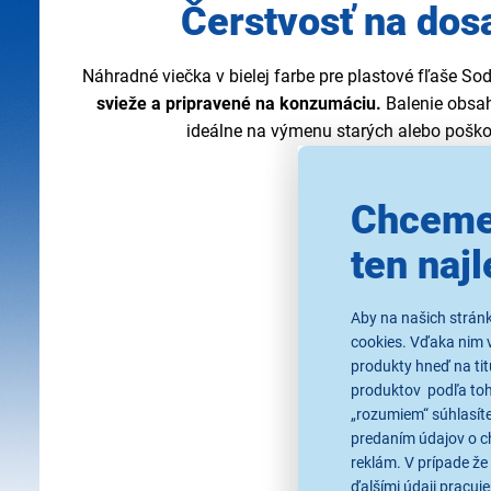
Čerstvosť na dos
Náhradné viečka v bielej farbe pre plastové fľaše S
svieže a pripravené na konzumáciu.
Balenie obsah
ideálne na výmenu starých alebo pošk
Chceme
ten najl
Aby na našich strán
cookies. Vďaka nim 
produkty hneď na tit
produktov podľa toho
„rozumiem“ súhlasíte
predaním údajov o c
reklám. V prípade že 
ďalšími údaji pracuje