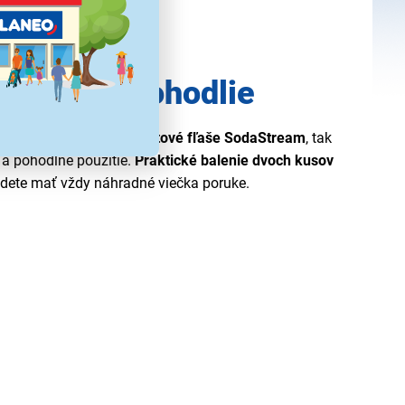
ibilita a pohodlie
uté, aby
pasovali na plastové fľaše SodaStream
, tak
 a pohodlné použitie.
Praktické balenie dvoch kusov
udete mať vždy náhradné viečka poruke.