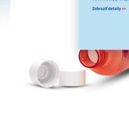
Zobraziť detaily
>>