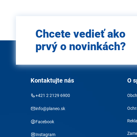
Zadajte
Chcete vedieť ako
e-mail
prvý o novinkách?
Kontaktujte nás
O s
+421 2 2129 6900
Obch
Ochr
info@planeo.sk
Rekl
Facebook
Zame
Instagram