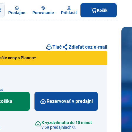
ť
Košík
Predajne
Porovnanie
Prihlásiť
Tlač
Zdieľať cez e-mail
pšie ceny s Planeo+
us
košíka
Rezervovať v predajni
K vyzdvihnutiu do 15 minút
s
v 69 predajniach