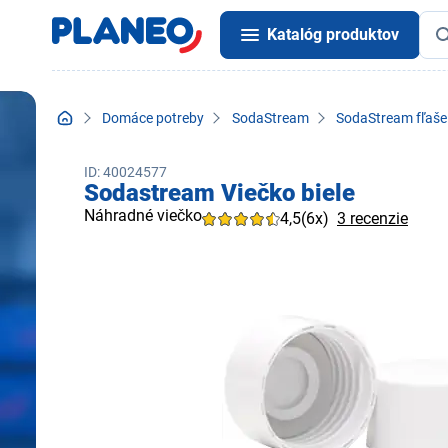
Katalóg produktov
Domáce potreby
SodaStream
SodaStream fľaše 
ID: 40024577
Sodastream Viečko biele
Náhradné viečko
4,5
(6x)
3 recenzie