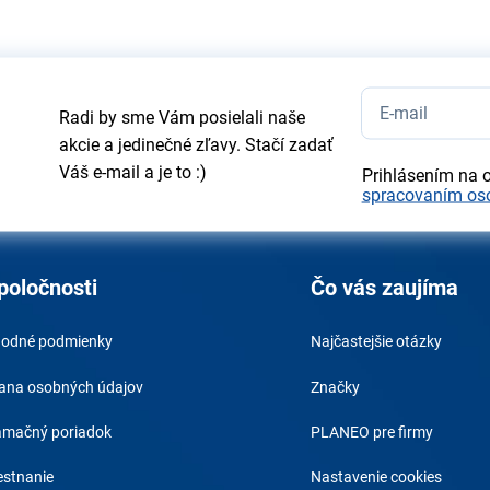
Radi by sme Vám posielali naše
akcie a jedinečné zľavy. Stačí zadať
Váš e-mail a je to :)
Prihlásením na 
spracovaním os
poločnosti
Čo vás zaujíma
odné podmienky
Najčastejšie otázky
ana osobných údajov
Značky
amačný poriadok
PLANEO pre firmy
stnanie
Nastavenie cookies