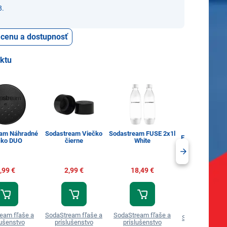
8.
ť cenu a dostupnosť
uktu
Sodastream fľ
eam Náhradné
Sodastream Viečko
Sodastream FUSE 2x1l
FUSE 1l Metal 
čko DUO
čierne
White
S kupónom
11,99 €
,99 €
2,99 €
18,49 €
14,99 €
eam fľaše a
SodaStream fľaše a
SodaStream fľaše a
SodaStream fľa
lušenstvo
príslušenstvo
príslušenstvo
príslušenstv