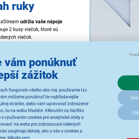
ah ruky
odaStream
udržia vaše nápoje
uje 2 kusy viečok, ktoré sú
odených viečok.
 vám ponúknuť
epší zážitok
kach fungovalo všetko ako má, používame tzv.
vám môžeme ponúknuť tie najhľadanejšie
Deta
ulnej stránke, alebo vám upravovať zobrazenie
, čo na webu hľadáte. Kliknutím na tlačítko
Od
 s využívaním cookies pre analytické účely a
hovaní na webe pre zobrazovaní cielených
vás zaujímajú detaily, ako u nás s cookies a
me, kliknite
sem
.