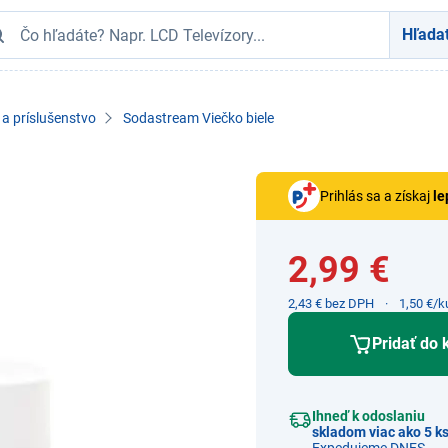
Hľada
a príslušenstvo
Sodastream Viečko biele
Prihlás sa a získaj
le
2,99 €
2,43 € bez DPH
1,50 €/k
Pridať do 
Ihneď k odoslaniu
skladom viac ako 5 k