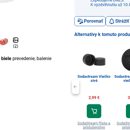
Expedujeme DNES.
K vyzdvihnutiu už 10.
Porovnať
Stráži
Alternatívy k tomuto prod
(2)
,
biele
prevedenie, balenie
Sodastream Viečko
Sodastr
sivé
vie
2,99 €
3
SodaStream fľaše a
SodaStr
príslušenstvo
prís