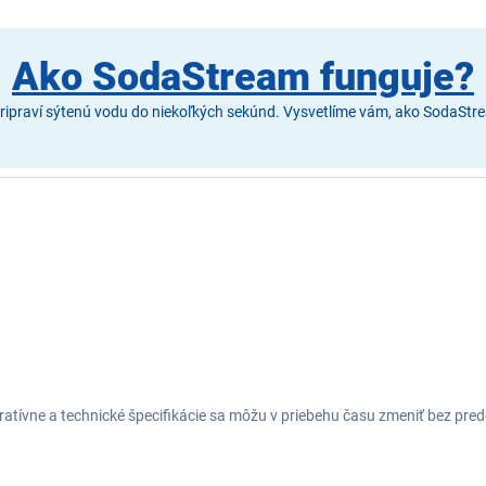
Ako SodaStream funguje?
praví sýtenú vodu do niekoľkých sekúnd. Vysvetlíme vám, ako SodaStrea
tratívne a technické špecifikácie sa môžu v priebehu času zmeniť bez p