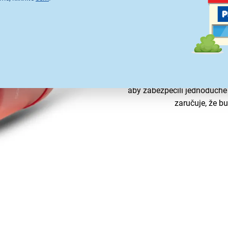
Kompat
Náhradné viečka
sú navrhn
aby zabezpečili jednoduché
zaručuje, že b