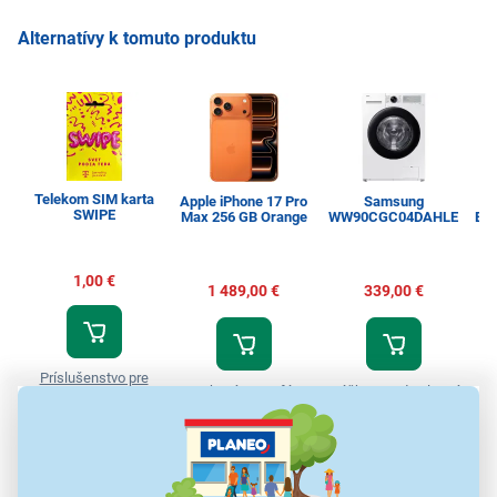
Alternatívy k tomuto produktu
Telekom SIM karta
Apple iPhone 17 Pro
Samsung
SWIPE
Max 256 GB Orange
WW90CGC04DAHLE
Esp
1,00 €
1 489,00 €
339,00 €
Príslušenstvo pre
Dotykové smartfóny
Práčky spredu plnené
T
mobilné telefóny