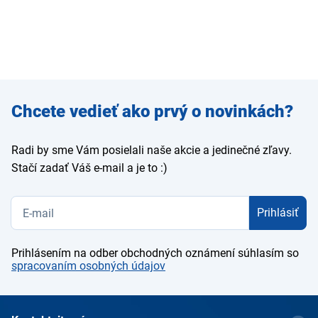
Zadajte
Chcete vedieť ako prvý o novinkách?
e-mail
Radi by sme Vám posielali naše akcie a jedinečné zľavy.
Stačí zadať Váš e-mail a je to :)
Prihlásiť
Prihlásením na odber obchodných oznámení súhlasím so
spracovaním osobných údajov