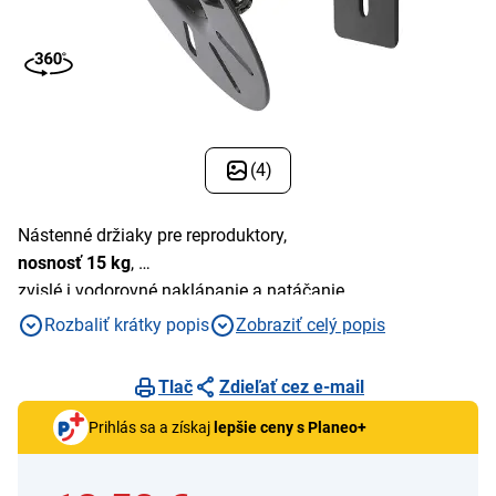
(4)
Nástenné držiaky pre reproduktory,
nosnosť 15 kg
,
zvislé i vodorovné naklápanie a natáčanie
Rozbaliť krátky popis
Zobraziť celý popis
Tlač
Zdieľať cez e-mail
Prihlás sa a získaj
lepšie ceny s Planeo+