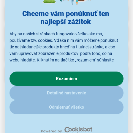
Chceme vám ponúknuť ten
Parametre
najlepší zážitok
Recenzie
(3)
Aby na našich stránkach fungovalo všetko ako má,
používame tzv. cookies. Vďaka nim vám môžeme ponúknuť
tie najhľadanejšie produkty hneď na titulnej stránke, alebo
Na stiahnutie
(1)
vám upravovať zobrazenie produktov podľa toho, čo na
webu hľadáte. Kliknutím na tlačítko „rozumiem“ súhlasíte
s využívaním cookies pre analytické účely a predaním údajov
Popis
o chovaní na webe pre zobrazovaní cielených reklám.
Rozumiem
V prípade že vás zaujímajú detaily, ako u nás s cookies a
ďalšími údaji pracujeme, kliknite
sem
.
Vlastnosti
Detailné nastavenie
Nástenné držiaky na reproduktory
(pár)
Odmietnuť všetko
Náklon: 90°
Natočenie: +/−90°
Rotácia: +/−180°
Maximálna nosnosť: 15 kg