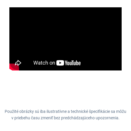
Použité obrázky sú iba ilustratívne a technické špecifikácie sa môžu
v priebehu času zmeniť bez predchádzajúceho upozornenia.