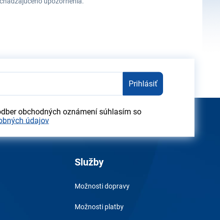
redchádzajúceho upozornenia.
Prihlásiť
odber obchodných oznámení súhlasím so
obných údajov
Služby
Možnosti dopravy
Možnosti platby