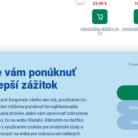
23,90 €
1
Univerzálne držiaky na
Univerzál
TV
 vám ponúknuť
Parametre
Recenzie
(6)
epší zážitok
kach fungovalo všetko ako má, používame tzv.
vám môžeme ponúknuť tie najhľadanejšie
Deta
ulnej stránke, alebo vám upravovať zobrazenie
, čo na webu hľadáte. Kliknutím na tlačítko
Od
 s využívaním cookies pre analytické účely a
hovaní na webe pre zobrazovaní cielených