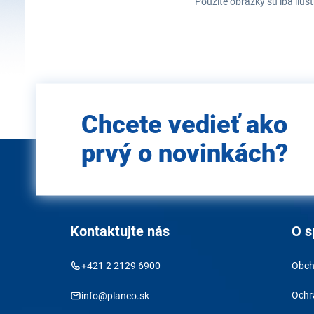
Použité obrázky sú iba ilus
Zadajte
Chcete vedieť ako
e-mail
prvý o novinkách?
Kontaktujte nás
O s
+421 2 2129 6900
Obch
Ochr
info@planeo.sk