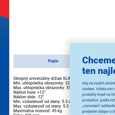
Chceme
Popis
ten najl
Sklopný univerzálny držiak SLIM na TV
Min. uhlopriečka obrazovky: 32"
Aby na našich strán
Max. uhlopriečka obrazovky: 55"
cookies. Vďaka nim 
Náklon hore: +12°
produkty hneď na tit
Náklon dole: -12°
produktov podľa toho
Min. vzdialenosť od steny: 5.3 cm
„rozumiem“ súhlasíte
Max. vzdialenosť od steny: 5.3 cm
Maximálna nosnosť: 45 kg
predaním údajov o c