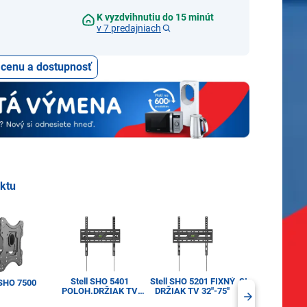
K vyzdvihnutiu do 15 minút
v 7 predajniach
ť cenu a dostupnosť
uktu
Stell SHO 5401
Stell SHO 5201 FIXNÝ
Stell SHO 5411 POLOH.
 SHO 7500
POLOH.DRŽIAK TV
DRŽIAK TV 32"-75''
DRŽIAK TV 37"
32''-75''