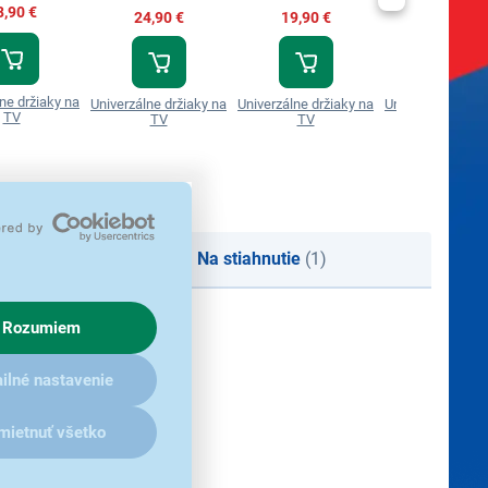
8,90 €
24,90 €
19,90 €
28,49 €
ne držiaky na
Univerzálne držiaky na
Univerzálne držiaky na
Univerzálne drži
TV
TV
TV
TV
Na stiahnutie
(1)
Rozumiem
ilné nastavenie
mietnuť všetko