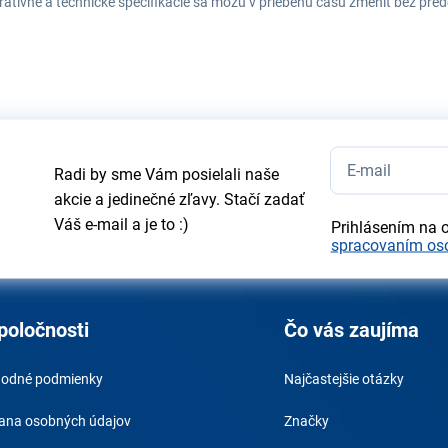
tratívne a technické špecifikácie sa môžu v priebehu času zmeniť bez p
Radi by sme Vám posielali naše
akcie a jedinečné zľavy. Stačí zadať
Váš e-mail a je to :)
Prihlásením na 
spracovaním os
poločnosti
Čo vás zaujíma
odné podmienky
Najčastejšie otázky
ana osobných údajov
Značky