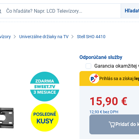
Hľada
vízory
Univerzálne držiaky na TV
Stell SHO 4410
Odporúčané služby
Garancia okamžitej
Prihlás sa a získaj
le
15,90 €
12,93 € bez DPH
Pridať do 