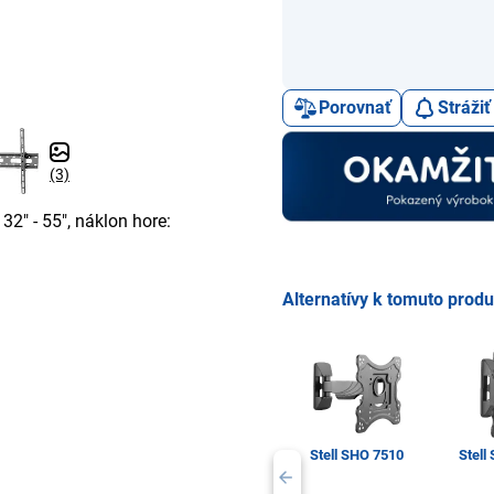
Porovnať
Stráži
(3)
32" - 55", náklon hore:
Alternatívy k tomuto prod
Stell SHO 7510
Stell