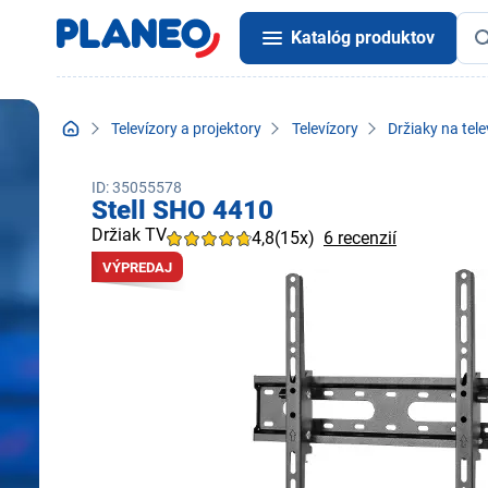
Katalóg produktov
Televízory a projektory
Televízory
Držiaky na tele
ID: 35055578
Stell SHO 4410
Držiak TV
4,8
(15x)
6 recenzií
VÝPREDAJ