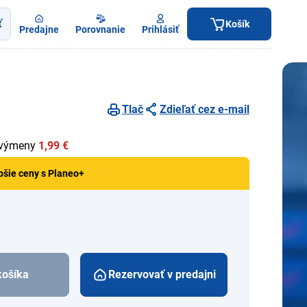
ť
Košík
Predajne
Porovnanie
Prihlásiť
Tlač
Zdieľať cez e-mail
 výmeny
1,99 €
pšie ceny s Planeo+
košíka
Rezervovať v predajni