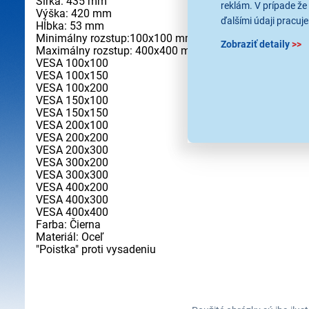
Šírka: 435 mm
reklám. V prípade že 
Výška: 420 mm
ďalšími údaji pracuje
Hĺbka: 53 mm
Minimálny rozstup:100x100 mm
Zobraziť detaily
>>
Maximálny rozstup: 400x400 mm
VESA 100x100
VESA 100x150
VESA 100x200
VESA 150x100
VESA 150x150
VESA 200x100
VESA 200x200
VESA 200x300
VESA 300x200
VESA 300x300
VESA 400x200
VESA 400x300
VESA 400x400
Farba: Čierna
Materiál: Oceľ
"Poistka" proti vysadeniu