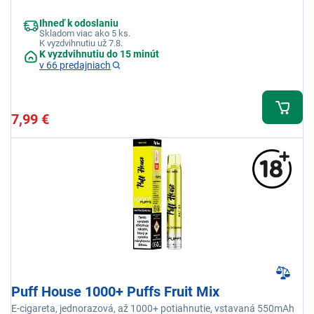
Mäta
Ihneď k odoslaniu
Skladom viac ako 5 ks.
K vyzdvihnutiu už 7.8.
K vyzdvihnutiu do 15 minút
v 66 predajniach
7,99 €
Puff House 1000+ Puffs Fruit Mix
E-cigareta, jednorazová, až 1000+ potiahnutie, vstavaná 550mAh