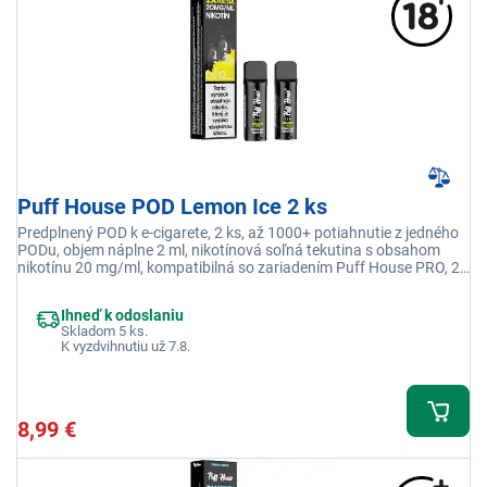
Puff House POD Lemon Ice 2 ks
Predplnený POD k e-cigarete, 2 ks, až 1000+ potiahnutie z jedného
PODu, objem náplne 2 ml, nikotínová soľná tekutina s obsahom
nikotínu 20 mg/ml, kompatibilná so zariadením Puff House PRO, 2x
POD s príchuťou Citrón Ice
Ihneď k odoslaniu
Skladom 5 ks.
K vyzdvihnutiu už 7.8.
8,99 €