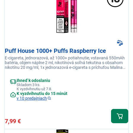
Puff House 1000+ Puffs Raspberry Ice
E-cigareta, jednorazová, až 1000+ potiahnutie, vstavaná 550mAh
batéria, objem náplne 2 ml, nikotínová soľná tekutina s obsahom
nikotínu 20 mg/ml, 1x jednorazová e-cigareta s príchuťou Malina
Ice
Ihneď k odoslaniu
Skladom 3 ks.
K vyzdvihnutiu už 7.8.
K vyzdvihnutiu do 15 minút
v 10 predajniach
7,99 €