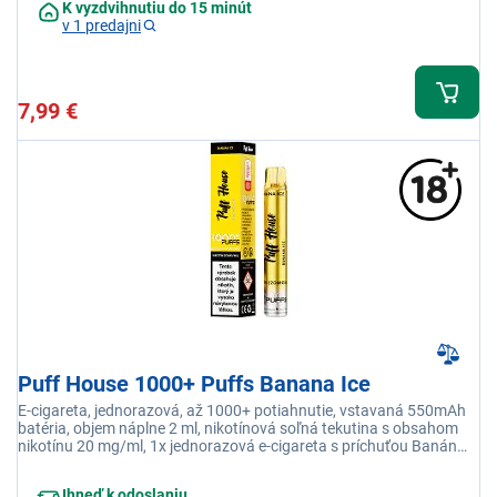
K vyzdvihnutiu do 15 minút
v 1 predajni
7,99 €
Puff House 1000+ Puffs Banana Ice
E-cigareta, jednorazová, až 1000+ potiahnutie, vstavaná 550mAh
batéria, objem náplne 2 ml, nikotínová soľná tekutina s obsahom
nikotínu 20 mg/ml, 1x jednorazová e-cigareta s príchuťou Banán
Ice
Ihneď k odoslaniu