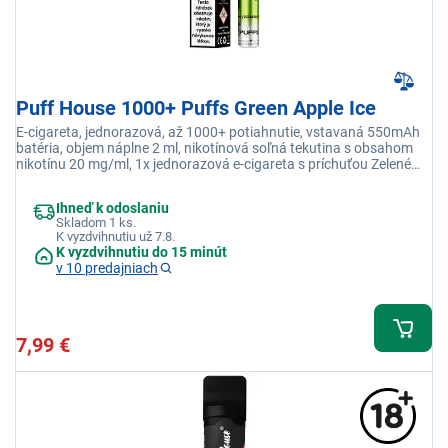
Puff House 1000+ Puffs Green Apple Ice
E-cigareta, jednorazová, až 1000+ potiahnutie, vstavaná 550mAh
batéria, objem náplne 2 ml, nikotínová soľná tekutina s obsahom
nikotínu 20 mg/ml, 1x jednorazová e-cigareta s príchuťou Zelené
jablko Ice
Ihneď k odoslaniu
Skladom 1 ks.
K vyzdvihnutiu už 7.8.
K vyzdvihnutiu do 15 minút
v 10 predajniach
7,99 €