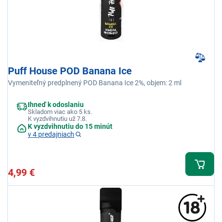
Puff House POD Banana Ice
Vymeniteľný predplnený POD Banana Ice 2%, objem: 2 ml
Ihneď k odoslaniu
Skladom viac ako 5 ks.
K vyzdvihnutiu už 7.8.
K vyzdvihnutiu do 15 minút
v 4 predajniach
4,99 €