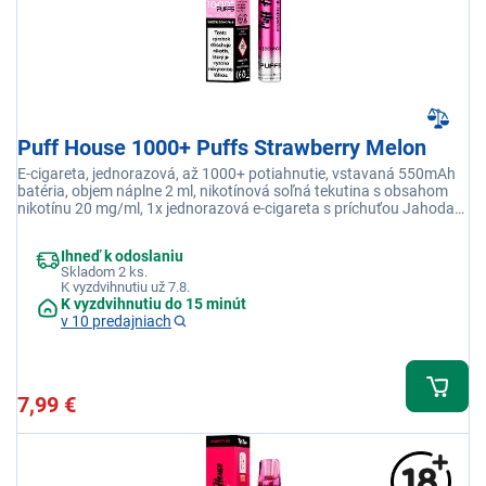
Puff House 1000+ Puffs Strawberry Melon
E-cigareta, jednorazová, až 1000+ potiahnutie, vstavaná 550mAh
batéria, objem náplne 2 ml, nikotínová soľná tekutina s obsahom
nikotínu 20 mg/ml, 1x jednorazová e-cigareta s príchuťou Jahoda
Melón
Ihneď k odoslaniu
Skladom 2 ks.
K vyzdvihnutiu už 7.8.
K vyzdvihnutiu do 15 minút
v 10 predajniach
7,99 €