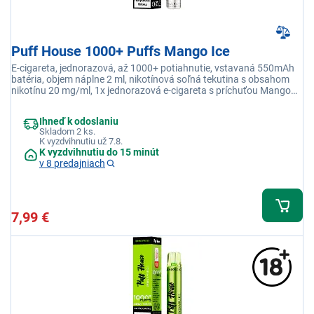
Puff House 1000+ Puffs Mango Ice
E-cigareta, jednorazová, až 1000+ potiahnutie, vstavaná 550mAh
batéria, objem náplne 2 ml, nikotínová soľná tekutina s obsahom
nikotínu 20 mg/ml, 1x jednorazová e-cigareta s príchuťou Mango
Ice
Ihneď k odoslaniu
Skladom 2 ks.
K vyzdvihnutiu už 7.8.
K vyzdvihnutiu do 15 minút
v 8 predajniach
7,99 €