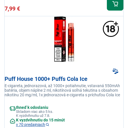
7,99 €
Puff House 1000+ Puffs Cola Ice
E-cigareta, jednorazová, až 1000+ potiahnutie, vstavaná 550mAh
batéria, objem náplne 2 ml, nikotínová soľná tekutina s obsahom
nikotínu 20 mg/ml, 1x jednorazová e-cigareta s príchuťou Cola Ice
Ihneď k odoslaniu
Skladom viac ako 5 ks.
K vyzdvihnutiu už 7.8.
K vyzdvihnutiu do 15 minút
v 70 predajniach