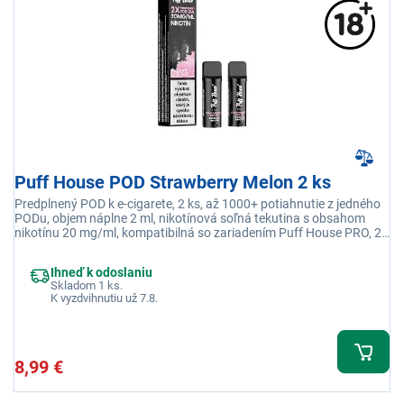
Puff House POD Strawberry Melon 2 ks
Predplnený POD k e-cigarete, 2 ks, až 1000+ potiahnutie z jedného
PODu, objem náplne 2 ml, nikotínová soľná tekutina s obsahom
nikotínu 20 mg/ml, kompatibilná so zariadením Puff House PRO, 2x
POD s príchuťou Jahoda Melón
Ihneď k odoslaniu
Skladom 1 ks.
K vyzdvihnutiu už 7.8.
8,99 €