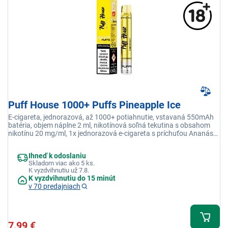
Puff House 1000+ Puffs Pineapple Ice
E-cigareta, jednorazová, až 1000+ potiahnutie, vstavaná 550mAh
batéria, objem náplne 2 ml, nikotínová soľná tekutina s obsahom
nikotínu 20 mg/ml, 1x jednorazová e-cigareta s príchuťou Ananás
Ice
Ihneď k odoslaniu
Skladom viac ako 5 ks.
K vyzdvihnutiu už 7.8.
K vyzdvihnutiu do 15 minút
v 70 predajniach
7,99 €