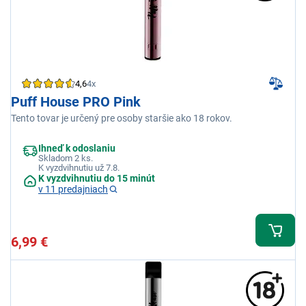
4,6
4x
Puff House PRO Pink
Tento tovar je určený pre osoby staršie ako 18 rokov.
Ihneď k odoslaniu
Skladom 2 ks.
K vyzdvihnutiu už 7.8.
K vyzdvihnutiu do 15 minút
v 11 predajniach
6,99 €