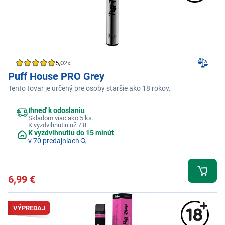
5,0
2x
Puff House PRO Grey
Tento tovar je určený pre osoby staršie ako 18 rokov.
Ihneď k odoslaniu
Skladom viac ako 5 ks.
K vyzdvihnutiu už 7.8.
K vyzdvihnutiu do 15 minút
v 70 predajniach
6,99 €
VÝPREDAJ