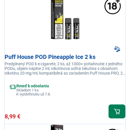
Puff House POD Pineapple Ice 2 ks
Predplnený POD k e-cigarete, 2 ks, až 1000+ potiahnutie z jedného
PODu, objem náplne 2 ml, nikotínová soľná tekutina s obsahom
nikotínu 20 mg/ml, kompatibilná so zariadením Puff House PRO, 2x
POD s príchuťou Ananás Ice
Ihneď k odoslaniu
Skladom 1 ks.
K vyzdvihnutiu už 7.8.
8,99 €