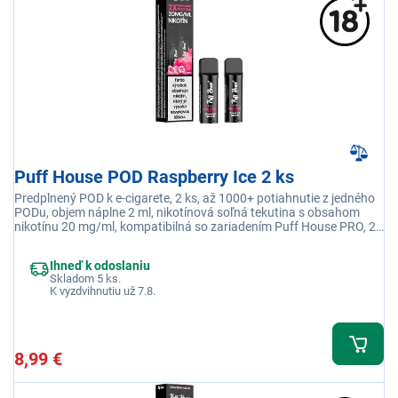
Puff House POD Raspberry Ice 2 ks
Predplnený POD k e-cigarete, 2 ks, až 1000+ potiahnutie z jedného
PODu, objem náplne 2 ml, nikotínová soľná tekutina s obsahom
nikotínu 20 mg/ml, kompatibilná so zariadením Puff House PRO, 2x
POD s príchuťou Malina Ice
Ihneď k odoslaniu
Skladom 5 ks.
K vyzdvihnutiu už 7.8.
8,99 €