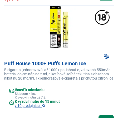
Puff House 1000+ Puffs Lemon Ice
E-cigareta, jednorazová, až 1000+ potiahnutie, vstavaná 550mAh
batéria, objem náplne 2 ml, nikotínová soľná tekutina s obsahom
nikotínu 20 mg/ml, 1x jednorazová e-cigareta s príchuťou Citrón Ice
Ihneď k odoslaniu
Skladom 4 ks.
K vyzdvihnutiu už 7.8.
K vyzdvihnutiu do 15 minút
v 10 predajniach