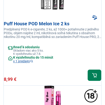
Puff House POD Melon Ice 2 ks
Predplnený POD k e-cigarete, 2 ks, až 1000+ potiahnutie z jedného
PODu, objem náplne 2 ml, nikotínová soľná tekutina s obsahom
nikotínu 20 mg/ml, kompatibilná so zariadením Puff House PRO, 2x
POD s príchuťou Melón Ice
Ihneď k odoslaniu
Skladom viac ako 5 ks.
K vyzdvihnutiu už 7.8.
K vyzdvihnutiu do 15 minút
v 1 predajni
8,99 €