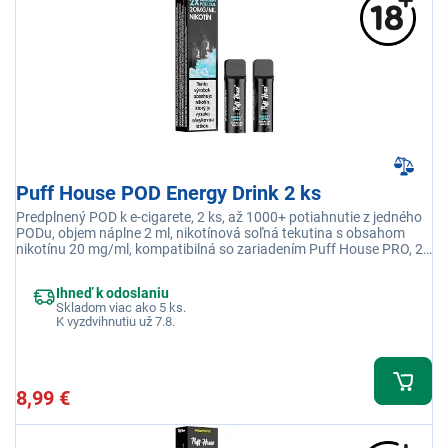
Puff House POD Energy Drink 2 ks
Predplnený POD k e-cigarete, 2 ks, až 1000+ potiahnutie z jedného
PODu, objem náplne 2 ml, nikotínová soľná tekutina s obsahom
nikotínu 20 mg/ml, kompatibilná so zariadením Puff House PRO, 2x
POD s príchuťou Energy Drink
Ihneď k odoslaniu
Skladom viac ako 5 ks.
K vyzdvihnutiu už 7.8.
8,99 €