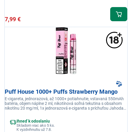
7,99 €
Puff House 1000+ Puffs Strawberry Mango
E-cigareta, jednorazová, až 1000+ potiahnutie, vstavaná 550mAh
batéria, objem náplne 2 ml, nikotínová soľná tekutina s obsahom
nikotínu 20 mg/ml, 1x jednorazová e-cigareta s príchuťou Jahoda
Mango
Ihneď k odoslaniu
Skladom viac ako 5 ks.
K vyzdvihnutiu už 7.8.