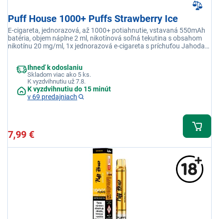
Puff House 1000+ Puffs Strawberry Ice
E-cigareta, jednorazová, až 1000+ potiahnutie, vstavaná 550mAh
batéria, objem náplne 2 ml, nikotínová soľná tekutina s obsahom
nikotínu 20 mg/ml, 1x jednorazová e-cigareta s príchuťou Jahoda
Ice
Ihneď k odoslaniu
Skladom viac ako 5 ks.
K vyzdvihnutiu už 7.8.
K vyzdvihnutiu do 15 minút
v 69 predajniach
7,99 €