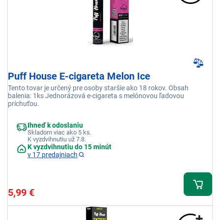
Puff House E-cigareta Melon Ice
Tento tovar je určený pre osoby staršie ako 18 rokov. Obsah
balenia: 1ks Jednorázová e-cigareta s melónovou ľadovou
príchuťou.
Ihneď k odoslaniu
Skladom viac ako 5 ks.
K vyzdvihnutiu už 7.8.
K vyzdvihnutiu do 15 minút
v 17 predajniach
5,99 €