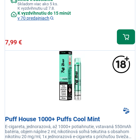
Skladom viac ako 5 ks.
K vyzdvihnutiu už 7.8.
K vyzdvihnutiu do 15 minút
v 70 predajniach
7,99 €
Puff House 1000+ Puffs Cool Mint
E-cigareta, jednorazová, až 1000+ potiahnutie, vstavaná 550mAh
batéria, objem náplne 2 ml, nikotínová soľná tekutina s obsahom
nikotínu 20 mg/ml, 1x jednorazová e-cigareta s príchuťou Svieža