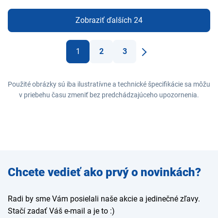
Zobraziť ďalších 24
1
2
3
Ďaľší
Použité obrázky sú iba ilustratívne a technické špecifikácie sa môžu
v priebehu času zmeniť bez predchádzajúceho upozornenia.
Zadajte
Chcete vedieť ako prvý o novinkách?
e-mail
Radi by sme Vám posielali naše akcie a jedinečné zľavy.
Stačí zadať Váš e-mail a je to :)