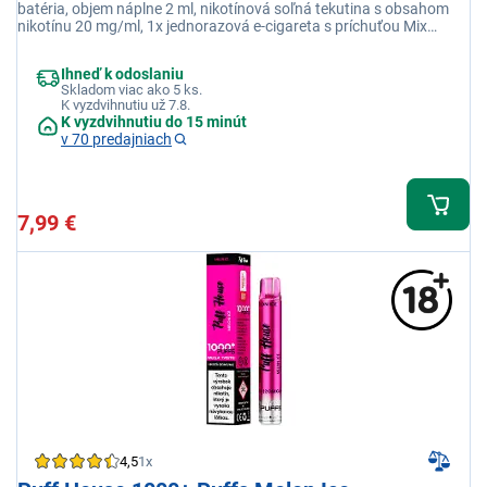
batéria, objem náplne 2 ml, nikotínová soľná tekutina s obsahom
nikotínu 20 mg/ml, 1x jednorazová e-cigareta s príchuťou Mix
ovocie
Ihneď k odoslaniu
Skladom viac ako 5 ks.
K vyzdvihnutiu už 7.8.
K vyzdvihnutiu do 15 minút
v 70 predajniach
7,99 €
4,5
1x