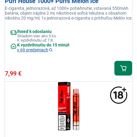
Puff House 1000+ Puffs Melon Ice
E-cigareta, jednorazová, až 1000+ potiahnutie, vstavaná 550mAh
batéria, objem náplne 2 ml, nikotínová soľná tekutina s obsahom
nikotínu 20 mg/ml, 1x jednorazová e-cigareta s príchuťou Melón Ice
Ihneď k odoslaniu
Skladom viac ako 5 ks.
K vyzdvihnutiu už 7.8.
K vyzdvihnutiu do 15 minút
v 69 predajniach
7,99 €