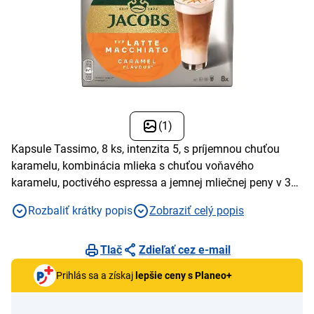
(1)
Kapsule Tassimo, 8 ks, intenzita 5, s príjemnou chuťou
karamelu, kombinácia mlieka s chuťou voňavého
karamelu, poctivého espressa a jemnej mliečnej peny v 3
vrstvách
Rozbaliť krátky popis
Zobraziť celý popis
Tlač
Zdieľať cez e-mail
Prihlás sa a získaj
lepšie ceny s Planeo+