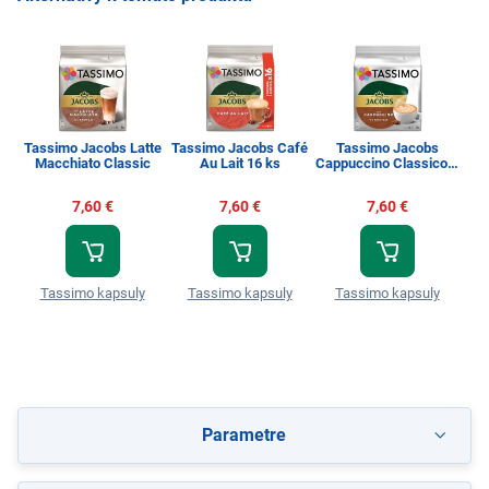
Tassimo Jacobs Latte
Tassimo Jacobs Café
Tassimo Jacobs
Macchiato Classic
Au Lait 16 ks
Cappuccino Classico 8
K
ks
7,60 €
7,60 €
7,60 €
Tassimo kapsuly
Tassimo kapsuly
Tassimo kapsuly
T
Parametre