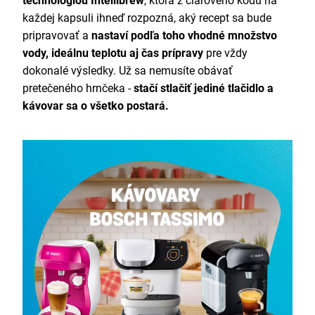
technológiou Intellibrew
, ktorá z čiarového kódu na
každej kapsuli ihneď rozpozná, aký recept sa bude
pripravovať a
nastaví podľa toho vhodné množstvo
vody, ideálnu teplotu aj čas prípravy
pre vždy
dokonalé výsledky. Už sa nemusíte obávať
pretečeného hrnčeka -
stačí stlačiť jediné tlačidlo a
kávovar sa o všetko postará.