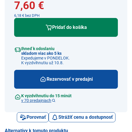
7,60 €
6,18 € bez DPH
Pridať do košíka
Ihneď k odoslaniu
skladom viac ako 5 ks
Expedujeme v PONDELOK.
K vyzdvihnutiu už 10.8.
Rezervovať v predajni
K vyzdvihnutiu do 15 minút
v 70 predajniach
Porovnať
Strážiť cenu a dostupnosť
Alternatívy k tomuto produktu