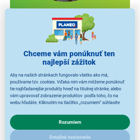
Staňte sa baristom...
Intenzívne espresso pre otecka, mamičke Latté, deťom
horúcu čokoládu, a pre tetu exotické Chai latte. Všetky
nápoje pripraví TASSIMO
počas krátkej chvíle
a vy
Chceme vám ponúknuť ten
tak
môžete bohato pohostiť všetkých svojich
blízkych
. Bavte sa a užívajte si s kávovarom TASSIMO
najlepší zážitok
a
nespočetným množstvom kapsulových variant.
Aby na našich stránkach fungovalo všetko ako má,
používame tzv. cookies. Vďaka nim vám môžeme ponúknuť
tie najhľadanejšie produkty hneď na titulnej stránke, alebo
vám upravovať zobrazenie produktov podľa toho, čo na
webu hľadáte. Kliknutím na tlačítko „rozumiem“ súhlasíte
s využívaním cookies pre analytické účely a predaním údajov
o chovaní na webe pre zobrazovaní cielených reklám.
Rozumiem
V prípade že vás zaujímajú detaily, ako u nás s cookies a
ďalšími údaji pracujeme, kliknite
sem
.
Detailné nastavenie