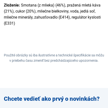
Zloženie:
Smotana (z mlieka) (46%), pražená mletá káva
(21%), cukor (20%), mliečne bielkoviny, voda, jedlá soľ,
mliečne minerály, zahusťovadlo (E414), regulátor kyslosti
(E331)
Použité obrázky sú iba ilustratívne a technické špecifikácie sa môžu
v priebehu času zmeniť bez predchádzajúceho upozornenia.
Zadajte
Chcete vedieť ako prvý o novinkách?
e-mail