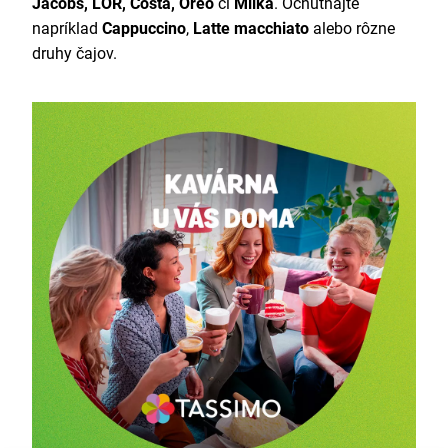
Jacobs, LOR, Costa, Oreo
či
Milka
. Ochutnajte
napríklad
Cappuccino
,
Latte macchiato
alebo rôzne
druhy čajov.