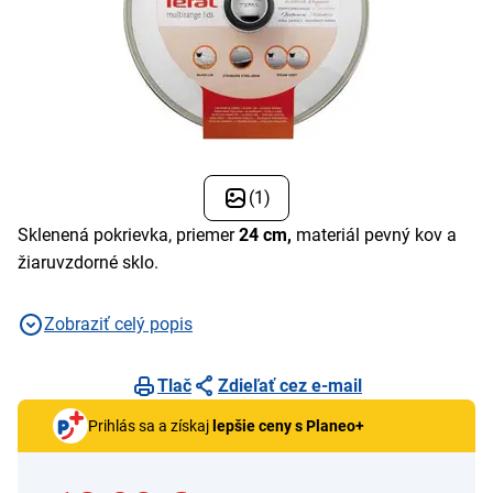
(1)
Sklenená pokrievka, priemer
24 cm,
materiál pevný kov a
žiaruvzdorné sklo.
Zobraziť celý popis
Tlač
Zdieľať cez e-mail
Prihlás sa a získaj
lepšie ceny s Planeo+