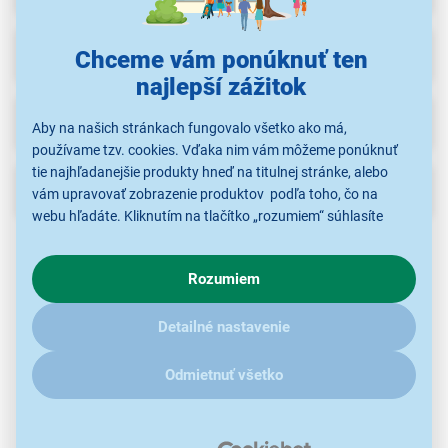
Recenzie
(1)
Chceme vám ponúknuť ten
najlepší zážitok
Na stiahnutie
Aby na našich stránkach fungovalo všetko ako má,
používame tzv. cookies. Vďaka nim vám môžeme ponúknuť
tie najhľadanejšie produkty hneď na titulnej stránke, alebo
Popis
vám upravovať zobrazenie produktov podľa toho, čo na
webu hľadáte. Kliknutím na tlačítko „rozumiem“ súhlasíte
s využívaním cookies pre analytické účely a predaním údajov
Tefal
patrí medzi jedného z najrozšírenejších výrobcov
o chovaní na webe pre zobrazovaní cielených reklám.
kuchynských spotrebičov a riadov na svete. Roky
Rozumiem
V prípade že vás zaujímajú detaily, ako u nás s cookies a
skúseností sa tiež odrážajú na kvalite ich výrobkov. To je
ďalšími údaji pracujeme, kliknite
sem
.
vidieť napríklad na tejto
sklenenej pokrievke
.
Detailné nastavenie
Odmietnuť všetko
Kvalitné spracovanie
Je vyrobená z najkvalitnejšieho
tvrdeného skla
, ktoré je