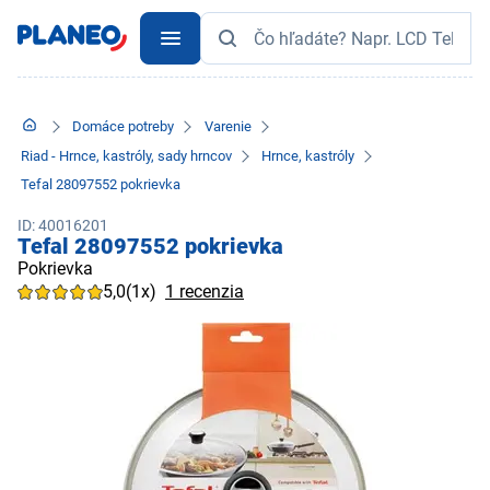
Domáce potreby
Varenie
Riad - Hrnce, kastróly, sady hrncov
Hrnce, kastróly
Tefal 28097552 pokrievka
ID: 40016201
Tefal 28097552 pokrievka
Pokrievka
5,0
(1x)
1 recenzia