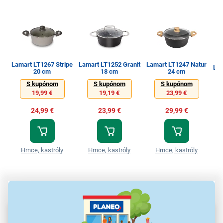
Lamart LT1267 Stripe
Lamart LT1252 Granit
Lamart LT1247 Natur
Lamart LT
20 cm
18 cm
24 cm
S kupónom
S kupónom
S kupónom
19,99 €
19,19 €
23,99 €
24,99 €
23,99 €
29,99 €
Hrnce, kastróly
Hrnce, kastróly
Hrnce, kastróly
Parametre