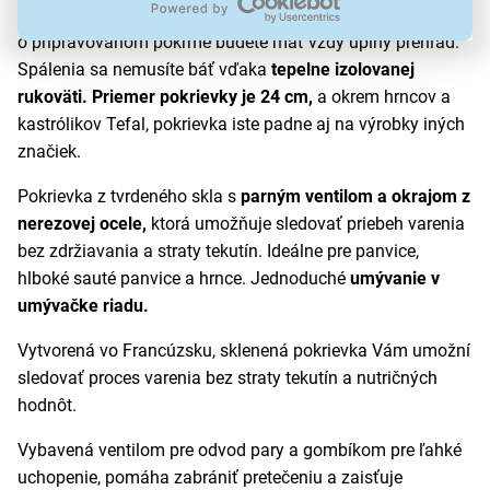
veľmi pevné a spoľahlivé. Je cez neho krásne vidieť, a tak
o pripravovanom pokrme budete mať vždy úplný prehľad.
Spálenia sa nemusíte báť vďaka
tepelne izolovanej
rukoväti. Priemer pokrievky je 24 cm,
a okrem hrncov a
kastrólikov Tefal, pokrievka iste padne aj na výrobky iných
značiek.
Pokrievka z tvrdeného skla s
parným ventilom a okrajom z
nerezovej ocele,
ktorá umožňuje sledovať priebeh varenia
bez zdržiavania a straty tekutín. Ideálne pre panvice,
hlboké sauté panvice a hrnce. Jednoduché
umývanie v
umývačke riadu.
Vytvorená vo Francúzsku, sklenená pokrievka Vám umožní
sledovať proces varenia bez straty tekutín a nutričných
hodnôt.
Vybavená ventilom pre odvod pary a gombíkom pre ľahké
uchopenie, pomáha zabrániť pretečeniu a zaisťuje