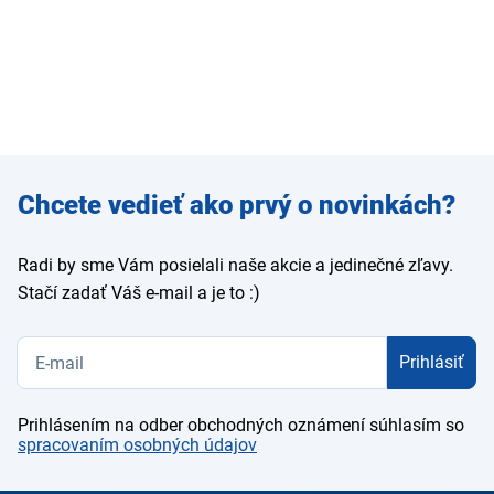
Zadajte
Chcete vedieť ako prvý o novinkách?
e-mail
Radi by sme Vám posielali naše akcie a jedinečné zľavy.
Stačí zadať Váš e-mail a je to :)
Prihlásiť
Prihlásením na odber obchodných oznámení súhlasím so
spracovaním osobných údajov