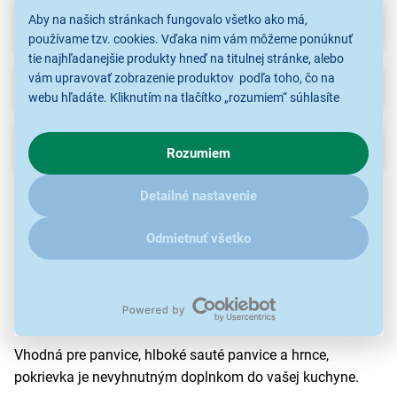
Aby na našich stránkach fungovalo všetko ako má,
Recenzie
používame tzv. cookies. Vďaka nim vám môžeme ponúknuť
tie najhľadanejšie produkty hneď na titulnej stránke, alebo
vám upravovať zobrazenie produktov podľa toho, čo na
Na stiahnutie
webu hľadáte. Kliknutím na tlačítko „rozumiem“ súhlasíte
s využívaním cookies pre analytické účely a predaním údajov
o chovaní na webe pre zobrazovaní cielených reklám.
Popis
Rozumiem
V prípade že vás zaujímajú detaily, ako u nás s cookies a
ďalšími údaji pracujeme, kliknite
sem
.
Vytvorená vo Francúzsku,
sklenená pokrievka
Vám
Detailné nastavenie
umožní sledovať proces varenia bez straty tekutín a
nutričných hodnôt.
Odmietnuť všetko
Vybavená ventilom pre odvod pary a gombíkom pre ľahké
uchopenie, pomáha zabrániť pretečeniu a zaisťuje
dokonalú kontrolu varenia.
Vhodná pre panvice, hlboké sauté panvice a hrnce,
pokrievka je nevyhnutným doplnkom do vašej kuchyne.