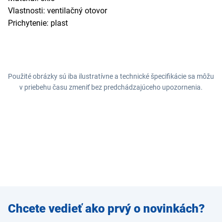
Vlastnosti: ventilačný otovor
Prichytenie: plast
Použité obrázky sú iba ilustratívne a technické špecifikácie sa môžu
v priebehu času zmeniť bez predchádzajúceho upozornenia.
Zadajte
Chcete vedieť ako prvý o novinkách?
e-mail