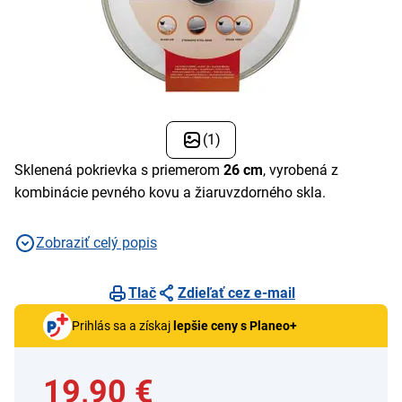
(1)
Sklenená pokrievka s priemerom
26 cm
, vyrobená z
kombinácie pevného kovu a žiaruvzdorného skla.
Zobraziť celý popis
Tlač
Zdieľať cez e-mail
Prihlás sa a získaj
lepšie ceny s Planeo+
19,90 €