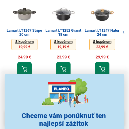
Lamart LT1267 Stripe
Lamart LT1252 Granit
Lamart LT1247 Natur
Lamart LT
20 cm
18 cm
24 cm
S kupónom
S kupónom
S kupónom
19,99 €
19,19 €
23,99 €
24,99 €
23,99 €
29,99 €
Hrnce, kastróly
Hrnce, kastróly
Hrnce, kastróly
Chceme vám ponúknuť ten
Parametre
najlepší zážitok