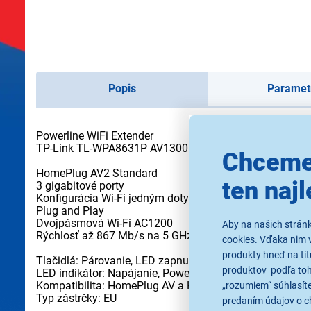
Popis
Paramet
Powerline WiFi Extender
TP-Link TL-WPA8631P AV1300 Gb priechodný AC1200 Po
Chceme
HomePlug AV2 Standard
ten najl
3 gigabitové porty
Konfigurácia Wi-Fi jedným dotykom
Plug and Play
Dvojpásmová Wi-Fi AC1200
Aby na našich strán
Rýchlosť až 867 Mb/s na 5 GHz a 300 Mb/s na 2,4 GHz
cookies. Vďaka nim 
produkty hneď na tit
Tlačidlá: Párovanie, LED zapnuté / vypnuté, Wi-Fi, reset
produktov podľa toho
LED indikátor: Napájanie, Powerline, Ethernet, Wi-Fi (2.4
Kompatibilita: HomePlug AV a HomePlug AV2
„rozumiem“ súhlasíte
Typ zástrčky: EU
predaním údajov o c