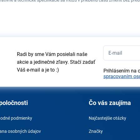
tratívne a technické špecifikácie sa môžu v priebehu času zmeniť bez p
Radi by sme Vám posielali naše
akcie a jedinečné zľavy. Stačí zadať
Váš e-mail a je to :)
Prihlásením na 
spracovaním os
poločnosti
Čo vás zaujíma
odné podmienky
Najčastejšie otázky
ana osobných údajov
Značky