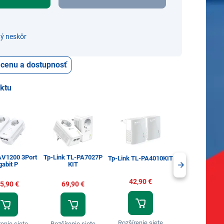
ý neskôr
ť cenu a dostupnosť
uktu
AV1200 3Port
Tp-Link TL-PA7027P
Tp-Link TL-WP
Tp-Link TL-PA4010KIT
gabit P
KIT
WiFi N300 Powe
42,90 €
5,90 €
69,90 €
45,90 €
Rozšírenie siete
enie siete
Rozšírenie siete
Rozšírenie si