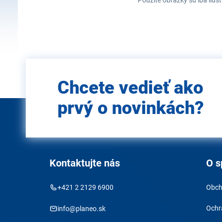
Použité obrázky sú iba ilus
Zadajte
Chcete vedieť ako
e-mail
prvý o novinkách?
Kontaktujte nás
O s
+421 2 2129 6900
Obch
Ochr
info@planeo.sk