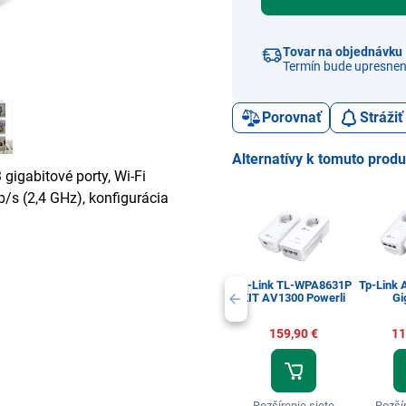
Tovar na objednávku
Termín bude upresnen
Porovnať
Stráži
Alternatívy k tomuto prod
gigabitové porty, Wi-Fi
/s (2,4 GHz), konfigurácia
Tp-Link TL-WPA8631P
Tp-Link 
KIT AV1300 Powerli
Gi
159,90 €
11
Rozšírenie siete
Rozšír