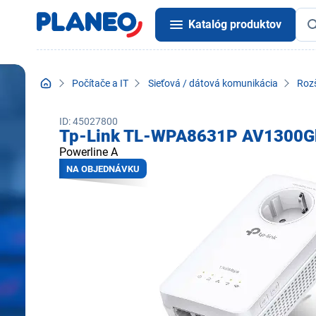
Katalóg produktov
Počítače a IT
Sieťová / dátová komunikácia
Rozš
ID: 45027800
Tp-Link TL-WPA8631P AV1300Gb
Powerline A
NA OBJEDNÁVKU