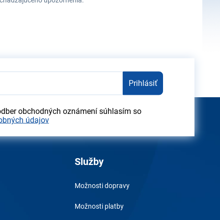
redchádzajúceho upozornenia.
Prihlásiť
odber obchodných oznámení súhlasím so
obných údajov
Služby
Možnosti dopravy
Možnosti platby