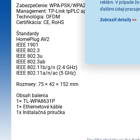
reklám. V prípade že 
Zabezpečenie: WPA-PSK/WPA2-PSK, WEP šifrovanie
ďalšími údaji pracuje
Management: TP-Link tpPLC aplikácie
Technológia: OFDM
Zobraziť detaily
>>
Certifikácia: CE, RoHS
Štandardy
HomePlug AV2
IEEE 1901
IEEE 802.3
IEEE 802.3u
IEEE 802.3ab
IEEE 802.11b/g/n (2.4 GHz)
IEEE 802.11a/n/ac (5 GHz)
Rozmery: 75 × 42 × 152 mm
Obsah balenia
1× TL-WPA8631P
1× Ethernetové káble
1x Inštalačná príručka