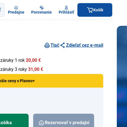
ť
Košík
Predajne
Porovnanie
Prihlásiť
Tlač
Zdieľať cez e-mail
 záruky 1 rok
20,00 €
 záruky 3 roky
31,00 €
pšie ceny s Planeo+
košíka
Rezervovať v predajni