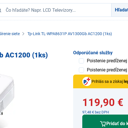
Hľada
írenie siete
Tp-Link TL-WPA8631P AV1300Gb AC1200 (1ks)
Odporúčané služby
 AC1200 (1ks)
Poistenie predĺženej
Poistenie predĺženej
Prihlás sa a získaj
le
119,90 €
97,48 € bez DPH
Pridať do 