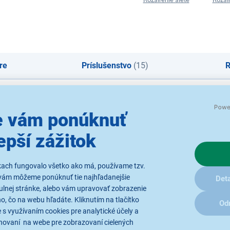
re
Príslušenstvo
(15)
R
werline WiFi Extender (1ks)
 vám ponúknuť
epší zážitok
kach fungovalo všetko ako má, používame tzv.
vám môžeme ponúknuť tie najhľadanejšie
Deta
ulnej stránke, alebo vám upravovať zobrazenie
, čo na webu hľadáte. Kliknutím na tlačítko
 GHz), Wi-Fi (5 GHz)
Od
 s využívaním cookies pre analytické účely a
hovaní na webe pre zobrazovaní cielených