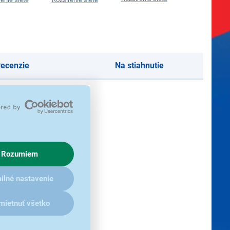
ecenzie
Na stiahnutie
Rozumiem
ilné nastavenie
mietnuť všetko