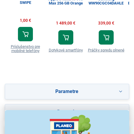
SWIPE
Max 256 GB Orange
WW90CGC04DAHLE
Esp
1,00 €
1 489,00 €
339,00 €
Príslušenstvo pre
Dotykové smartfóny
Práčky spredu plnené
T
mobilné telefóny
Parametre
Recenzie
Na stiahnutie