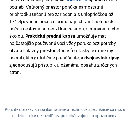
potrieb. Vnútorný priestor ponúka samostatnú
priehradku určenú pre zariadenia s uhlopriečkou až
17". Spevnené bočnice pomáhajú chrániť notebook
počas cestovania medzi kanceláriou, domovom alebo
školou.
Praktická predná kapsa
umožňuje mať
najčastejšie používané veci vždy poruke bez potreby
otvárať hlavný priestor. Súčasťou tašky je ramenný
popruh, ktorý uľahčuje prenášanie, a
dvojcestné zipsy
zjednodušujú prístup k uloženému obsahu z rôznych
strán.
Použité obrázky sú iba ilustratívne a technické špecifikácie sa môžu
v priebehu času zmeniť bez predchádzajúceho upozornenia.