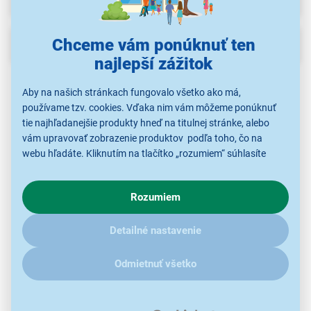
Chceme vám ponúknuť ten
Popis
najlepší zážitok
Aby na našich stránkach fungovalo všetko ako má,
používame tzv. cookies. Vďaka nim vám môžeme ponúknuť
tie najhľadanejšie produkty hneď na titulnej stránke, alebo
vám upravovať zobrazenie produktov podľa toho, čo na
webu hľadáte. Kliknutím na tlačítko „rozumiem“ súhlasíte
s využívaním cookies pre analytické účely a predaním údajov
o chovaní na webe pre zobrazovaní cielených reklám.
Rozumiem
V prípade že vás zaujímajú detaily, ako u nás s cookies a
ďalšími údaji pracujeme, kliknite
sem
.
Taška pre notebook Tracer 17" Straight
Detailné nastavenie
pre notebooky s uhlopriečkou až 17
Odmietnuť všetko
pevná priehradka
ľahká konštrukcia s hmotnosťou 420 g