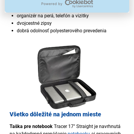
pohodlný nastaviteľný ramenný popruh
predná kapsa na suchý zips
organizér na perá, telefón a vizitky
dvojcestné zipsy
dobrá odolnosť polyesterového prevedenia
Všetko dôležité na jednom mieste
Taška pre notebook
Tracer 17" Straight je navrhnutá
na každodenné prenášanie
notebooku
aj pracovných