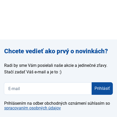
Zadajte
Chcete vedieť ako prvý o novinkách?
e-mail
Radi by sme Vám posielali naše akcie a jedinečné zľavy.
Stačí zadať Váš e-mail a je to :)
Prihlásiť
Prihlásením na odber obchodných oznámení súhlasím so
spracovaním osobných údajov