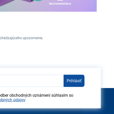
redchádzajúceho upozornenia.
Prihlásiť
odber obchodných oznámení súhlasím so
obných údajov