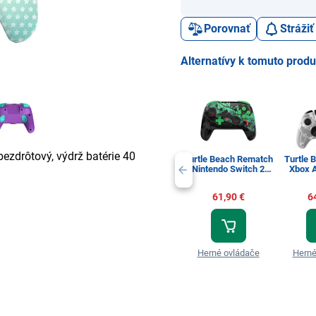
Porovnať
Stráži
Alternatívy k tomuto prod
bezdrôtový, výdrž batérie 40
Turtle Beach Rematch
Turtle 
Nintendo Switch 2
Xbox 
Reveal Donkey Kong
61,90 €
6
Herné ovládače
Herné