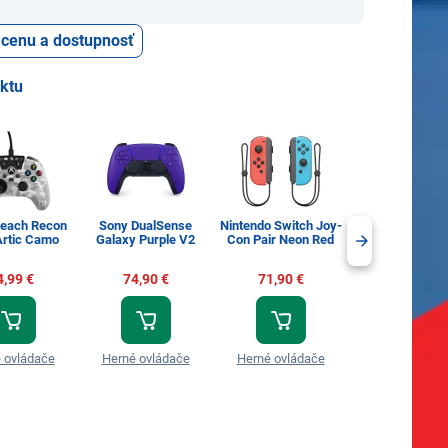
ť cenu a dostupnosť
uktu
Beach Recon
Sony DualSense
Nintendo Switch Joy-
Gamesir X5s 
Artic Camo
Galaxy Purple V2
Con Pair Neon Red
Wireless Mob
Controller Wh
4,99 €
74,90 €
71,90 €
64,99 €
 ovládače
Herné ovládače
Herné ovládače
Herné ovláda