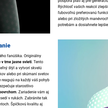
podpora platí aj pre generáci
Rýchlosť vašich reakcií zlepš
ľubovoľnú preferovanú funkc
alebo pri zložitých manévroc
potrebám a dosiahnete lepšie
anie
ho fanúšika. Originálny
e
v tme jasne svieti
. Tento
ľný štýl a vytvorí skvelú
ekov alebo pri skúmaní svetov
e reagujú na každý váš pohyb
zpečuje starostlivo
 povrchom
. Zariadenie vám aj
edí v rukách. Zabránite tak
toch. Špičkovú kvalitu aj