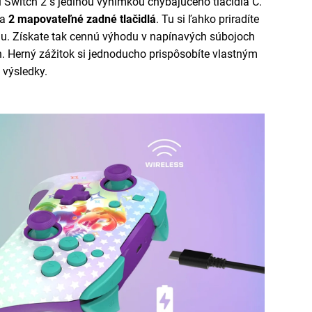
u Switch 2 s jedinou výnimkou chýbajúceho tlačidla C.
ia
2 mapovateľné zadné tlačidlá
. Tu si ľahko priradíte
iu. Získate tak cennú výhodu v napínavých súbojoch
h. Herný zážitok si jednoducho prispôsobíte vlastným
 výsledky.