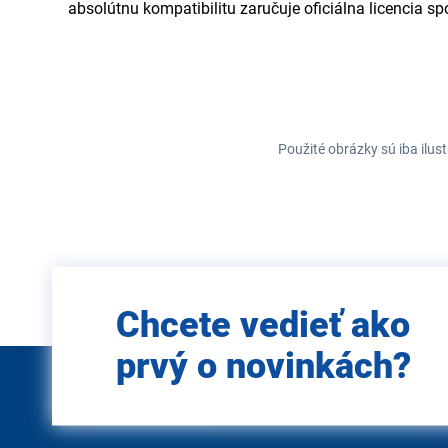
absolútnu kompatibilitu zaručuje oficiálna licencia sp
Použité obrázky sú iba ilus
Zadajte
Chcete vedieť ako
e-mail
prvý o novinkách?