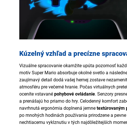
Kúzelný vzhľad a precízne spracov
Vizuálne spracovanie okamžite upúta pozornosť každé
motív Super Mario absorbuje okolné svetlo a následn
zaujímavý detail dodá vašej hernej zostave nezamenite
atmosféru pre večerné hranie. Počas virtuálnych pret
oceníte vstavané
pohybové ovládanie
. Senzory presn
a prenášajú ho priamo do hry. Celodenný komfort zabe
navrhnutá ergonómia doplnená jemne
textúrovaným
po mnohých hodinách používania prirodzene a pevne s
nechtiacemu vyklznutiu v tých najdôležitejších momen