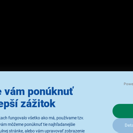
 vám ponúknuť
epší zážitok
Mario pre Nintendo
kach fungovalo všetko ako má, používame tzv.
vám môžeme ponúknuť tie najhľadanejšie
Deta
ulnej stránke, alebo vám upravovať zobrazenie