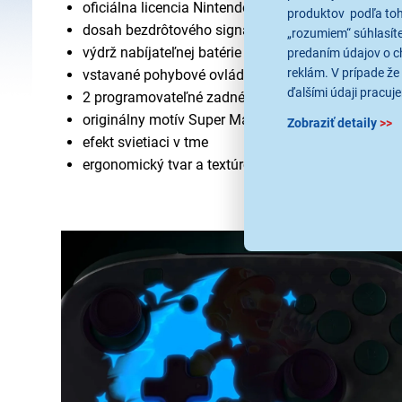
oficiálna licencia Nintendo pre Switch, OLED, Lite 
produktov podľa toho
dosah bezdrôtového signálu 9 m
„rozumiem“ súhlasíte
výdrž nabíjateľnej batérie až 40 hodín
predaním údajov o c
reklám. V prípade že 
vstavané pohybové ovládanie
ďalšími údaji pracuje
2 programovateľné zadné tlačidlá
originálny motív Super Mario
Zobraziť detaily
>>
efekt svietiaci v tme
ergonomický tvar a textúrovaný povrch