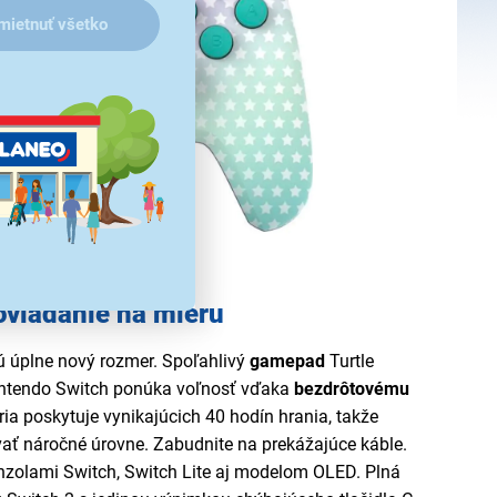
mietnuť všetko
ovládanie na mieru
ú úplne nový rozmer. Spoľahlivý
gamepad
Turtle
Nintendo Switch ponúka voľnosť vďaka
bezdrôtovému
éria poskytuje vynikajúcich 40 hodín hrania, takže
ať náročné úrovne. Zabudnite na prekážajúce káble.
nzolami Switch, Switch Lite aj modelom OLED. Plná