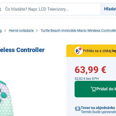
Hľada
g
Herné ovládače
Turtle Beach Invincible Mario Wireless Controll
eless Controller
Prihlás sa a získaj
le
63,99 €
52,02 € bez DPH
Pridať do 
Tovar na objednávku
Termín bude upresnen