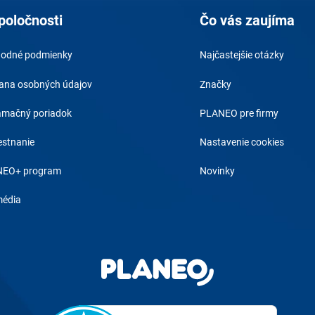
poločnosti
Čo vás zaujíma
odné podmienky
Najčastejšie otázky
ana osobných údajov
Značky
amačný poriadok
PLANEO pre firmy
stnanie
Nastavenie cookies
EO+ program
Novinky
média