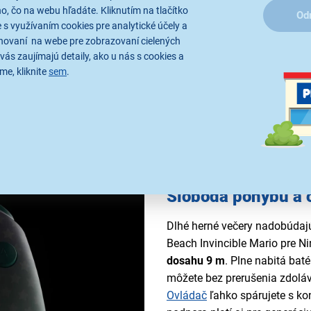
a Switch 2
, čo na webu hľadáte. Kliknutím na tlačítko
Od
 s využívaním cookies pre analytické účely a
hovaní na webe pre zobrazovaní cielených
vás zaujímajú detaily, ako u nás s cookies a
me, kliknite
sem
.
Sloboda pohybu a 
Dlhé herné večery nadobúdaj
Beach Invincible Mario pre 
dosahu 9 m
. Plne nabitá bat
môžete bez prerušenia zdoláv
Ovládač
ľahko spárujete s ko