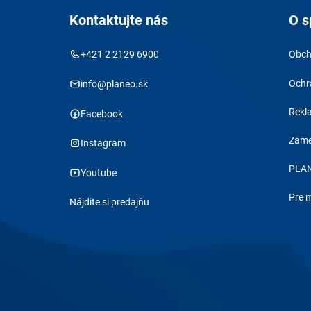
Kontaktujte nás
O s
+421 2 2129 6900
Obch
Ochr
info@planeo.sk
Rekl
Facebook
Zame
Instagram
PLAN
Youtube
Pre 
Nájdite si predajňu