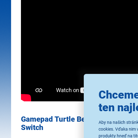
Chceme
ten najl
Gamepad Turtle Beach Invincible 
Aby na našich strán
Switch
cookies. Vďaka nim 
produkty hneď na tit