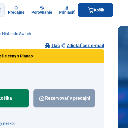
ť
Košík
Predajne
Porovnanie
Prihlásiť
er Nintendo Switch
Tlač
Zdieľať cez e-mail
pšie ceny s Planeo+
košíka
Rezervovať v predajni
ý neskôr