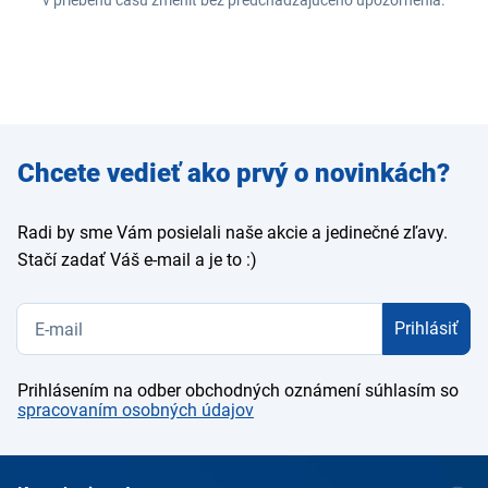
Zadajte
Chcete vedieť ako prvý o novinkách?
e-mail
Radi by sme Vám posielali naše akcie a jedinečné zľavy.
Stačí zadať Váš e-mail a je to :)
Prihlásiť
Prihlásením na odber obchodných oznámení súhlasím so
spracovaním osobných údajov