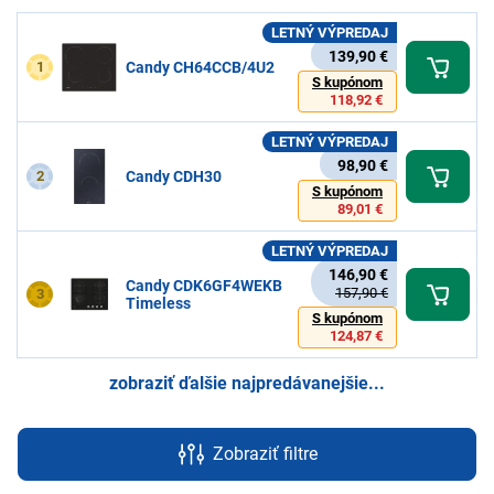
LETNÝ VÝPREDAJ
139,90 €
1
Candy CH64CCB/4U2
S kupónom
118,92 €
LETNÝ VÝPREDAJ
98,90 €
2
Candy CDH30
S kupónom
89,01 €
LETNÝ VÝPREDAJ
146,90 €
Candy CDK6GF4WEKB
157,90 €
3
Timeless
S kupónom
124,87 €
zobraziť ďalšie najpredávanejšie...
Zobraziť filtre