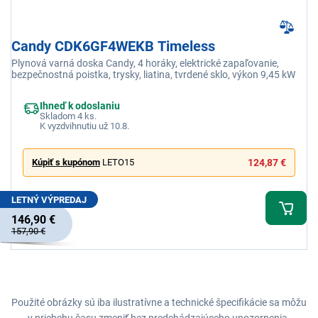
Candy CDK6GF4WEKB Timeless
Plynová varná doska Candy, 4 horáky, elektrické zapaľovanie,
bezpečnostná poistka, trysky, liatina, tvrdené sklo, výkon 9,45 kW
Ihneď k odoslaniu
Skladom 4 ks.
K vyzdvihnutiu už 10.8.
Kúpiť s kupónom
LETO15
124,87 €
LETNÝ VÝPREDAJ
146,90 €
157,90 €
Použité obrázky sú iba ilustratívne a technické špecifikácie sa môžu
v priebehu času zmeniť bez predchádzajúceho upozornenia.