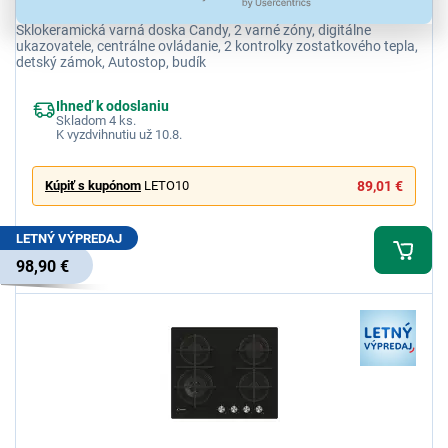
Candy CDH30
Sklokeramická varná doska Candy, 2 varné zóny, digitálne
ukazovatele, centrálne ovládanie, 2 kontrolky zostatkového tepla,
detský zámok, Autostop, budík
Ihneď k odoslaniu
Skladom 4 ks.
K vyzdvihnutiu už 10.8.
Kúpiť s kupónom
LETO10
89,01 €
LETNÝ VÝPREDAJ
98,90 €