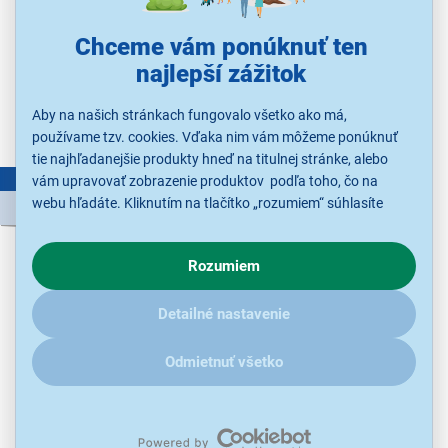
5700 W
Chceme vám ponúknuť ten
Ihneď k odoslaniu
Skladom viac ako 5 ks.
najlepší zážitok
K vyzdvihnutiu už 10.8.
Aby na našich stránkach fungovalo všetko ako má,
Kúpiť s kupónom
LETO15
118,92 €
používame tzv. cookies. Vďaka nim vám môžeme ponúknuť
tie najhľadanejšie produkty hneď na titulnej stránke, alebo
LETNÝ VÝPREDAJ
vám upravovať zobrazenie produktov podľa toho, čo na
webu hľadáte. Kliknutím na tlačítko „rozumiem“ súhlasíte
139,90 €
s využívaním cookies pre analytické účely a predaním údajov
o chovaní na webe pre zobrazovaní cielených reklám.
Rozumiem
V prípade že vás zaujímajú detaily, ako u nás s cookies a
ďalšími údaji pracujeme, kliknite
sem
.
Detailné nastavenie
Odmietnuť všetko
4,0
4x