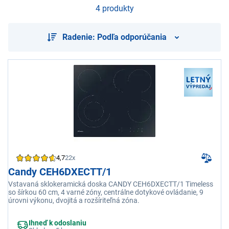
4 produkty
Radenie: Podľa odporúčania
4,7
22x
Candy CEH6DXECTT/1
Vstavaná sklokeramická doska CANDY CEH6DXECTT/1 Timeless
so šírkou 60 cm, 4 varné zóny, centrálne dotykové ovládanie, 9
úrovni výkonu, dvojitá a rozšíriteľná zóna.
Ihneď k odoslaniu