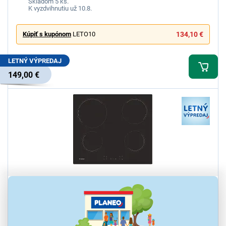
Skladom 5 ks.
K vyzdvihnutiu už 10.8.
Kúpiť s kupónom
LETO10
134,10 €
LETNÝ VÝPREDAJ
149,00 €
4,7
3x
Candy CH64CCB/4U2
Sklokeramická varná doska Candy, vstavaná, 4 varné zóny,
dotyková, 4x Booster, detská poistka, Power Management, príkon