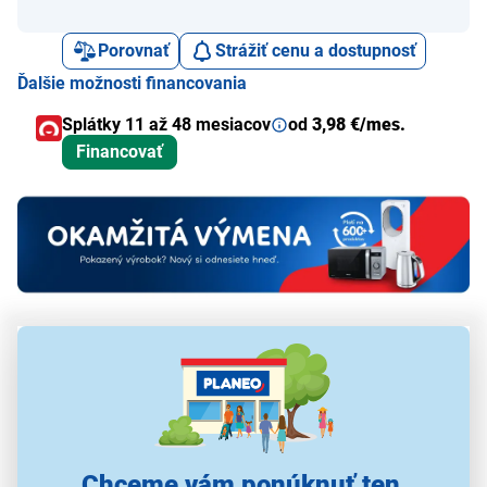
Porovnať
Strážiť cenu a dostupnosť
Ďalšie možnosti financovania
Splátky 11 až 48 mesiacov
od
3,98 €/mes.
Financovať
Alternatívy k tomuto produktu
Chceme vám ponúknuť ten