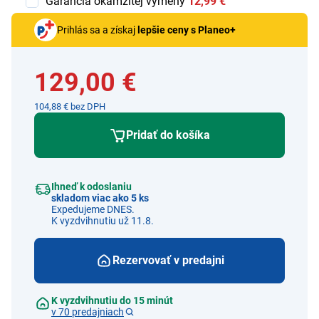
Garancia okamžitej výmeny
12,99 €
Prihlás sa a získaj
lepšie ceny s Planeo+
129,00 €
104,88 € bez DPH
Pridať do košíka
Ihneď k odoslaniu
skladom viac ako 5 ks
Expedujeme DNES.
K vyzdvihnutiu už 11.8.
Rezervovať v predajni
K vyzdvihnutiu do 15 minút
v 70 predajniach