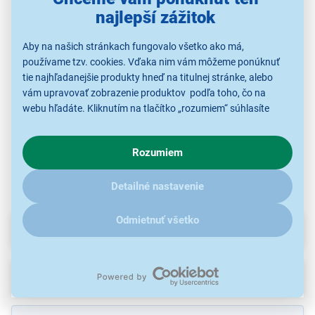
najlepší zážitok
Veritas Power Stitch
Veritas 1305 Camille
Veritas 1301 Sarah
17J
Aby na našich stránkach fungovalo všetko ako má,
používame tzv. cookies. Vďaka nim vám môžeme ponúknuť
229,00 €
149,00 €
254,90 €
tie najhľadanejšie produkty hneď na titulnej stránke, alebo
vám upravovať zobrazenie produktov podľa toho, čo na
webu hľadáte. Kliknutím na tlačítko „rozumiem“ súhlasíte
s využívaním cookies pre analytické účely a predaním údajov
Šijacie stroje
Šijacie stroje
Šijacie stroje
o chovaní na webe pre zobrazovaní cielených reklám.
Rozumiem
V prípade že vás zaujímajú detaily, ako u nás s cookies a
ďalšími údaji pracujeme, kliknite
sem
.
Detailné nastavenie
Odmietnuť všetko
Parametre
Recenzie
(5)