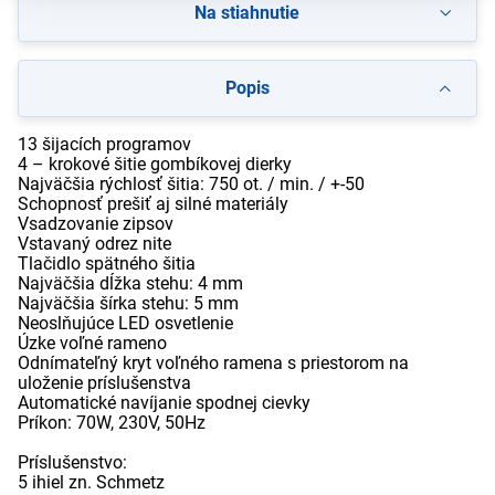
Na stiahnutie
Popis
13 šijacích programov
4 – krokové šitie gombíkovej dierky
Najväčšia rýchlosť šitia: 750 ot. / min. / +-50
Schopnosť prešiť aj silné materiály
Vsadzovanie zipsov
Vstavaný odrez nite
Tlačidlo spätného šitia
Najväčšia dĺžka stehu: 4 mm
Najväčšia šírka stehu: 5 mm
Neoslňujúce LED osvetlenie
Úzke voľné rameno
Odnímateľný kryt voľného ramena s priestorom na
uloženie príslušenstva
Automatické navíjanie spodnej cievky
Príkon: 70W, 230V, 50Hz
Príslušenstvo:
5 ihiel zn. Schmetz