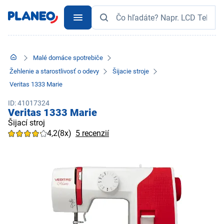
Malé domáce spotrebiče
Žehlenie a starostlivosť o odevy
Šijacie stroje
Veritas 1333 Marie
ID: 41017324
Veritas 1333 Marie
Šijací stroj
4,2
(8x)
5 recenzií