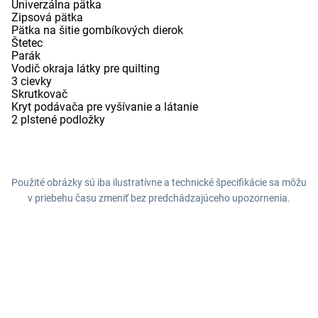
Univerzálna pätka
Zipsová pätka
Pätka na šitie gombíkových dierok
Štetec
Parák
Vodič okraja látky pre quilting
3 cievky
Skrutkovač
Kryt podávača pre vyšívanie a látanie
2 plstené podložky
Použité obrázky sú iba ilustratívne a technické špecifikácie sa môžu
v priebehu času zmeniť bez predchádzajúceho upozornenia.