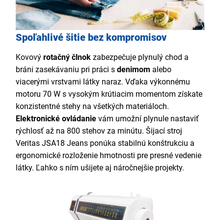
Spoľahlivé šitie bez kompromisov
Kovový
rotačný člnok
zabezpečuje plynulý chod a
bráni zasekávaniu pri práci s
denimom
alebo
viacerými vrstvami látky naraz. Vďaka výkonnému
motoru 70 W s vysokým krútiacim momentom získate
konzistentné stehy na všetkých materiáloch.
Elektronické ovládanie
vám umožní plynule nastaviť
rýchlosť až na 800 stehov za minútu. Šijací stroj
Veritas JSA18 Jeans ponúka stabilnú konštrukciu a
ergonomické rozloženie hmotnosti pre presné vedenie
látky. Ľahko s ním ušijete aj náročnejšie projekty.