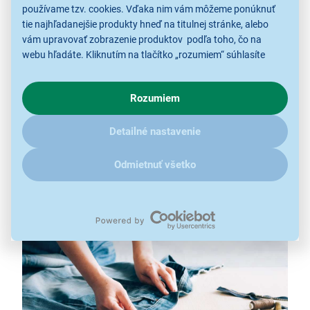
používame tzv. cookies. Vďaka nim vám môžeme ponúknuť
tie najhľadanejšie produkty hneď na titulnej stránke, alebo
vám upravovať zobrazenie produktov podľa toho, čo na
Šijací stroj Veritas JSA18 Jeans
webu hľadáte. Kliknutím na tlačítko „rozumiem“ súhlasíte
s využívaním cookies pre analytické účely a predaním údajov
18 programov a gombíková dierka
o chovaní na webe pre zobrazovaní cielených reklám.
Rozumiem
rýchlosť 800 stehov/min
V prípade že vás zaujímajú detaily, ako u nás s cookies a
ďalšími údaji pracujeme, kliknite
sem
.
voľné rameno
Detailné nastavenie
LED osvetlenie
snímateľné pätky bez náradia
Odmietnuť všetko
dvojihla