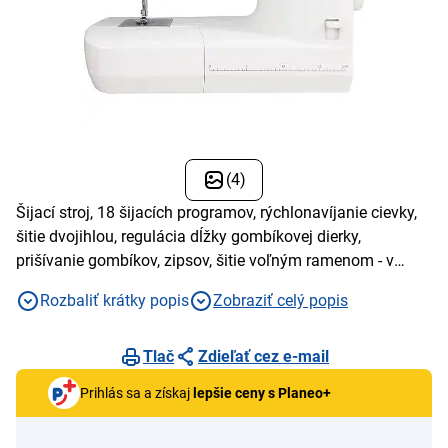
(4)
Šijací stroj, 18 šijacích programov, rýchlonavíjanie cievky,
šitie dvojihlou, regulácia dĺžky gombíkovej dierky,
prišívanie gombíkov, zipsov, šitie voľným ramenom - v
neprístupných miestach
Rozbaliť krátky popis
Zobraziť celý popis
Tlač
Zdieľať cez e-mail
Prihlás sa a získaj
lepšie ceny s Planeo+