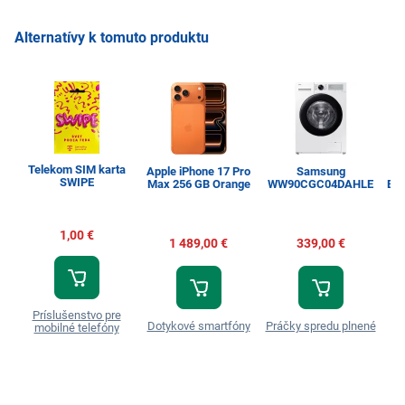
Alternatívy k tomuto produktu
Telekom SIM karta
Apple iPhone 17 Pro
Samsung
SWIPE
Max 256 GB Orange
WW90CGC04DAHLE
Esp
1,00 €
1 489,00 €
339,00 €
Príslušenstvo pre
Dotykové smartfóny
Práčky spredu plnené
T
mobilné telefóny