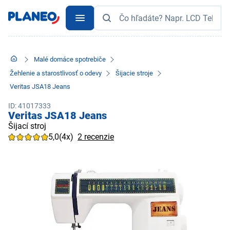
Malé domáce spotrebiče
Žehlenie a starostlivosť o odevy
Šijacie stroje
Veritas JSA18 Jeans
ID: 41017333
Veritas JSA18 Jeans
Šijací stroj
5,0
(4x)
2 recenzie