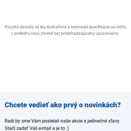
Použité obrázky sú iba ilustratívne a technické špecifikácie sa môžu
v priebehu času zmeniť bez predchádzajúceho upozornenia.
Zadajte
Chcete vedieť ako prvý o novinkách?
e-mail
Radi by sme Vám posielali naše akcie a jedinečné zľavy.
Stačí zadať Váš e-mail a je to :)