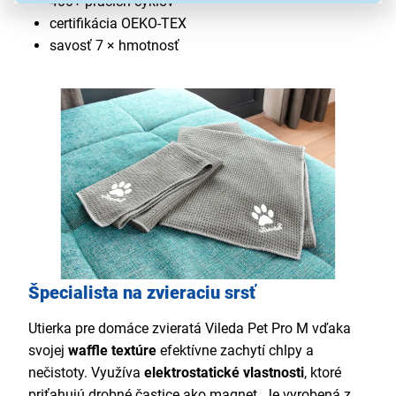
400+ pracích cyklov
certifikácia OEKO-TEX
savosť 7 × hmotnosť
Špecialista na zvieraciu srsť
Utierka pre domáce zvieratá Vileda Pet Pro M vďaka
svojej
waffle textúre
efektívne zachytí chlpy a
nečistoty. Využíva
elektrostatické vlastnosti
, ktoré
priťahujú drobné častice ako magnet. Je vyrobená z