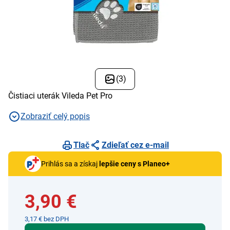
(3)
Čistiaci uterák Vileda Pet Pro
Zobraziť celý popis
Tlač
Zdieľať cez e-mail
Prihlás sa a získaj
lepšie ceny s Planeo+
3,90 €
3,17 € bez DPH