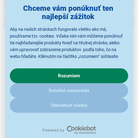
Chceme vám ponúknuť ten
najlepší zážitok
Popis
Aby na našich stránkach fungovalo všetko ako má,
používame tzv. cookies. Vďaka nim vám môžeme ponúknuť
tie najhľadanejšie produkty hneď na titulnej stránke, alebo
vám upravovať zobrazenie produktov podľa toho, čo na
webu hľadáte. Kliknutím na tlačítko „rozumiem“ súhlasíte
s využívaním cookies pre analytické účely a predaním údajov
o chovaní na webe pre zobrazovaní cielených reklám.
Rozumiem
V prípade že vás zaujímajú detaily, ako u nás s cookies a
ďalšími údaji pracujeme, kliknite
sem
.
Detailné nastavenie
Utierka pre domáce zvieratá Vileda Pet
Odmietnuť všetko
Pro M
mikrovlákno
rozmery 45 × 70 cm