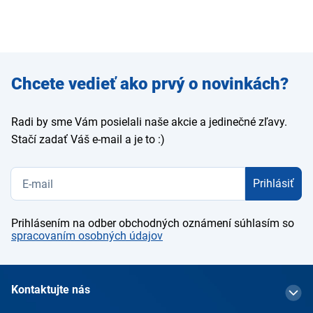
Zadajte
Chcete vedieť ako prvý o novinkách?
e-mail
Radi by sme Vám posielali naše akcie a jedinečné zľavy.
Stačí zadať Váš e-mail a je to :)
Prihlásiť
Prihlásením na odber obchodných oznámení súhlasím so
spracovaním osobných údajov
Kontaktujte nás