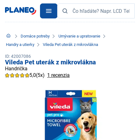
Domáce potreby
Umývanie a upratovanie
Handry a utierky
Vileda Pet uterák z mikrovlákna
ID: 42007086
Vileda Pet uterák z mikrovlákna
Handrička
5,0
(5x)
1 recenzia