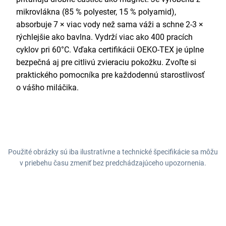
mikrovlákna (85 % polyester, 15 % polyamid),
absorbuje 7 × viac vody než sama váži a schne 2-3 ×
rýchlejšie ako bavlna. Vydrží viac ako 400 pracích
cyklov pri 60°C. Vďaka certifikácii OEKO-TEX je úplne
bezpečná aj pre citlivú zvieraciu pokožku. Zvoľte si
praktického pomocníka pre každodennú starostlivosť
o vášho miláčika.
Použité obrázky sú iba ilustratívne a technické špecifikácie sa môžu
v priebehu času zmeniť bez predchádzajúceho upozornenia.