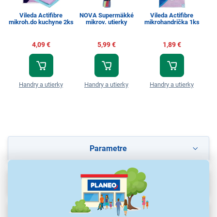
Vileda Actifibre
NOVA Supermäkké
Vileda Actifibre
Vi
mikroh.do kuchyne 2ks
mikrov. utierky
mikrohandrička 1ks
4,09 €
5,99 €
1,89 €
Handry a utierky
Handry a utierky
Handry a utierky
Parametre
Recenzie
(1)
Na stiahnutie