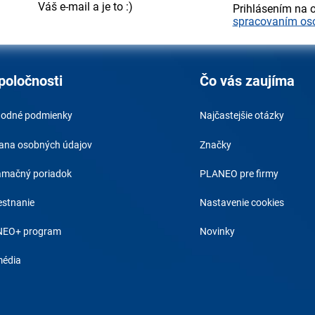
Váš e-mail a je to :)
Prihlásením na 
spracovaním os
poločnosti
Čo vás zaujíma
odné podmienky
Najčastejšie otázky
ana osobných údajov
Značky
amačný poriadok
PLANEO pre firmy
stnanie
Nastavenie cookies
EO+ program
Novinky
média