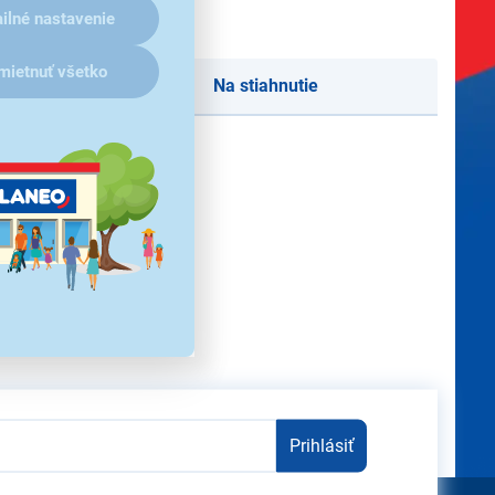
ilné nastavenie
mietnuť všetko
Na stiahnutie
redchádzajúceho upozornenia.
Prihlásiť