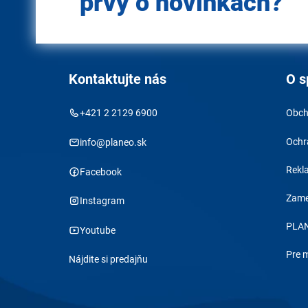
prvý o novinkách?
Kontaktujte nás
O s
+421 2 2129 6900
Obch
Ochr
info@planeo.sk
Rekl
Facebook
Zame
Instagram
PLAN
Youtube
Pre 
Nájdite si predajňu