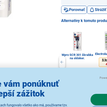
Porovnať
Stráži
Alternatívy k tomuto prod
Electro
Wpro SCR 301 škrabka
na skloker.
S k
4
5,69 €
5
 vám ponúknuť
epší zážitok
Príslušenstvo varných
Prísluše
dosiek
d
kach fungovalo všetko ako má, používame tzv.