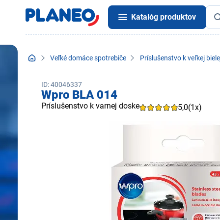
Katalóg produktov
Veľké domáce spotrebiče
Príslušenstvo k veľkej biele
ID: 40046337
Wpro BLA 014
Príslušenstvo k varnej doske
5,0
(1x)