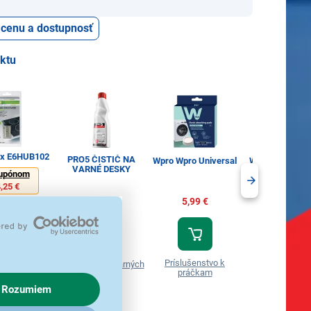
ť cenu a dostupnosť
uktu
lux E6HUB102
PRO5 ČISTIČ NA
Wpro Wpro Universal
Wpro CHF28/1 f
VARNÉ DESKY
upónom
,25 €
5,99 €
10,90 €
2,99 €
,00 €
Príslušenstvo k
Príslušenstvo
Príslušenstvo varných
nstvo varných
práčkam
digestorom
dosiek
osiek
Rozumiem