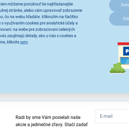
vám môžeme ponúknuť tie najhľadanejšie
Deta
ulnej stránke, alebo vám upravovať zobrazenie
, čo na webu hľadáte. Kliknutím na tlačítko
Od
Parametre
Recenzie
 s využívaním cookies pre analytické účely a
hovaní na webe pre zobrazovaní cielených
vás zaujímajú detaily, ako u nás s cookies a
me, kliknite
sem
.
tratívne a technické špecifikácie sa môžu v priebehu času zmeniť bez p
Radi by sme Vám posielali naše
akcie a jedinečné zľavy. Stačí zadať