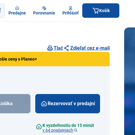
ť
Košík
Predajne
Porovnanie
Prihlásiť
Tlač
Zdieľať cez e-mail
pšie ceny s Planeo+
košíka
Rezervovať v predajni
K vyzdvihnutiu do 15 minút
v 64 predajniach