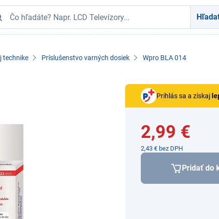
Hľada
j technike
Príslušenstvo varných dosiek
Wpro BLA 014
Prihlás sa a získaj
le
2,99 €
2,43 € bez DPH
Pridať do 