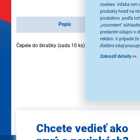
cookies. Vďaka nim 
produkty hneď na tit
produktov podľa toho
Popis
„rozumiem“ súhlasíte
predaním údajov o c
reklám. V prípade že 
Čepele do škrabky (sada 10 ks)
ďalšími údaji pracuje
Zobraziť detaily
>>
Použité obrázky sú iba ilus
Zadajte
Chcete vedieť ako
e-mail