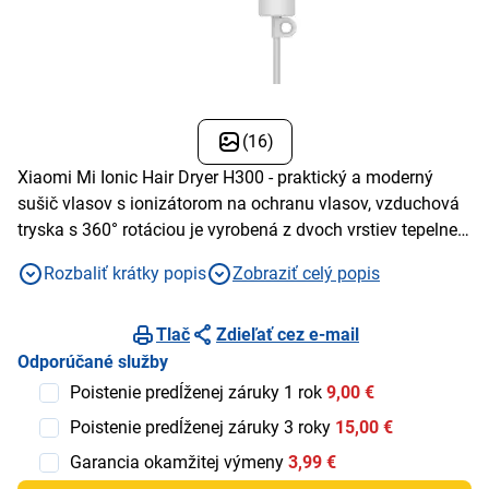
(16)
Xiaomi Mi Ionic Hair Dryer H300 - praktický a moderný
sušič vlasov s ionizátorom na ochranu vlasov, vzduchová
tryska s 360° rotáciou je vyrobená z dvoch vrstiev tepelne
odolných a tepelne izolujúcich materiálov, sedemkrídlové
Rozbaliť krátky popis
Zobraziť celý popis
čepele pre minimálne straty energie, režim cirkulácie
horúceho a studeného vzduchu zabraňuje poškodeniu
vlasov.
Tlač
Zdieľať cez e-mail
Odporúčané služby
Poistenie predĺženej záruky 1 rok
9,00 €
Poistenie predĺženej záruky 3 roky
15,00 €
Garancia okamžitej výmeny
3,99 €