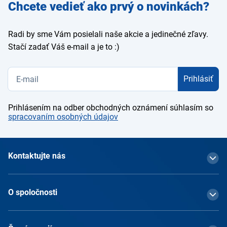
Zadajte
Chcete vedieť ako prvý o novinkách?
e-mail
Radi by sme Vám posielali naše akcie a jedinečné zľavy.
Stačí zadať Váš e-mail a je to :)
Prihlásiť
Prihlásením na odber obchodných oznámení súhlasím so
spracovaním osobných údajov
Kontaktujte nás
O spoločnosti