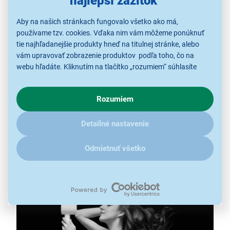
najlepší zážitok
Aby na našich stránkach fungovalo všetko ako má,
Sušič vlasov Xiaomi Mi Ionic Hair Dryer
používame tzv. cookies. Vďaka nim vám môžeme ponúknuť
H300
tie najhľadanejšie produkty hneď na titulnej stránke, alebo
vám upravovať zobrazenie produktov podľa toho, čo na
výkon 1 600 W
webu hľadáte. Kliknutím na tlačítko „rozumiem“ súhlasíte
iónová technológia
s využívaním cookies pre analytické účely a predaním údajov
3 stupne teploty
o chovaní na webe pre zobrazovaní cielených reklám.
Rozumiem
2 úrovne rýchlosti
V prípade že vás zaujímajú detaily, ako u nás s cookies a
ďalšími údaji pracujeme, kliknite
sem
.
hmotnosť 498 g
Detailné nastavenie
hlučnosť 68–75 dB
studený vzduch
Odmietnuť všetko
magnetická koncentračná tryska