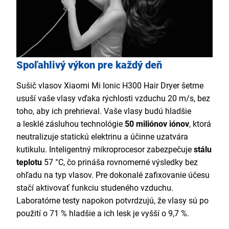
Spoľahlivý výkon pre každý deň
Sušič vlasov Xiaomi Mi Ionic H300 Hair Dryer šetrne
usuší vaše vlasy vďaka rýchlosti vzduchu 20 m/s, bez
toho, aby ich prehrieval. Vaše vlasy budú hladšie
a lesklé zásluhou technológie
50 miliónov iónov
, ktorá
neutralizuje statickú elektrinu a účinne uzatvára
kutikulu. Inteligentný mikroprocesor zabezpečuje
stálu
teplotu
57 °C, čo prináša rovnomerné výsledky bez
ohľadu na typ vlasov. Pre dokonalé zafixovanie účesu
stačí aktivovať funkciu studeného vzduchu.
Laboratórne testy napokon potvrdzujú, že vlasy sú po
použití o 71 % hladšie a ich lesk je vyšší o 9,7 %.