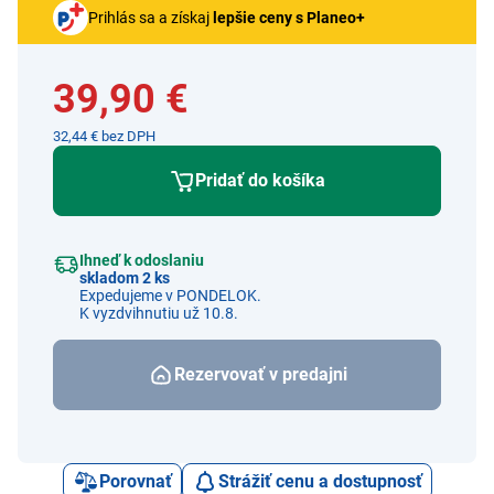
Prihlás sa a získaj
lepšie ceny s Planeo+
39,90 €
32,44 € bez DPH
Pridať do košíka
Ihneď k odoslaniu
skladom 2 ks
Expedujeme v PONDELOK.
K vyzdvihnutiu už 10.8.
Rezervovať v predajni
Porovnať
Strážiť cenu a dostupnosť