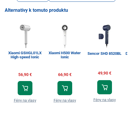
Alternatívy k tomuto produktu
Xiaomi GSHGL01LX
Xiaomi H500 Water
Sencor SHD 8520BL
Dre
High-speed Ionic
Ionic
49,90 €
56,90 €
66,90 €
Fény na vlasy
Fény na vlasy
Fény na vlasy