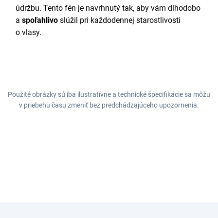
údržbu. Tento fén je navrhnutý tak, aby vám dlhodobo
a
spoľahlivo
slúžil pri každodennej starostlivosti
o vlasy.
Použité obrázky sú iba ilustratívne a technické špecifikácie sa môžu
v priebehu času zmeniť bez predchádzajúceho upozornenia.