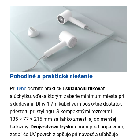
Pohodlné a praktické riešenie
Pri
féne
oceníte praktickú
skladaciu rukoväť
a úchytku, vďaka ktorým zaberie minimum miesta pri
skladovaní. Dlhý 1,7m kábel vám poskytne dostatok
priestoru pri stylingu. S kompaktnými rozmermi
135 × 77 × 215 mm sa ľahko zmestí aj do menšej
batožiny.
Dvojvrstvová tryska
chráni pred popálením,
zatiaľ čo UV povrch zlepšuje priľnavosť a uľahčuje