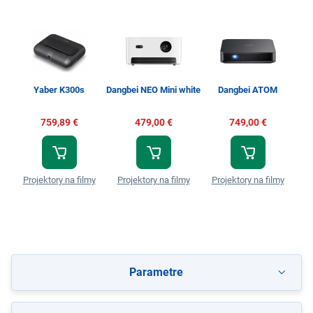
Ep
Yaber K300s
Dangbei NEO Mini white
Dangbei ATOM
759,89 €
479,00 €
749,00 €
Projektory na filmy
Projektory na filmy
Projektory na filmy
P
Parametre