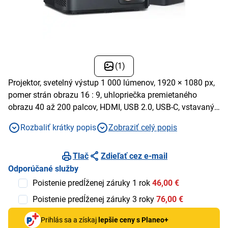
(1)
Projektor, svetelný výstup 1 000 lúmenov, 1920 × 1080 px,
pomer strán obrazu 16 : 9, uhlopriečka premietaného
obrazu 40 až 200 palcov, HDMI, USB 2.0, USB-C, vstavaný
reproduktor 2× 10 W, hlučnosť 28 Db, diaľkové ovládanie
Rozbaliť krátky popis
Zobraziť celý popis
Tlač
Zdieľať cez e-mail
Odporúčané služby
Poistenie predĺženej záruky 1 rok
46,00 €
Poistenie predĺženej záruky 3 roky
76,00 €
Prihlás sa a získaj
lepšie ceny s Planeo+