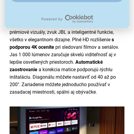
Vynikajúci výkon
Projektor Yaber
K2s Pro v pomere strán 16 : 9 ponúka
prémiové vizuály, zvuk JBL a inteligentné funkcie,
všetko v elegantnom dizajne. Plné HD rozlíšenie
s
podporou 4K oceníte
pri sledovaní filmov a seriálov.
Jas 1 000 lúmenov zaručuje skvelú viditeľnosť aj v
lepšie osvetlených priestoroch.
Automatické
zaostrovanie
a korekcia matice podporujú rýchlu
inštaláciu. Diagonálu môžete nastaviť od 40 až po
200". Zariadenie môžete jednoducho používať v
zasadacej miestnosti, spálni aj obývačke.