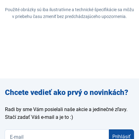
Použité obrázky sú iba ilustratívne a technické špecifikácie sa môžu
v priebehu času zmeniť bez predchádzajúceho upozornenia.
Zadajte
Chcete vedieť ako prvý o novinkách?
e-mail
Radi by sme Vám posielali naše akcie a jedinečné zľavy.
Stačí zadať Váš e-mail a je to :)
Prihlásiť