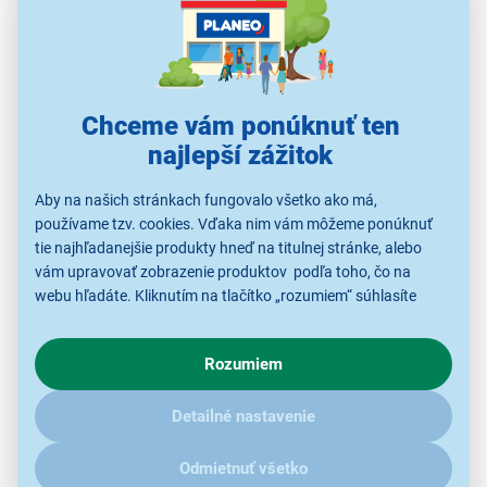
jas 1 000 lúmenov
Full HD rozlíšenie s podporou 4K
pomer strán 16:9
diagonála obrazu 40 až 200"
Bluetooth 5.0 a Wi-Fi 6
Chceme vám ponúknuť ten
2× 10W JBL vstavaný reproduktor
najlepší zážitok
hlasové ovládanie
Aby na našich stránkach fungovalo všetko ako má,
úroveň šumu 28 dB
používame tzv. cookies. Vďaka nim vám môžeme ponúknuť
diaľkové ovládanie
tie najhľadanejšie produkty hneď na titulnej stránke, alebo
vám upravovať zobrazenie produktov podľa toho, čo na
webu hľadáte. Kliknutím na tlačítko „rozumiem“ súhlasíte
s využívaním cookies pre analytické účely a predaním údajov
o chovaní na webe pre zobrazovaní cielených reklám.
Rozumiem
V prípade že vás zaujímajú detaily, ako u nás s cookies a
ďalšími údaji pracujeme, kliknite
sem
.
Detailné nastavenie
Odmietnuť všetko