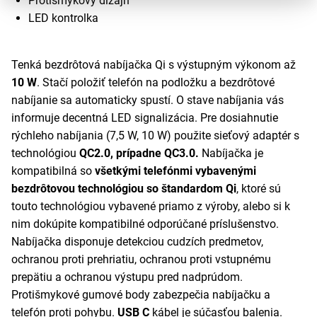
Protišmykový dizajn
LED kontrolka
Tenká bezdrôtová nabíjačka Qi s výstupným výkonom až
10 W
. Stačí položiť telefón na podložku a bezdrôtové
nabíjanie sa automaticky spustí. O stave nabíjania vás
informuje decentná LED signalizácia. Pre dosiahnutie
rýchleho nabíjania (7,5 W, 10 W) použite sieťový adaptér s
technológiou
QC2.0, prípadne QC3.0.
Nabíjačka je
kompatibilná so
všetkými telefónmi vybavenými
bezdrôtovou technológiou so štandardom Qi
, ktoré sú
touto technológiou vybavené priamo z výroby, alebo si k
nim dokúpite kompatibilné odporúčané príslušenstvo.
Nabíjačka disponuje detekciou cudzích predmetov,
ochranou proti prehriatiu, ochranou proti vstupnému
prepätiu a ochranou výstupu pred nadprúdom.
Protišmykové gumové body zabezpečia nabíjačku a
telefón proti pohybu.
USB C
kábel je súčasťou balenia.