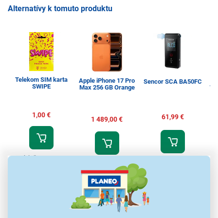
Alternatívy k tomuto produktu
Telekom SIM karta
Apple iPhone 17 Pro
Sencor SCA BA50FC
SWIPE
Max 256 GB Orange
WW
1,00 €
61,99 €
1 489,00 €
Príslušenstvo pre
Alkoholtestery
Dotykové smartfóny
Prá
mobilné telefóny