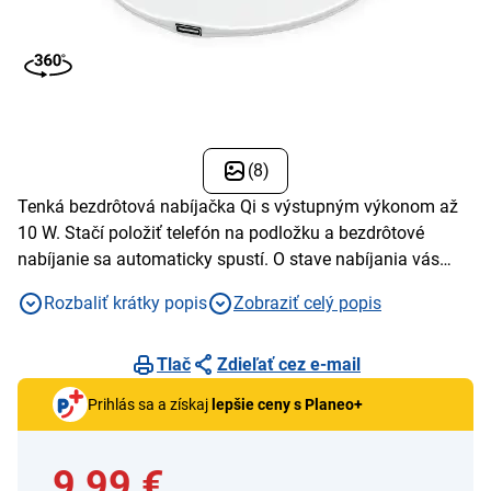
(8)
Tenká bezdrôtová nabíjačka Qi s výstupným výkonom až
10 W. Stačí položiť telefón na podložku a bezdrôtové
nabíjanie sa automaticky spustí. O stave nabíjania vás
informuje decentná LED signalizácia.
Rozbaliť krátky popis
Zobraziť celý popis
Tlač
Zdieľať cez e-mail
Prihlás sa a získaj
lepšie ceny s Planeo+
9,99 €