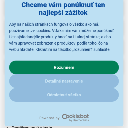
Chceme vám ponúknuť ten
Parametre
najlepší zážitok
Aby na našich stránkach fungovalo všetko ako má,
Recenzie
používame tzv. cookies. Vďaka nim vám môžeme ponúknuť
tie najhľadanejšie produkty hneď na titulnej stránke, alebo
vám upravovať zobrazenie produktov podľa toho, čo na
Na stiahnutie
(1)
webu hľadáte. Kliknutím na tlačítko „rozumiem“ súhlasíte
s využívaním cookies pre analytické účely a predaním údajov
o chovaní na webe pre zobrazovaní cielených reklám.
Popis
Rozumiem
V prípade že vás zaujímajú detaily, ako u nás s cookies a
ďalšími údaji pracujeme, kliknite
sem
.
Bezdrôtová nabíjačka
Detailné nastavenie
10 W
Odmietnuť všetko
Certifikácia Qi