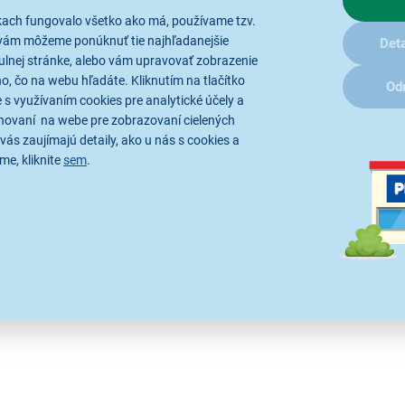
0+, PD 3.0, AFC, FCP a ďalších. Už nepotrebujete rôzne nabíja
kach fungovalo všetko ako má, používame tzv.
ny, tablety a iné elektronické príslušenstvo. Spoľahnite sa na 
vám môžeme ponúknuť tie najhľadanejšie
Deta
ulnej stránke, alebo vám upravovať zobrazenie
, čo na webu hľadáte. Kliknutím na tlačítko
Od
 s využívaním cookies pre analytické účely a
hovaní na webe pre zobrazovaní cielených
vás zaujímajú detaily, ako u nás s cookies a
me, kliknite
sem
.
najnovšieho MacBook Air M2, všetkých modelov radu iPad a iPho
hle nabíjanie telefónov Samsung a Huawei. Inovatívna technológi
ž 45 W. Vďaka nízkej hmotnosti a kompaktným rozmerom je ideá
a viacnásobnú ochranu proti prepätiu, preťaženiu, vzplanutiu a