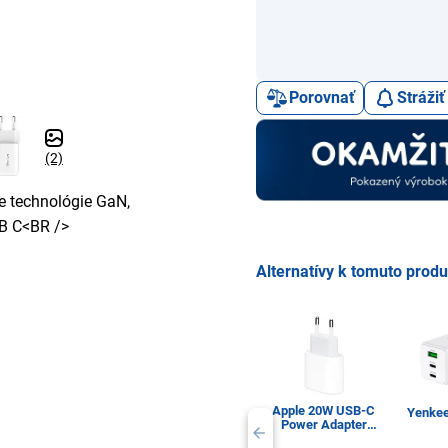
Porovnať
Stráži
(2)
e technológie GaN,
SB C<BR />
Alternatívy k tomuto prod
Apple 20W USB-C
Yenke
Power Adapter
MD3J4ZM/A