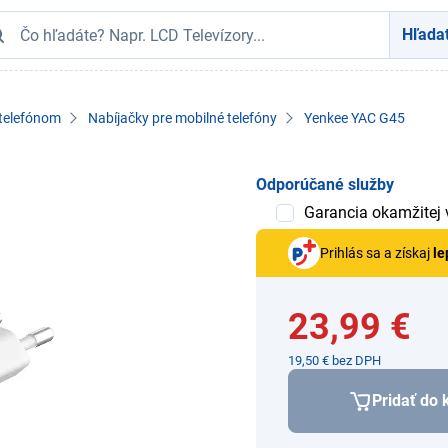
Hľada
 telefónom
Nabíjačky pre mobilné telefóny
Yenkee YAC G45
Odporúčané služby
Garancia okamžitej
Prihlás sa a získaj
le
23,99 €
19,50 € bez DPH
Pridať do 