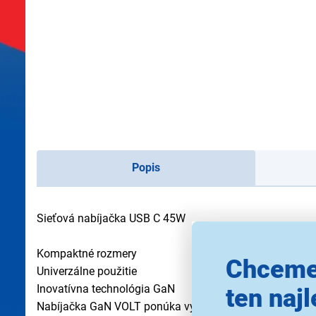
Popis
Sieťová nabíjačka USB C 45W
Kompaktné rozmery
Chceme
Univerzálne použitie
Inovatívna technológia GaN
ten najl
Nabíjačka GaN VOLT ponúka vysoký výkon, kompaktné ro