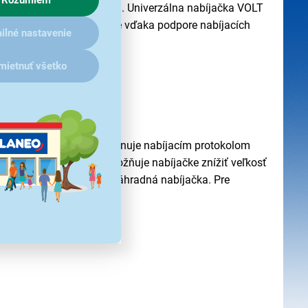
čky pre rôzne zariadenia. Univerzálna nabíjačka VOLT
bezpečné a rýchle nabíjanie vďaka podpore nabíjacích
ilné nastavenie
mietnuť všetko
ne. Nabíjačka ďalej disponuje nabíjacím protokolom
a GaN (nitrid gália) umožňuje nabíjačke znížiť veľkosť
lna na cesty alebo ako náhradná nabíjačka. Pre
 skratu.