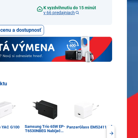
K vyzdvihnutiu do 15 minút
v 66 predajniach
ť cenu a dostupnosť
uktu
Samsung Trio 65W EP-
Mobilnet NSI-0
e YAC G100
PanzerGlass EM52411
T6530NBEG Nabíječka
STU-LIGHT 
do sítě Samsung Trio
20W+USB