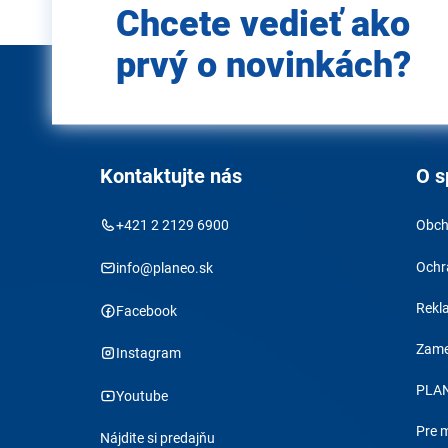
Chcete vedieť ako
e-mail
prvý o novinkách?
Kontaktujte nás
O s
+421 2 2129 6900
Obch
Ochr
info@planeo.sk
Rekl
Facebook
Zame
Instagram
PLAN
Youtube
Pre 
Nájdite si predajňu