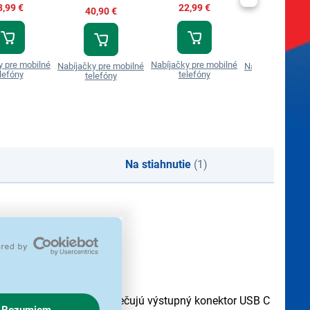
3,99 €
22,99 €
40,90 €
25,99 €
y pre mobilné
Nabíjačky pre mobilné
Nabíjačky pre mobilné
Nabíjačky pre m
lefóny
telefóny
telefóny
telefóny
Na stiahnutie
(1)
ilných zariadení zabezpečujú výstupný konektor USB C
Rozumiem