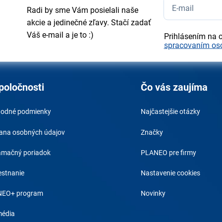
Radi by sme Vám posielali naše
akcie a jedinečné zľavy. Stačí zadať
Váš e-mail a je to :)
Prihlásením na 
spracovaním os
poločnosti
Čo vás zaujíma
odné podmienky
Najčastejšie otázky
ana osobných údajov
Značky
amačný poriadok
PLANEO pre firmy
stnanie
Nastavenie cookies
EO+ program
Novinky
média