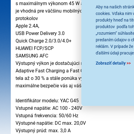
s maximálnym výkonom 45 W a podporou protokolov QC 4.
Aby na našich strán
je vhodná pre väčšinu mobilných zariadení, ako sú telefó
cookies. Vďaka nim 
protokolov
produkty hneď na tit
Apple 2.4A,
produktov podľa toho
USB Power Delivery 3.0
„rozumiem“ súhlasíte
predaním údajov o c
Quick Charge 2.0/3.0/4.0+
reklám. V prípade že 
HUAWEI FCP/SCP
ďalšími údaji pracuje
SAMSUNG AFC
Výstupný výkon je dostačujúci napríklad na nabíjanie 
Zobraziť detaily
>>
Adaptive Fast Charging a Fast Charging Protocol na rýc
tela až o 30 % a stále ponúka vysoký výstupný výkon a
maximálne bezpečie vás aj vášho zariadenia má nabíjačk
Identifikátor modelu: YAC G45
Vstupné napätie: AC 100 - 240V
Vstupná frekvencia: 50/60 Hz
Výstupné napätie: DC max. 20,0V
Výstupný prúd: max. 3,0 A