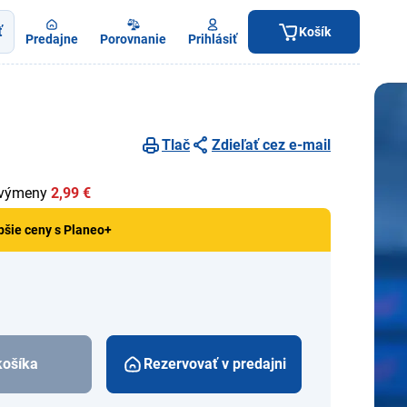
ť
Košík
Predajne
Porovnanie
Prihlásiť
Tlač
Zdieľať cez e-mail
 výmeny
2,99 €
pšie ceny s Planeo+
košíka
Rezervovať v predajni