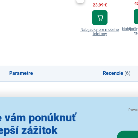
4
23,99 €
Nabíjačk
Nabíjačky pre mobilné
te
telefóny
Parametre
Recenzie
(6)
 vám ponúknuť
epší zážitok
zmery a všestranné použitie. Rýchle a bezpečné nabíjanie mob