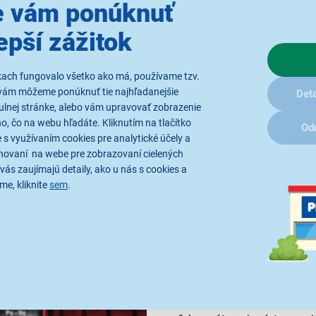
 vám ponúknuť
YBT 1070GY
epší zážitok
kach fungovalo všetko ako má, používame tzv.
vám môžeme ponúknuť tie najhľadanejšie
Deta
ulnej stránke, alebo vám upravovať zobrazenie
, čo na webu hľadáte. Kliknutím na tlačítko
Od
 s využívaním cookies pre analytické účely a
hovaní na webe pre zobrazovaní cielených
vás zaujímajú detaily, ako u nás s cookies a
me, kliknite
sem
.
Spoľahlivá ochrana
Taška na tablet Yenkee T