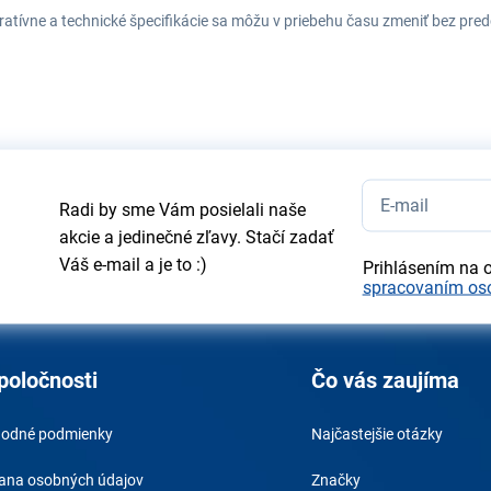
tratívne a technické špecifikácie sa môžu v priebehu času zmeniť bez p
Radi by sme Vám posielali naše
akcie a jedinečné zľavy. Stačí zadať
Váš e-mail a je to :)
Prihlásením na 
spracovaním os
poločnosti
Čo vás zaujíma
odné podmienky
Najčastejšie otázky
ana osobných údajov
Značky