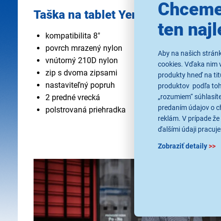
Chceme
Taška na tablet Yenkee TARMAC 
ten najl
kompatibilita 8"
povrch mrazený nylon
Aby na našich strán
vnútorný 210D nylon
cookies. Vďaka nim 
zip s dvoma zipsami
produkty hneď na tit
nastaviteľný popruh
produktov podľa toho
„rozumiem“ súhlasíte
2 predné vrecká
predaním údajov o c
polstrovaná priehradka
reklám. V prípade že 
ďalšími údaji pracuje
Zobraziť detaily
>>