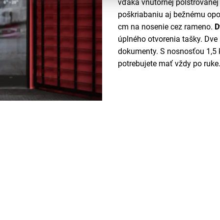
vďaka vnútornej polstrovanej
poškriabaniu aj bežnému opo
cm na nosenie cez rameno.
D
úplného otvorenia tašky. Dve
dokumenty. S nosnosťou 1,5 kg
potrebujete mať vždy po ruke