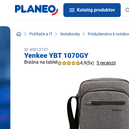
Katalóg produktov
Počítače a IT
Notebooky
Príslušenstvo k noteb
ID: 45012157
Yenkee YBT 1070GY
Brašna na tablet
4,9
(5x)
5 recenzií