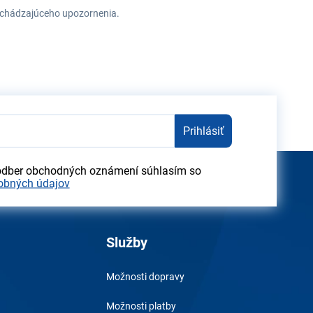
redchádzajúceho upozornenia.
Prihlásiť
odber obchodných oznámení súhlasím so
obných údajov
Služby
Možnosti dopravy
Možnosti platby