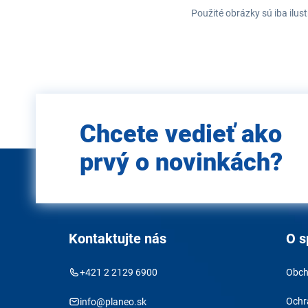
Použité obrázky sú iba ilus
Zadajte
Chcete vedieť ako
e-mail
prvý o novinkách?
Kontaktujte nás
O s
+421 2 2129 6900
Obch
Ochr
info@planeo.sk