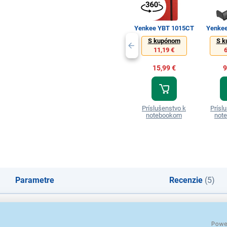
Yenkee YBT 1015CT
Yenke
S kupónom
S k
11,19 €
6
15,99 €
9
Príslušenstvo k
Prísl
notebookom
not
Parametre
Recenzie
(5)