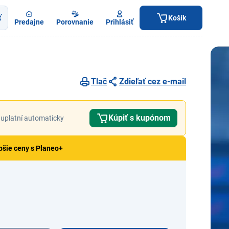
ť
Košík
Predajne
Porovnanie
Prihlásiť
Tlač
Zdieľať cez e-mail
Kúpiť s kupónom
uplatní automaticky
pšie ceny s Planeo+