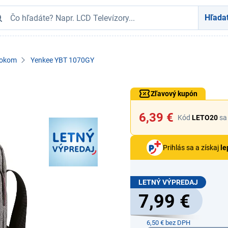
Hľada
ookom
Yenkee YBT 1070GY
Zľavový kupón
6,39 €
Kód
LETO20
sa 
Prihlás sa a získaj
le
LETNÝ VÝPREDAJ
7,99 €
6,50 € bez DPH