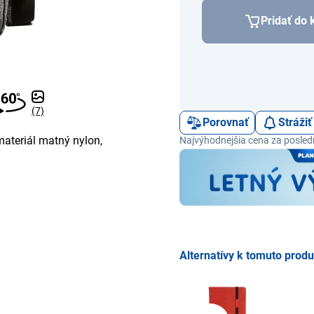
Pridať do 
(7)
Porovnať
Stráži
ateriál matný nylon,
Najvýhodnejšia cena za posledn
Alternatívy k tomuto prod