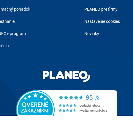
amačný poriadok
PLANEO pre firmy
stnanie
Nastavenie cookies
EO+ program
Novinky
média