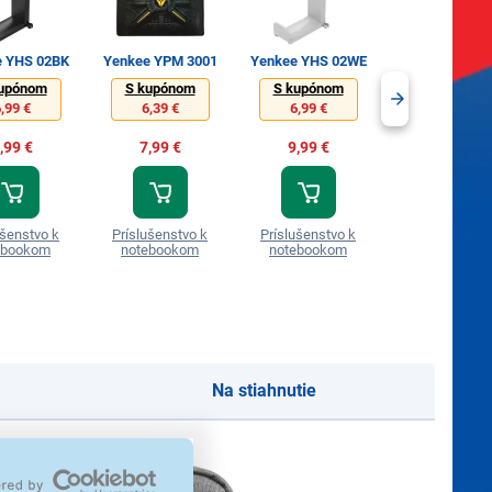
e YHS 02BK
Yenkee YPM 3001
Yenkee YHS 02WE
Yenkee YTP 
upónom
S kupónom
S kupónom
S kupónom
,99 €
6,39 €
6,99 €
8,99 €
,99 €
7,99 €
9,99 €
9,99 €
ušenstvo k
Príslušenstvo k
Príslušenstvo k
Príslušenstvo
ebookom
notebookom
notebookom
notebooko
Na stiahnutie