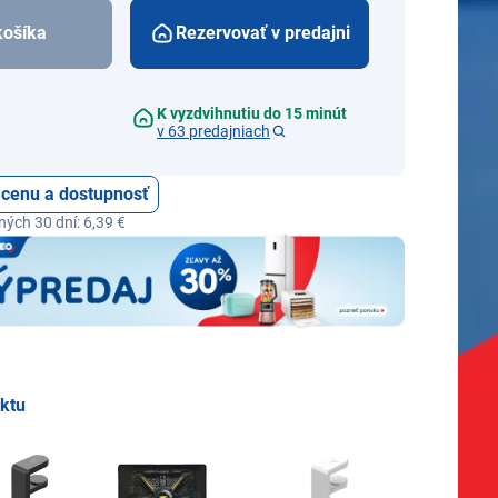
košíka
Rezervovať v predajni
K vyzdvihnutiu do 15 minút
v 63 predajniach
ť cenu a dostupnosť
ých 30 dní: 6,39 €
uktu