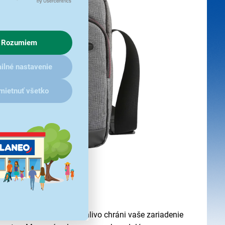
Rozumiem
ilné nastavenie
mietnuť všetko
 na cesty
ARMAC YBT 1070GY
spoľahlivo chráni vaše zariadenie