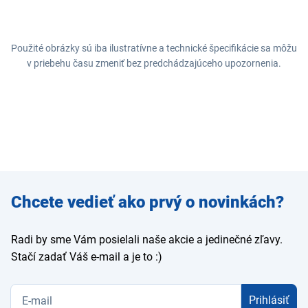
Použité obrázky sú iba ilustratívne a technické špecifikácie sa môžu
v priebehu času zmeniť bez predchádzajúceho upozornenia.
Zadajte
Chcete vedieť ako prvý o novinkách?
e-mail
Radi by sme Vám posielali naše akcie a jedinečné zľavy.
Stačí zadať Váš e-mail a je to :)
Prihlásiť