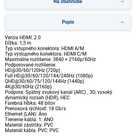
Na stiahnutie
Popis
Verzia HDMI: 2.0
Dĺžka: 1,5 m
Typ vstupného konektora: HDMI A/M
Typ výstupného konektora: HDMI C/M
Maximálne rozlíšenie: 3840 × 2160p/60Hz
Podporované rozlíšenie:
HD@30/60/120Hz (720p)
Full HD@30/60/120/144/240Hz (1080p)
QHD@30/60/75/120/144Hz (1440p)
4K@30/60Hz (2160p)
Podpora: Spätný zvukový kanál (ARC) , 3D, vysoký
dynamický rozsah (HDR), HEC
Farebná hĺbka: 48 bitov
Prenosová rýchlosť: 18 Gb/s
Ethernet (LAN): Áno
Tienenie kábla: 1: ÁNO
Materiál zástrčky: PVC
Materiál kábla: PVC: PVC