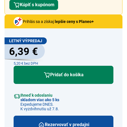
Kúpiť s kupónom
Prihlás sa a získaj
lepšie ceny s Planeo+
LETNÝ VÝPREDAJ
6,39 €
5,20 € bez DPH
Pridať do košíka
Ihneď k odoslaniu
skladom viac ako 5 ks
Expedujeme DNES.
K vyzdvihnutiu už 7.8.
Rezervovať v predajni