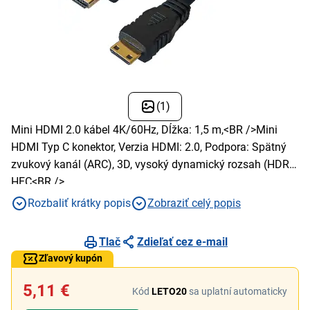
(1)
Mini HDMI 2.0 kábel 4K/60Hz, Dĺžka: 1,5 m,<BR />Mini
HDMI Typ C konektor, Verzia HDMI: 2.0, Podpora: Spätný
zvukový kanál (ARC), 3D, vysoký dynamický rozsah (HDR),
HEC<BR />
Rozbaliť krátky popis
Zobraziť celý popis
Tlač
Zdieľať cez e-mail
Zľavový kupón
5,11 €
Kód
LETO20
sa uplatní automaticky