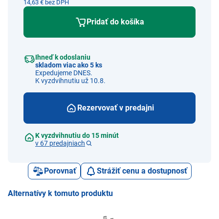
14,63 € bez DPH
Pridať do košíka
Ihneď k odoslaniu
skladom viac ako 5 ks
Expedujeme DNES.
K vyzdvihnutiu už 10.8.
Rezervovať v predajni
K vyzdvihnutiu do 15 minút
v 67 predajniach
Porovnať
Strážiť cenu a dostupnosť
Alternatívy k tomuto produktu