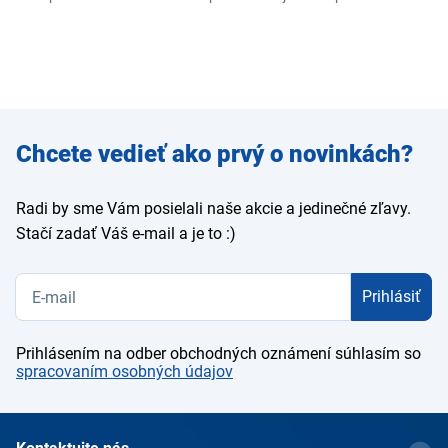
Zadajte
Chcete vedieť ako prvý o novinkách?
e-mail
Radi by sme Vám posielali naše akcie a jedinečné zľavy.
Stačí zadať Váš e-mail a je to :)
Prihlásiť
Prihlásením na odber obchodných oznámení súhlasím so
spracovaním osobných údajov