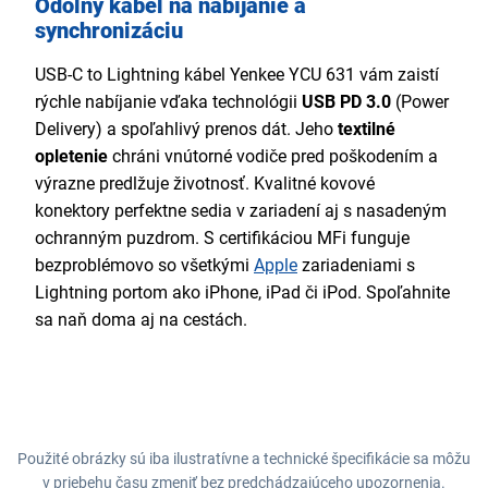
Odolný kábel na nabíjanie a
synchronizáciu
USB-C to Lightning kábel Yenkee YCU 631 vám zaistí
rýchle nabíjanie vďaka technológii
USB PD 3.0
(Power
Delivery) a spoľahlivý prenos dát. Jeho
textilné
opletenie
chráni vnútorné vodiče pred poškodením a
výrazne predlžuje životnosť. Kvalitné kovové
konektory perfektne sedia v zariadení aj s nasadeným
ochranným puzdrom. S certifikáciou MFi funguje
bezproblémovo so všetkými
Apple
zariadeniami s
Lightning portom ako iPhone, iPad či iPod. Spoľahnite
sa naň doma aj na cestách.
Použité obrázky sú iba ilustratívne a technické špecifikácie sa môžu
v priebehu času zmeniť bez predchádzajúceho upozornenia.