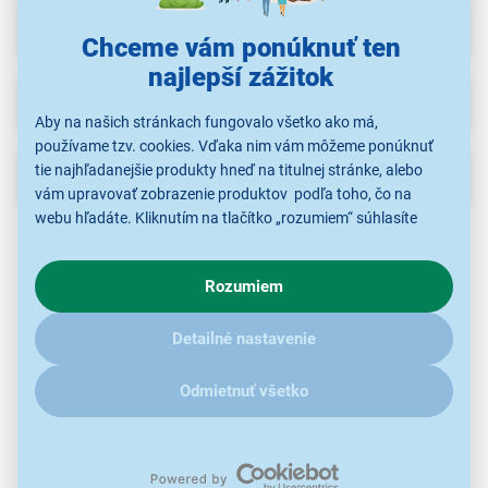
Recenzie
(3)
Chceme vám ponúknuť ten
najlepší zážitok
Na stiahnutie
Aby na našich stránkach fungovalo všetko ako má,
používame tzv. cookies. Vďaka nim vám môžeme ponúknuť
tie najhľadanejšie produkty hneď na titulnej stránke, alebo
Popis
vám upravovať zobrazenie produktov podľa toho, čo na
webu hľadáte. Kliknutím na tlačítko „rozumiem“ súhlasíte
s využívaním cookies pre analytické účely a predaním údajov
o chovaní na webe pre zobrazovaní cielených reklám.
Rozumiem
V prípade že vás zaujímajú detaily, ako u nás s cookies a
ďalšími údaji pracujeme, kliknite
sem
.
Detailné nastavenie
Odmietnuť všetko
USB-C to Lightning kábel Yenkee YCU