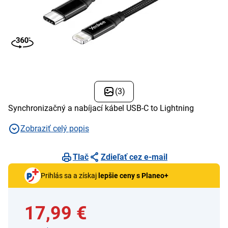
(3)
Synchronizačný a nabíjací kábel USB-C to Lightning
Zobraziť celý popis
Tlač
Zdieľať cez e-mail
Prihlás sa a získaj
lepšie ceny s Planeo+
17,99 €