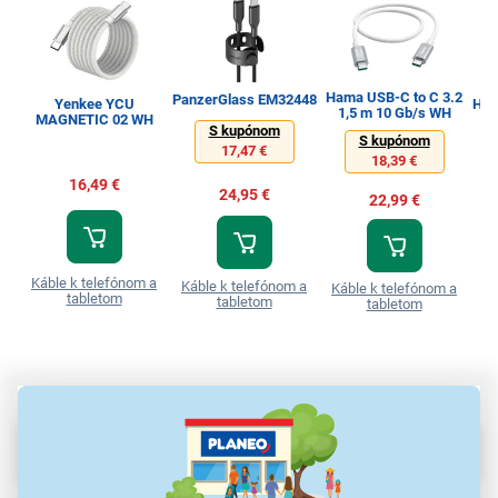
Hama USB-C to C 3.2
PanzerGlass EM32448
Yenkee YCU
Ham
1,5 m 10 Gb/s WH
MAGNETIC 02 WH
2
S kupónom
S kupónom
17,47 €
18,39 €
16,49 €
24,95 €
22,99 €
Káble k telefónom a
Ká
Káble k telefónom a
Káble k telefónom a
tabletom
tabletom
tabletom
Parametre