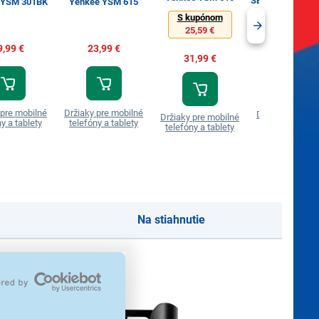
SBS Držiak E-Go
 YSM 301BK
Yenkee YSM 615
pre elektric
S kupónom
kolobežky a bic
čierna
25,59 €
9,99 €
23,99 €
20,99 €
31,99 €
 pre mobilné
Držiaky pre mobilné
Držiaky pre mob
Držiaky pre mobilné
y a tablety
telefóny a tablety
telefóny a tabl
telefóny a tablety
Na stiahnutie