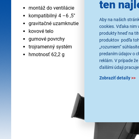
ten najl
montáž do ventilácie
kompatibilný 4 –6 ,5"
Aby na našich strán
gravitačné uzamknutie
cookies. Vďaka nim 
kovové telo
produkty hneď na tit
gumové povrchy
produktov podľa toho
trojramenný systém
„rozumiem“ súhlasíte
predaním údajov o c
hmotnosť 62,2 g
reklám. V prípade že 
ďalšími údaji pracuje
Zobraziť detaily
>>