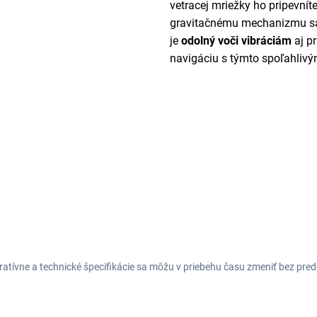
vetracej mriežky ho pripevní
gravitačnému mechanizmu sa 
je
odolný voči vibráciám
aj p
navigáciu s týmto spoľahliv
tratívne a technické špecifikácie sa môžu v priebehu času zmeniť bez p