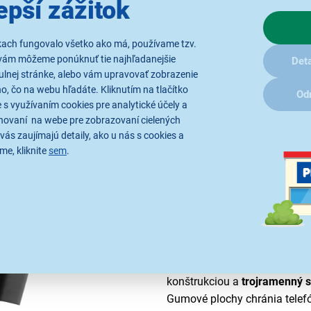
epší zážitok
kach fungovalo všetko ako má, používame tzv.
vám môžeme ponúknuť tie najhľadanejšie
Deta
ulnej stránke, alebo vám upravovať zobrazenie
, čo na webu hľadáte. Kliknutím na tlačítko
Od
 s využívaním cookies pre analytické účely a
hovaní na webe pre zobrazovaní cielených
vás zaujímajú detaily, ako u nás s cookies a
me, kliknite
sem
.
Spoľahlivé držanie
Držiak
mobilného telefónu
Ye
konštrukciou a
trojramenný 
Gumové plochy chránia telefó