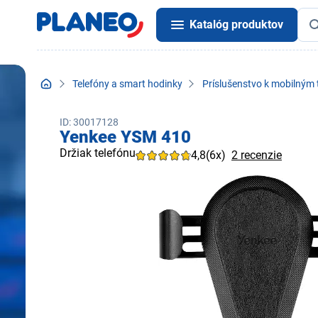
Katalóg produktov
Telefóny a smart hodinky
Príslušenstvo k mobilným
ID: 30017128
Yenkee YSM 410
Držiak telefónu
4,8
(6x)
2 recenzie