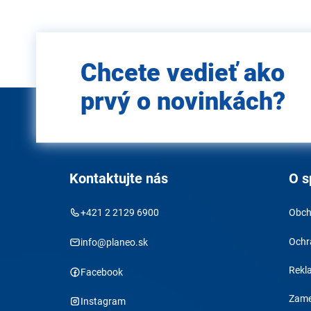
Zadajte
Chcete vedieť ako
e-mail
prvý o novinkách?
Kontaktujte nás
O s
+421 2 2129 6900
Obch
Ochr
info@planeo.sk
Rekl
Facebook
Zame
Instagram