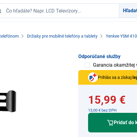
Hľada
 telefónom
Držiaky pre mobilné telefóny a tablety
Yenkee YSM 410
Odporúčané služby
Garancia okamžitej
Prihlás sa a získaj
le
15,99 €
13,00 € bez DPH
Pridať do 