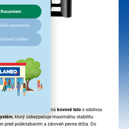
Rozumiem
ilné nastavenie
mietnuť všetko
 počas jazdy
nkee YSM 410BK čierny má
kovové telo
s odolnou
systém
, ktorý zabezpečuje maximálnu stabilitu.
n pred poškriabaním a zároveň pevne držia. Do