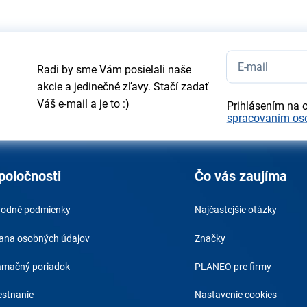
Radi by sme Vám posielali naše
akcie a jedinečné zľavy. Stačí zadať
Váš e-mail a je to :)
Prihlásením na 
spracovaním os
poločnosti
Čo vás zaujíma
odné podmienky
Najčastejšie otázky
ana osobných údajov
Značky
amačný poriadok
PLANEO pre firmy
stnanie
Nastavenie cookies