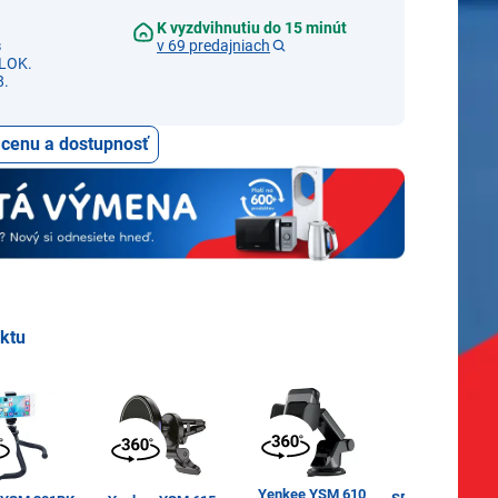
K vyzdvihnutiu do 15 minút
s
v 69 predajniach
LOK.
8.
ť cenu a dostupnosť
uktu
Yenkee YSM 610