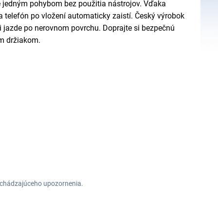
te jedným pohybom bez použitia nástrojov. Vďaka
telefón po vložení automaticky zaistí. Český výrobok
ri jazde po nerovnom povrchu. Doprajte si bezpečnú
ým držiakom.
redchádzajúceho upozornenia.