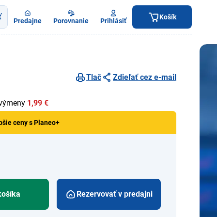
ť
Košík
Predajne
Porovnanie
Prihlásiť
Tlač
Zdieľať cez e-mail
 výmeny
1,99 €
pšie ceny s Planeo+
košíka
Rezervovať v predajni