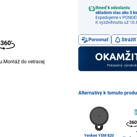
Ihneď k odoslaniu
skladom viac ako 5 k
Expedujeme v PONDE
K vyzdvihnutiu už 10.
Porovnať
Stráži
u.Montáž do vetracej
Alternatívy k tomuto prod
Yenkee YSM 820