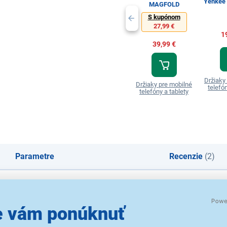
Yenkee
MAGFOLD
S kupónom
27,99 €
1
39,99 €
Držiaky
Držiaky pre mobilné
telefón
telefóny a tablety
Parametre
Recenzie
(2)
 vám ponúknuť
e YSM 410BK