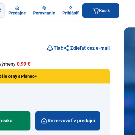
ť
Košík
Predajne
Porovnanie
Prihlásiť
Tlač
Zdieľať cez e-mail
 výmeny
0,99 €
pšie ceny s Planeo+
košíka
Rezervovať v predajni