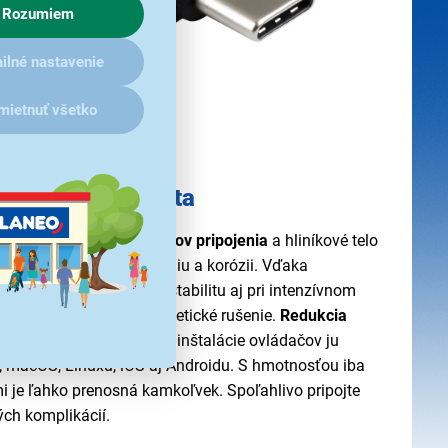
Rozumiem
ilné nastavenie
mietnuť všetko
álna kompatibilita
ržia viac ako 10 000 cyklov pripojenia
a hliníkové telo
i mechanickému poškodeniu a korózii. Vďaka
mu tieneniu poskytuje stabilitu aj pri intenzívnom
e nepríjemné elektromagnetické rušenie.
Redukcia
žime plug and play
- bez inštalácie ovládačov ju
, macOS, Linuxu, iOS aj Androidu. S hmotnosťou iba
 je ľahko prenosná kamkoľvek. Spoľahlivo pripojte
ých komplikácií.