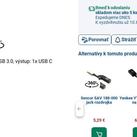
Ihneď k odoslaniu
skladom viac ako 5 k
Expedujeme DNES.
K vyzdvihnutiu už 10.
Porovnať
Stráži
Alternatívy k tomuto prod
SB 3.0, výstup: 1x USB C
Sencor SAV 188-000
Yenkee Y
jack rozdvojka
na
5,29 €
6