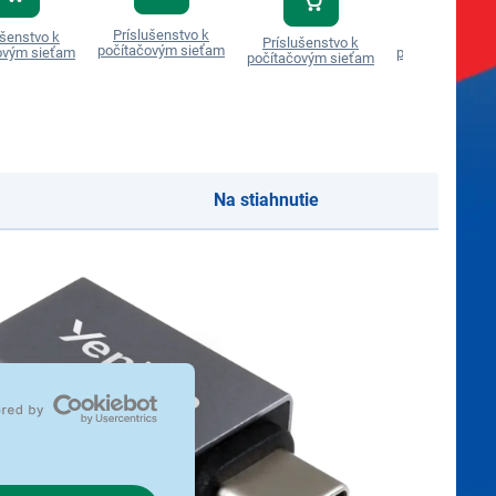
Príslušenstvo k
ušenstvo k
Príslušenstvo
Príslušenstvo k
počítačovým sieťam
ovým sieťam
počítačovým si
počítačovým sieťam
Na stiahnutie