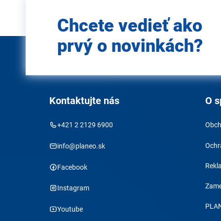
Zadajte
Chcete vedieť ako
e-mail
prvý o novinkách?
Kontaktujte nás
O s
+421 2 2129 6900
Obch
Ochr
info@planeo.sk
Rekl
Facebook
Zame
Instagram
PLAN
Youtube