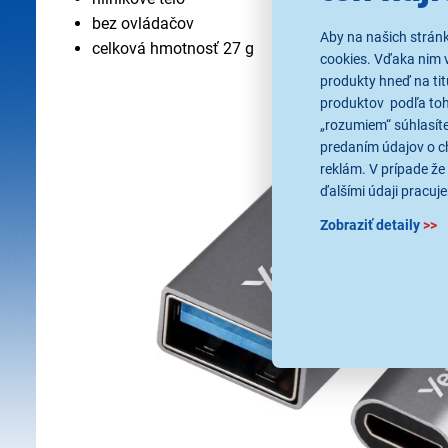
bez ovládačov
Aby na našich strán
celková hmotnosť 27 g
cookies. Vďaka nim 
produkty hneď na tit
produktov podľa toho
„rozumiem“ súhlasíte
predaním údajov o c
reklám. V prípade že 
ďalšími údaji pracuje
Zobraziť detaily
>>