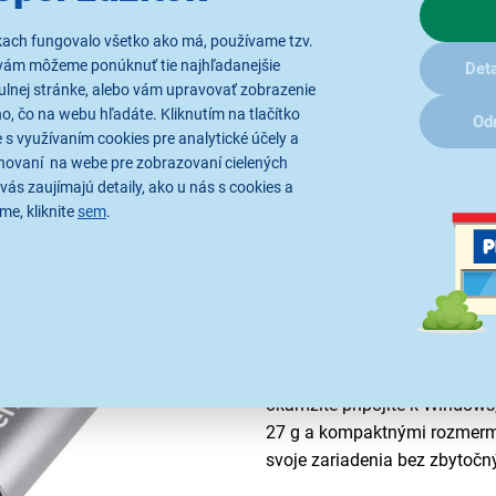
kach fungovalo všetko ako má, používame tzv.
vám môžeme ponúknuť tie najhľadanejšie
Deta
ulnej stránke, alebo vám upravovať zobrazenie
, čo na webu hľadáte. Kliknutím na tlačítko
Od
 s využívaním cookies pre analytické účely a
hovaní na webe pre zobrazovaní cielených
vás zaujímajú detaily, ako u nás s cookies a
me, kliknite
sem
.
Odolnosť a univerz
Konektory tejto redukcie vyd
s anodizáciou ju chráni prot
pasívnemu chladeniu a kovové
používaní a zároveň eliminuj
Yenkee YTC 021 funguje v re
okamžite pripojíte k Windows
27 g a kompaktnými rozmermi
svoje zariadenia bez zbytočn