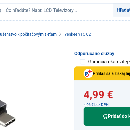
Hľada
lušenstvo k počítačovým sieťam
Yenkee YTC 021
Odporúčané služby
Garancia okamžitej
Prihlás sa a získaj
le
4,99 €
4,06 € bez DPH
Pridať do 