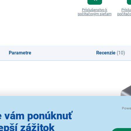
Príslušenstvo k
Prísl
počítačovým sieťam
počítač
Parametre
Recenzie
(10)
 vám ponúknuť
epší zážitok