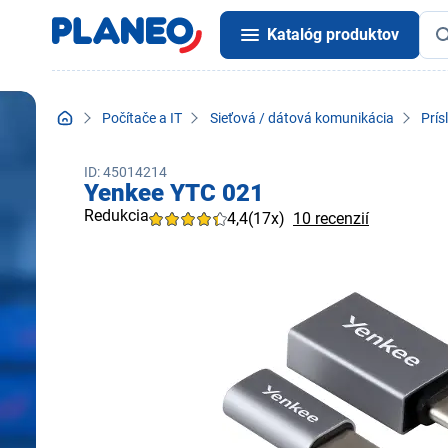
Katalóg produktov
Počítače a IT
Sieťová / dátová komunikácia
Prís
ID: 45014214
Yenkee YTC 021
Redukcia
4,4
(17x)
10 recenzií