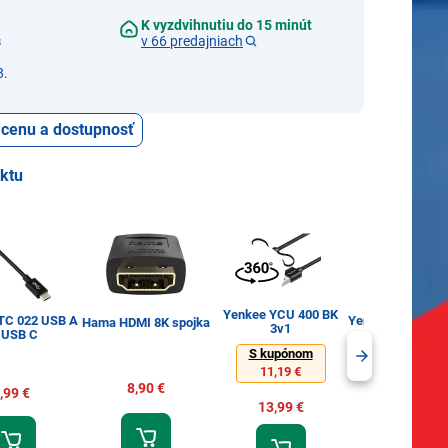
K vyzdvihnutiu do 15 minút
s
v 66 predajniach
8.
ť cenu a dostupnosť
uktu
Yenkee YCU 400 BK
TC 022 USB A
Yenkee YTC 102
Hama HDMI 8K spojka
3v1
 USB C
na 3,5mm ja
S kupónom
11,19 €
8,90 €
,99 €
11,99 €
13,99 €