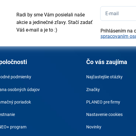
Radi by sme Vám posielali naše
akcie a jedinečné zľavy. Stačí zadať
Váš e-mail a je to :)
Prihlásením na 
spracovaním os
poločnosti
Čo vás zaujíma
odné podmienky
Najčastejšie otázky
ana osobných údajov
Značky
amačný poriadok
PLANEO pre firmy
stnanie
Nastavenie cookies
EO+ program
Novinky