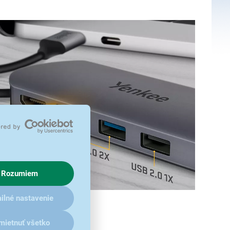
Rozumiem
ilné nastavenie
mietnuť všetko