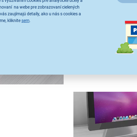
 s využívaním cookies pre analytické účely a
hovaní na webe pre zobrazovaní cielených
vás zaujímajú detaily, ako u nás s cookies a
Špičkový Type C po
me, kliknite
sem
.
Udržuje vaše zariadenie nabit
Power Delivery 3.0, ktprá pod