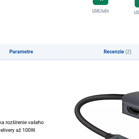
USB huby
US
Parametre
Recenzie
(2)
ka rozšírenie vašeho
elivery až 100W.