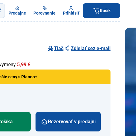
ť
Košík
Predajne
Porovnanie
Prihlásiť
Tlač
Zdieľať cez e-mail
 výmeny
5,99 €
pšie ceny s Planeo+
košíka
Rezervovať v predajni