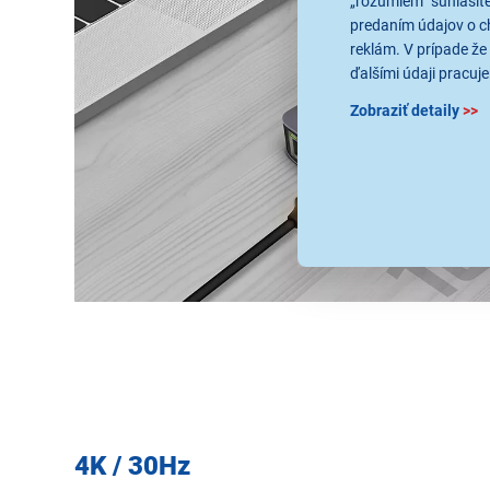
„rozumiem“ súhlasíte
predaním údajov o c
reklám. V prípade že 
ďalšími údaji pracuje
Zobraziť detaily
>>
4K / 30Hz