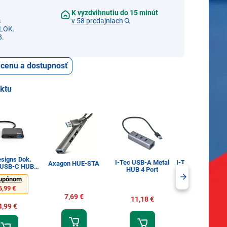
K vyzdvihnutiu do 15 minút
s
v 58 predajniach
LOK.
8.
ť cenu a dostupnosť
uktu
esigns Dok.
I-Tec USB-A Metal
I-Tec HUB 1x USB 3.0 +
Axagon HUE-STA
a USB-C HUB
HUB 4 Port
3x USB 2.0
MI 1X
upónom
6,99 €
7,69 €
11,18 €
9,14 €
4,99 €