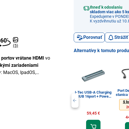
Ihneď k odoslaniu
skladom viac ako 5 k
Expedujeme v PONDE
K vyzdvihnutiu už 10.
Porovnať
Stráži
(5)
Alternatívy k tomuto prod
8 portov vrátane HDMI
vo
tkými zariadeniami
y: MacOS, IpadOS,
Port D
I-Tec USB-A Charging
stanic
HUB 16port + Power
HD
Adapter
S k
2
59,45 €
4