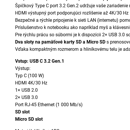
Špičkový Type C port 3.2 Gen.2 udržuje vaše zariadenie 
HDMI výstupný port podporujúci rozlíšenie až 4K/30 Hz 
Bezpečné a rýchle pripojenie k sieti LAN (internetu) p
Príslušenstvo k notebooku ako napríklad myš a klávesni
Pre rýchlu prácu so súbormi je k dispozícii 2× USB 3.0 
Dva sloty na pamäťové karty SD a Micro SD
s prenosov
Vďaka kompaktným rozmerom a hliníkovému telu je adap
Vstup: USB C 3.2 Gen.1
Výstup:
Typ C (100 W)
HDMI 4K/30 Hz
1× USB 2.0
2× USB 3.0
Port RJ-45 Ethernet (1 000 Mb/s)
SD slot
Micro SD slot