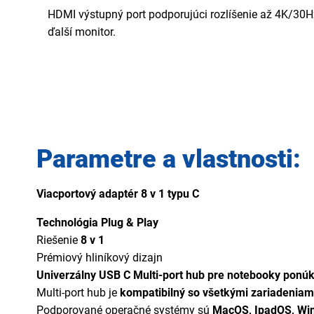
HDMI výstupný port podporujúci rozlíšenie až 4K/30Hz
ďalší monitor.
Parametre a vlastnosti:
Viacportový adaptér 8 v 1 typu C
Technológia Plug & Play
Riešenie
8 v 1
Prémiový hliníkový dizajn
Univerzálny USB C Multi-port hub pre notebooky ponúk
Multi-port hub je
kompatibilný so všetkými zariadenia
Podporované operačné systémy sú
MacOS, IpadOS, Wi