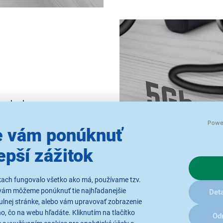
 so skvelou prenosovou
 vám ponúknuť
epší zážitok
kach fungovalo všetko ako má, používame tzv.
vám môžeme ponúknuť tie najhľadanejšie
Deta
ulnej stránke, alebo vám upravovať zobrazenie
, čo na webu hľadáte. Kliknutím na tlačítko
Od