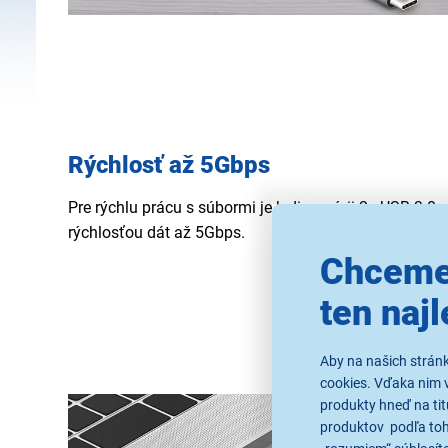
Rýchlosť až 5Gbps
Pre rýchlu prácu s súbormi je k dispozícii 2x USB 3.0
rýchlosťou dát až 5Gbps.
Chceme
ten najl
Aby na našich strán
cookies. Vďaka nim 
produkty hneď na tit
produktov podľa toho