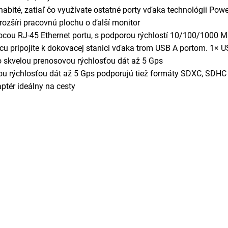
nabité, zatiaľ čo využívate ostatné porty vďaka technológii Powe
rozšíri pracovnú plochu o ďalší monitor
omocou RJ-45 Ethernet portu, s podporou rýchlostí 10/100/1000 
cu pripojíte k dokovacej stanici vďaka trom USB A portom. 1× U
so skvelou prenosovou rýchlosťou dát až 5 Gps
ou rýchlosťou dát až 5 Gps podporujú tiež formáty SDXC, SDH
tér ideálny na cesty