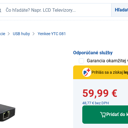
Hľada
cie
USB huby
Yenkee YTC 081
Odporúčané služby
Garancia okamžitej
Prihlás sa a získaj
le
59,99 €
48,77 € bez DPH
Pridať do 