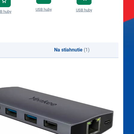
USB huby
USB huby
USB huby
B huby
Na stiahnutie
(1)