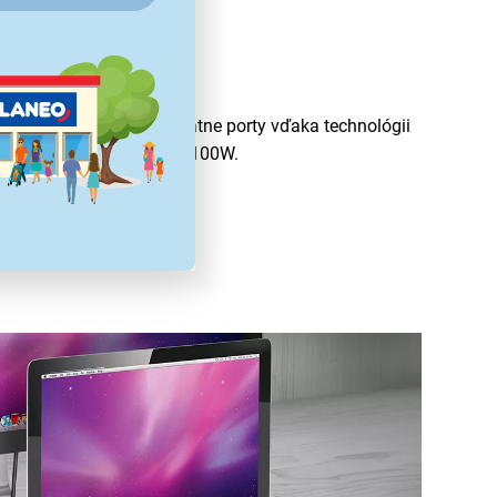
rt 3.2 Gen.2
é zatiaľ čo využívate ostatne porty vďaka technológii
poruje nabíjací výkon až 100W.