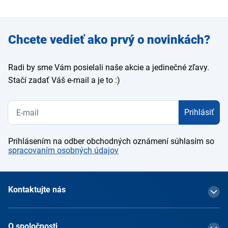
Zadajte
Chcete vedieť ako prvý o novinkách?
e-mail
Radi by sme Vám posielali naše akcie a jedinečné zľavy.
Stačí zadať Váš e-mail a je to :)
Prihlásiť
Prihlásením na odber obchodných oznámení súhlasím so
spracovaním osobných údajov
Kontaktujte nás
O spoločnosti