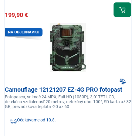
199,90 €
NA OBJEDNÁVKU
Camouflage 12121207 EZ-4G PRO fotopast
Fotopasca, snímač 24 MPX, Full-HD (1080P), 3,0" TFT LCD,
detekčná vzdialenosť 20 metrov, detekčný uhol 100°, SD karta až 32
GB, prevádzková teplota -20 až 60
Očakávame od 10.8.