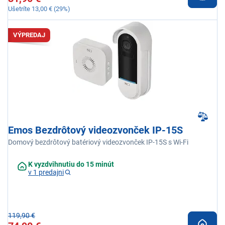
Ušetríte 13,00 € (29%)
VÝPREDAJ
Emos Bezdrôtový videozvonček IP-15S
Domový bezdrôtový batériový videozvonček IP-15S s Wi-Fi
K vyzdvihnutiu do 15 minút
v 1 predajni
119,90 €