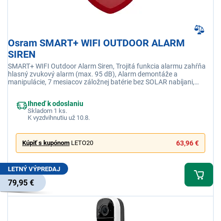
Osram SMART+ WIFI OUTDOOR ALARM
SIREN
SMART+ WIFI Outdoor Alarm Siren, Trojitá funkcia alarmu zahŕňa
hlasný zvukový alarm (max. 95 dB), Alarm demontáže a
manipulácie, 7 mesiacov záložnej batérie bez SOLAR nabíjani,
Offline varovanie v prípade prerušenia pripojenia
Ihneď k odoslaniu
Skladom 1 ks.
K vyzdvihnutiu už 10.8.
Kúpiť s kupónom
LETO20
63,96 €
LETNÝ VÝPREDAJ
79,95 €