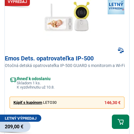
VÝPREDAJ
Emos Dets. opatrovateľka IP-500
Otočná detská opatrovateľka IP-500 GUARD s monitorom a Wi-Fi
Ihneď k odoslaniu
Skladom 1 ks.
K vyzdvihnutiu už 10.8.
Kúpiť s kupónom
LETO30
146,30 €
LETNÝ VÝPREDAJ
209,00 €