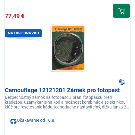
77,49 €
NA OBJEDNÁVKU
Camouflage 12121201 Zámek pro fotopast
Bezpečnostný zámok na fotopascu, bráni fotopascu pred
krádežou, uzamykanie na kód a možnosť kombinácie so skrinkou,
kľúč pre resetovanie kódu, jednoducho nastaviteľný, dĺžka lanka 2
m
Očakávame od 10.8.