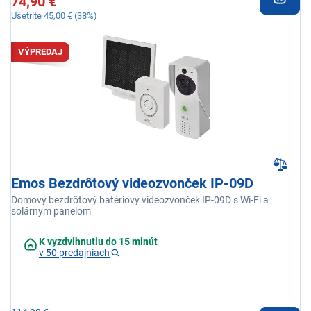
74,90 €
Ušetríte 45,00 € (38%)
VÝPREDAJ
Emos Bezdrôtový videozvonček IP-09D
Domový bezdrôtový batériový videozvonček IP-09D s Wi-Fi a
solárnym panelom
K vyzdvihnutiu do 15 minút
v 50 predajniach