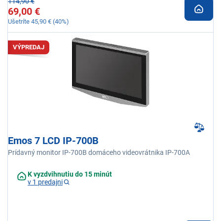
114,90 €
69,00 €
Ušetríte 45,90 € (40%)
VÝPREDAJ
Emos 7 LCD IP-700B
Prídavný monitor IP-700B domáceho videovrátnika IP-700A
K vyzdvihnutiu do 15 minút
v 1 predajni