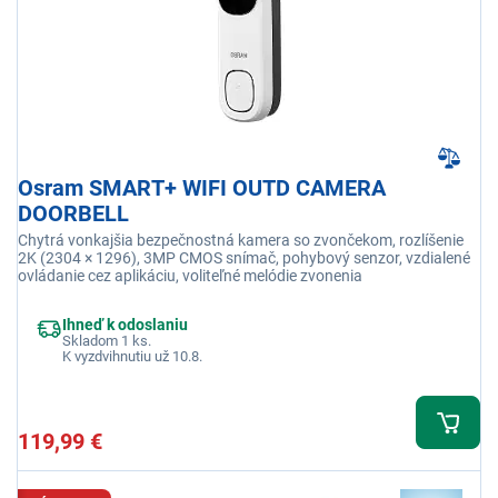
Osram SMART+ WIFI OUTD CAMERA
DOORBELL
Chytrá vonkajšia bezpečnostná kamera so zvončekom, rozlíšenie
2K (2304 × 1296), 3MP CMOS snímač, pohybový senzor, vzdialené
ovládanie cez aplikáciu, voliteľné melódie zvonenia
Ihneď k odoslaniu
Skladom 1 ks.
K vyzdvihnutiu už 10.8.
119,99 €