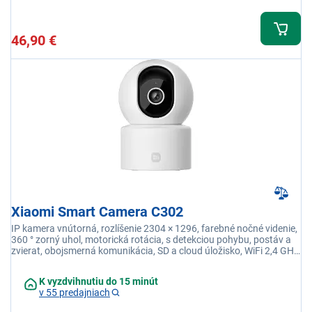
46,90 €
Xiaomi Smart Camera C302
IP kamera vnútorná, rozlíšenie 2304 × 1296, farebné nočné videnie,
360 ° zorný uhol, motorická rotácia, s detekciou pohybu, postáv a
zvierat, obojsmerná komunikácia, SD a cloud úložisko, WiFi 2,4 GHz
a bluetooth
K vyzdvihnutiu do 15 minút
v 55 predajniach