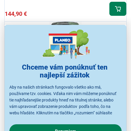
144,90 €
NA OBJEDNÁVKU
Chceme vám ponúknuť ten
najlepší zážitok
Camouflage 12121210 EZ20 fotopast
Aby na našich stránkach fungovalo všetko ako má,
Fotopasca, snímač 20 MPX, 1080 p FullHD, 2,4" LCD displej, dosah
používame tzv. cookies. Vďaka nim vám môžeme ponúknuť
nočného videnia 20 metrov, detekčný uhol 100 °, SD karta až 64 GB,
tie najhľadanejšie produkty hneď na titulnej stránke, alebo
prevádzková teplota -20 až 60
vám upravovať zobrazenie produktov podľa toho, čo na
webu hľadáte. Kliknutím na tlačítko „rozumiem“ súhlasíte
Očakávame od 10.8.
s využívaním cookies pre analytické účely a predaním údajov
o chovaní na webe pre zobrazovaní cielených reklám.