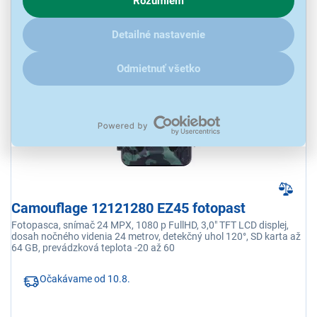
Rozumiem
V prípade že vás zaujímajú detaily, ako u nás s cookies a
ďalšími údaji pracujeme, kliknite
sem
.
154,90 €
Detailné nastavenie
Odmietnuť všetko
NA OBJEDNÁVKU
Camouflage 12121280 EZ45 fotopast
Fotopasca, snímač 24 MPX, 1080 p FullHD, 3,0" TFT LCD displej,
dosah nočného videnia 24 metrov, detekčný uhol 120°, SD karta až
64 GB, prevádzková teplota -20 až 60
Očakávame od 10.8.