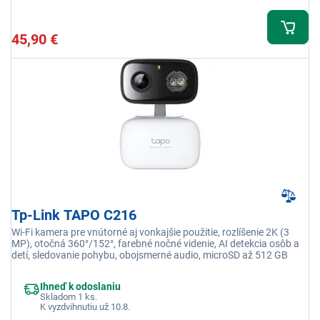
45,90 €
Tp-Link TAPO C216
Wi-Fi kamera pre vnútorné aj vonkajšie použitie, rozlíšenie 2K (3
MP), otočná 360°/152°, farebné nočné videnie, AI detekcia osôb a
detí, sledovanie pohybu, obojsmerné audio, microSD až 512 GB
Ihneď k odoslaniu
Skladom 1 ks.
K vyzdvihnutiu už 10.8.