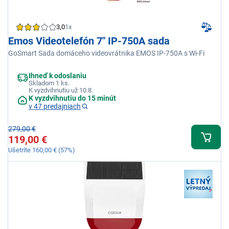
3,0
1x
Emos Videotelefón 7" IP-750A sada
GoSmart Sada domáceho videovrátnika EMOS IP-750A s Wi-Fi
Ihneď k odoslaniu
Skladom 1 ks.
K vyzdvihnutiu už 10.8.
K vyzdvihnutiu do 15 minút
v 47 predajniach
279,00 €
119,00 €
Ušetríte 160,00 € (57%)