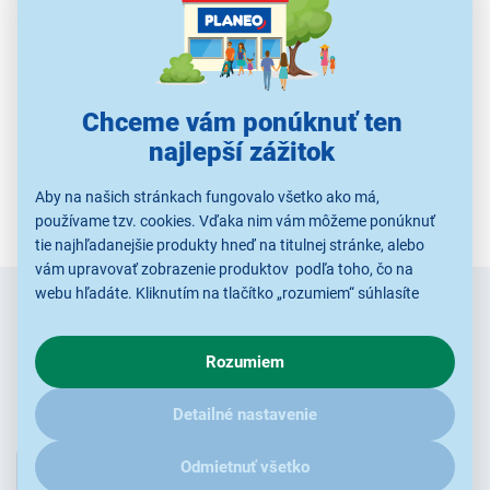
Použité obrázky sú iba ilustratívne a technické špecifikácie sa môžu
v priebehu času zmeniť bez predchádzajúceho upozornenia.
Chceme vám ponúknuť ten
najlepší zážitok
Aby na našich stránkach fungovalo všetko ako má,
používame tzv. cookies. Vďaka nim vám môžeme ponúknuť
tie najhľadanejšie produkty hneď na titulnej stránke, alebo
vám upravovať zobrazenie produktov podľa toho, čo na
webu hľadáte. Kliknutím na tlačítko „rozumiem“ súhlasíte
Zadajte
Chcete vedieť ako prvý o novinkách?
s využívaním cookies pre analytické účely a predaním údajov
e-mail
o chovaní na webe pre zobrazovaní cielených reklám.
Rozumiem
V prípade že vás zaujímajú detaily, ako u nás s cookies a
Radi by sme Vám posielali naše akcie a jedinečné zľavy.
ďalšími údaji pracujeme, kliknite
sem
.
Stačí zadať Váš e-mail a je to :)
Detailné nastavenie
Odmietnuť všetko
Prihlásiť