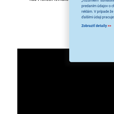
„rozumiem“ súhlasíte
predaním údajov o c
reklám. V prípade že 
ďalšími údaji pracuje
Zobraziť detaily
>>