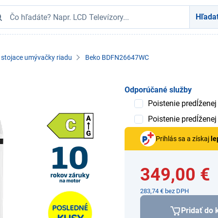
Hľada
 stojace umývačky riadu
Beko BDFN26647WC
Odporúčané služby
Poistenie predĺženej
Poistenie predĺženej
Prihlás sa a získaj
le
349,00 €
283,74 € bez DPH
Pridať do 