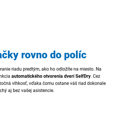
čky rovno do políc
ranie riadu predtým, ako ho odložíte na miesto. Na
nkcia
automatického otvorenia dverí SelfDry
. Cez
ytočná vlhkosť, vďaka čomu ostane váš riad dokonale
chý aj bez vašej asistencie.