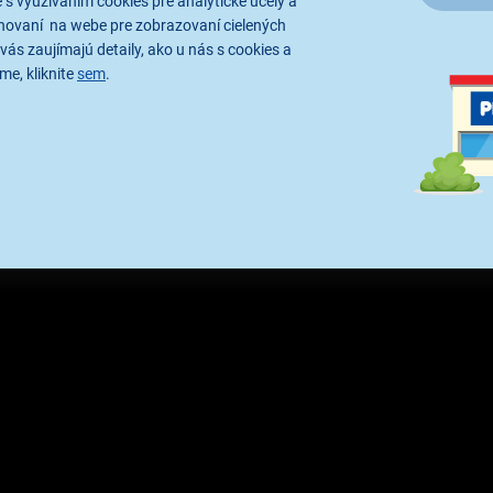
 s využívaním cookies pre analytické účely a
hovaní na webe pre zobrazovaní cielených
vás zaujímajú detaily, ako u nás s cookies a
me, kliknite
sem
.