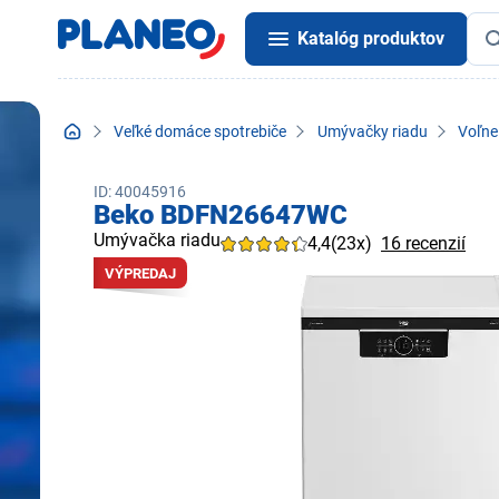
Katalóg produktov
Veľké domáce spotrebiče
Umývačky riadu
Voľne
ID: 40045916
Beko BDFN26647WC
Umývačka riadu
4,4
(23x)
16 recenzií
VÝPREDAJ