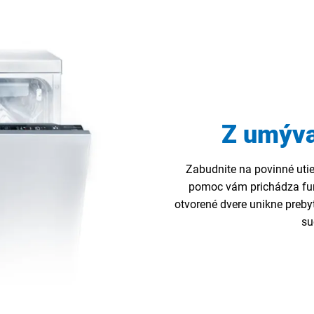
Z umýva
Zabudnite na povinné utie
pomoc vám prichádza fu
otvorené dvere unikne preb
su