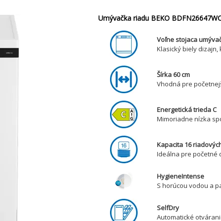
Umývačka riadu BEKO BDFN26647WC
Voľne stojaca umýva
Klasický biely dizajn
Šírka 60 cm
Vhodná pre početnejš
Energetická trieda C
Mimoriadne nízka spot
Kapacita 16 riadovýc
Ideálna pre početné d
HygieneIntense
S horúcou vodou a par
SelfDry
Automatické otváranie