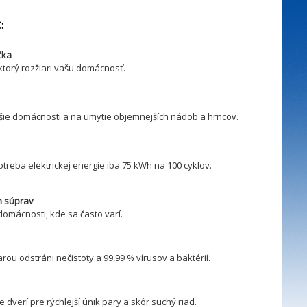
:
čka
, ktorý rozžiari vašu domácnosť.
ie domácnosti a na umytie objemnejších nádob a hrncov.
reba elektrickej energie iba 75 kWh na 100 cyklov.
h súprav
omácnosti, kde sa často varí.
ou odstráni nečistoty a 99,99 % vírusov a baktérií.
 dverí pre rýchlejší únik pary a skôr suchý riad.