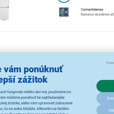
CornerIntense
Rameno dosiahne až 
 vám ponúknuť
epší zážitok
o vedenia
kach fungovalo všetko ako má, používame tzv.
pálenými zvyškami a odolnou
vám môžeme ponúknuť tie najhľadanejšie
Deta
TM
 CornerIntense
a jeho
ulnej stránke, alebo vám upravovať zobrazenie
ých rohov
umývačky a umyje
, čo na webu hľadáte. Kliknutím na tlačítko
Od
estnený uprostred koša.