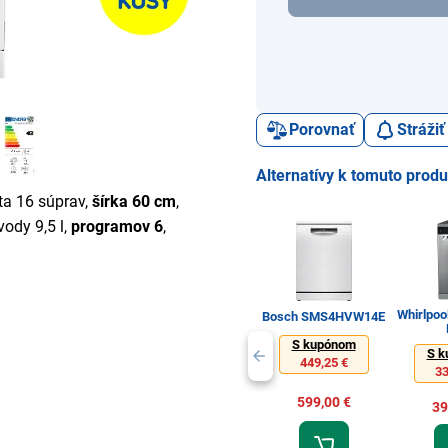
Porovnať
Stráži
Alternatívy k tomuto prod
ita 16 súprav,
šírka 60 cm
,
vody 9,5 l,
programov 6
,
Whirlpo
Bosch SMS4HVW14E
S kupónom
S k
449,25 €
33
599,00 €
39