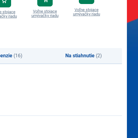
Voľne stojace
Voľne stojace
Voľne stoja
e stojace
umývačky riadu
umývačky riadu
umývačky ria
čky riadu
enzie
(16)
Na stiahnutie
(2)