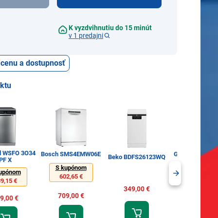
K vyzdvihnutiu do 15 minút
v 1 predajni
ť cenu a dostupnosť
uktu
ol WSFO 3O34
Bosch SMS4EMW06E
Gorenje GS673
Beko BDFS26123WQ
PF X
S kupónom
S kupónom
upónom
602,65 €
539,10 €
9,15 €
349,00 €
709,00 €
599,00 €
9,00 €