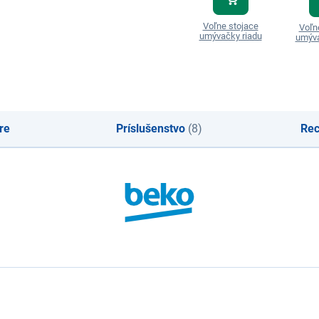
Voľne stojace
Voľn
umývačky riadu
umýva
re
Príslušenstvo
(8)
Rec