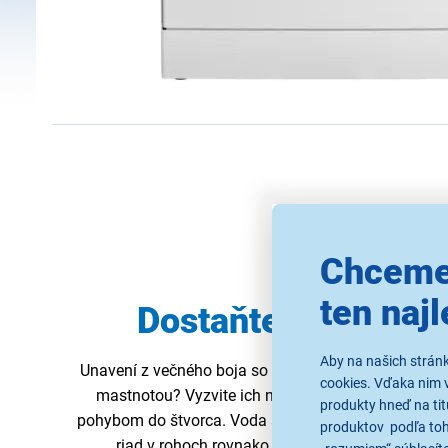
Chceme
ten najl
Dostaňte čistotu d
Aby na našich strán
Unavení z večného boja so zaschnutou špinou, pri
cookies. Vďaka nim 
mastnotou? Vyzvite ich na finálny duel s
ramenom
produkty hneď na tit
pohybom do štvorca. Voda sa tak
dostane do všetk
produktov podľa toho
riad v rohoch rovnako dobre, ako keby bol umi