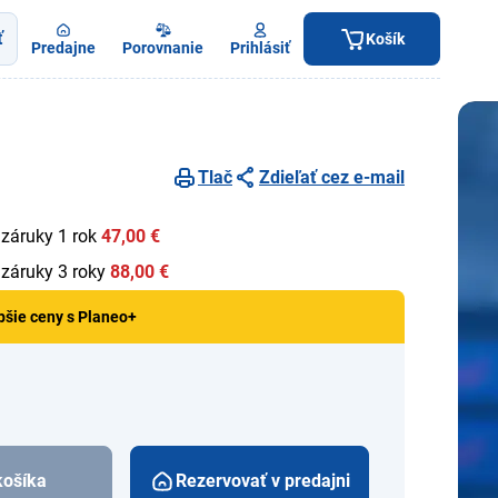
ť
Košík
Predajne
Porovnanie
Prihlásiť
Tlač
Zdieľať cez e-mail
 záruky 1 rok
47,00 €
 záruky 3 roky
88,00 €
pšie ceny s Planeo+
košíka
Rezervovať v predajni