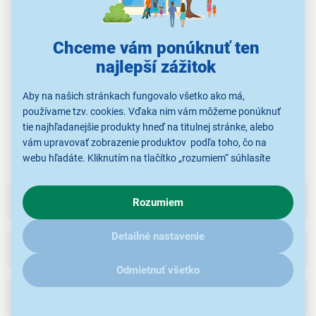
1,00 €
1 489,00 €
339,00 €
Chceme vám ponúknuť ten
najlepší zážitok
Príslušenstvo pre
Aby na našich stránkach fungovalo všetko ako má,
Dotykové smartfóny
Práčky spredu plnené
T
mobilné telefóny
používame tzv. cookies. Vďaka nim vám môžeme ponúknuť
tie najhľadanejšie produkty hneď na titulnej stránke, alebo
vám upravovať zobrazenie produktov podľa toho, čo na
webu hľadáte. Kliknutím na tlačítko „rozumiem“ súhlasíte
s využívaním cookies pre analytické účely a predaním údajov
o chovaní na webe pre zobrazovaní cielených reklám.
Parametre
Rozumiem
V prípade že vás zaujímajú detaily, ako u nás s cookies a
ďalšími údaji pracujeme, kliknite
sem
.
Detailné nastavenie
Príslušenstvo
(35)
Odmietnuť všetko
Recenzie