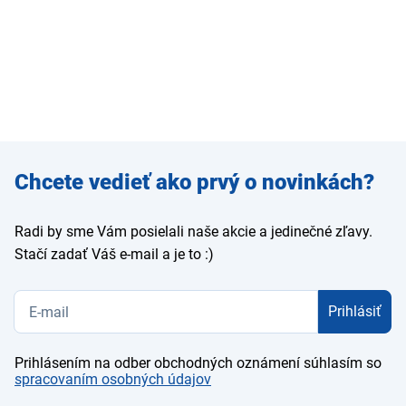
Zadajte
Chcete vedieť ako prvý o novinkách?
e-mail
Radi by sme Vám posielali naše akcie a jedinečné zľavy.
Stačí zadať Váš e-mail a je to :)
Prihlásiť
Prihlásením na odber obchodných oznámení súhlasím so
spracovaním osobných údajov