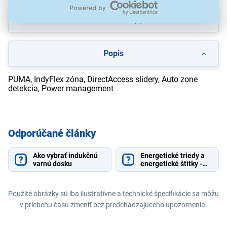
Na stiahnutie
(1)
Popis
PUMA, IndyFlex zóna, DirectAccess slidery, Auto zone
detekcia, Power management
Odporúčané články
Ako vybrať indukčnú
Energetické triedy a
varnú dosku
energetické štítky -
vysvetlenie
Použité obrázky sú iba ilustratívne a technické špecifikácie sa môžu
v priebehu času zmeniť bez predchádzajúceho upozornenia.