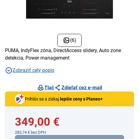
(6)
PUMA, IndyFlex zóna, DirectAccess slidery, Auto zone
detekcia, Power management
Zobraziť celý popis
Tlač
Zdieľať cez e-mail
Prihlás sa a získaj
lepšie ceny s Planeo+
349,00 €
283,74 € bez DPH