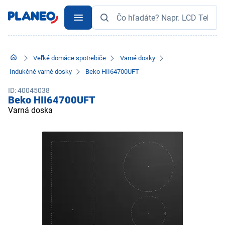
Veľké domáce spotrebiče
Varné dosky
Indukčné varné dosky
Beko HII64700UFT
ID: 40045038
Beko HII64700UFT
Varná doska