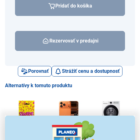
Pridať do košíka
Rezervovať v predajni
Porovnať
Strážiť cenu a dostupnosť
Alternatívy k tomuto produktu
Telekom SIM karta
Apple iPhone 17 Pro
Samsung
SWIPE
Max 256 GB Orange
WW90CGC04DAHLE
Esp