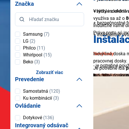
Značka
+ rýchle a efektív
Všetky indukčné 
Značka
využíva sa až o
8
+ bezpečnostné f
Indukčné varné 
Práve preto sú in
Samsung
(7)
+ inteligentné ov
Inštalá
LG
(2)
Philco
(11)
Nevýhody
Indukčná doska m
Whirlpool
(15)
pracovnej dosky.
Beko
(3)
- je potrebné použ
Je potrebné iba
p
Zobraziť viac
Indukčné dosky
n
Prevedenie
trojfázového prú
Indukčné dosky 
Prevedenie
Samostatná
(120)
indukčná doska 
Ku kombinácií
(3)
Indukčné dosky 
Ovládanie
Ovládanie
Dotykové
(136)
Integrovaný odsávač