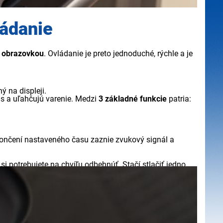
ádanie
 obrazovkou
. Ovládanie je preto jednoduché, rýchle a je
ý na displeji.
s a uľahčujú varenie. Medzi
3 základné funkcie
patria:
končení nastaveného času zaznie zvukový signál a
e si potrebujete na chvíľu odbehnúť. Stačí stlačiť jedno
tenie chodu
varnej dosky.