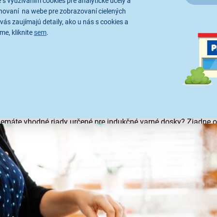
 s využívaním cookies pre analytické účely a
hovaní na webe pre zobrazovaní cielených
vás zaujímajú detaily, ako u nás s cookies a
me, kliknite
sem
.
ny riad pre indukčné dosky
ndukčné varné dosky by mal byť vyrobený zo špeciálneho
fero
de, alebo sa o vhodnosti riadu pre indukčné platne uistite jed
pre indukčné varné dosky
sú panvice a hrnce z materiálov ako
 nemáte vhodné riady určené pre indukčné varné dosky? Žiadne o
klasické platne
.
podložkám môžete, bez starostí, použiť na varenie svoje
obľúb