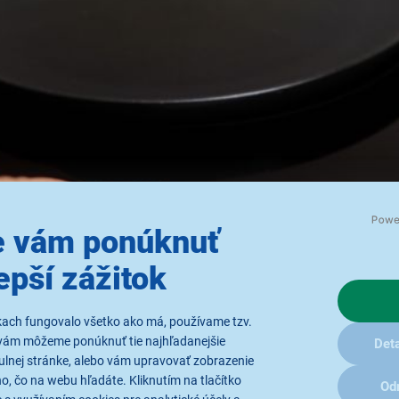
 vám ponúknuť
epší zážitok
kach fungovalo všetko ako má, používame tzv.
vám môžeme ponúknuť tie najhľadanejšie
Deta
ulnej stránke, alebo vám upravovať zobrazenie
, čo na webu hľadáte. Kliknutím na tlačítko
Od