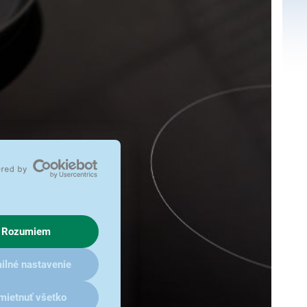
Rozumiem
ilné nastavenie
mietnuť všetko