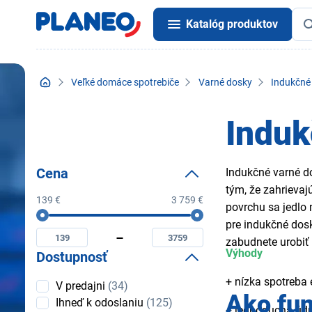
Katalóg produktov
Veľké domáce spotrebiče
Varné dosky
Indukčné
Induk
Cena
Indukčné varné d
tým, že zahrievaj
139 €
3 759 €
povrchu sa jedlo 
Cena
Minimální
Maximální
pre indukčné dos
cena
cena
zabudnete urobiť 
Výhody
Dostupnosť
+ nízka spotreba 
Dostupnosť
V predajni
(34)
Ako fun
Ihneď k odoslaniu
(125)
+ jednoduchá úd