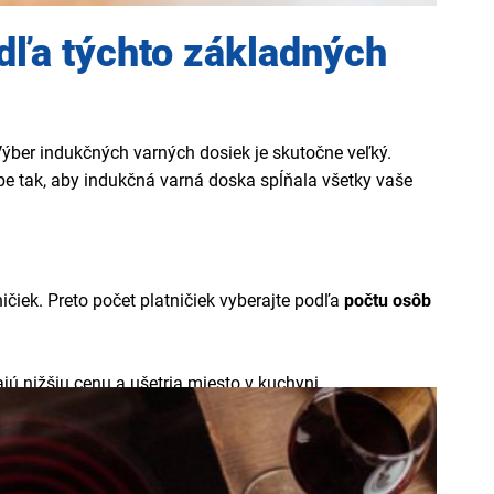
dľa týchto základných
ýber indukčných varných dosiek je skutočne veľký.
úpe tak, aby indukčná varná doska spĺňala všetky vaše
ičiek. Preto počet platničiek vyberajte podľa
počtu osôb
ajú nižšiu cenu a ušetria miesto v kuchyni.
e sa vám hodiť indukčná varná doska aspoň so
4
 nádoba v ktorej budete variť, zohreje rovnomerne.
a umožní vytvoriť miesto aj pre
väčšie hrnce, panvice
či