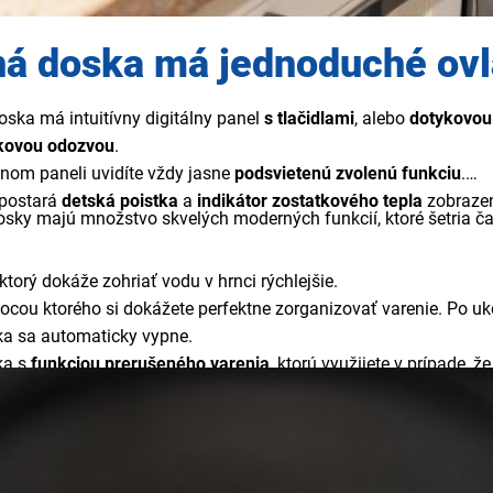
ná doska má jednoduché ovl
ska má intuitívny digitálny panel
s tlačidlami
, alebo
dotykovou
kovou odozvou
.
lnom paneli uvidíte vždy jasne
podsvietenú zvolenú funkciu
.
 postará
detská poistka
a
indikátor zostatkového tepla
zobrazen
osky majú množstvo skvelých moderných funkcií, ktoré šetria ča
 ktorý dokáže zohriať vodu v hrnci rýchlejšie.
ocou ktorého si dokážete perfektne zorganizovať varenie. Po u
a sa automaticky vypne.
ka s
funkciou prerušeného varenia
, ktorú využijete v prípade, ž
inou je označené ako
Stop & Go
, pre
prerušenie
a
opätovné
spus