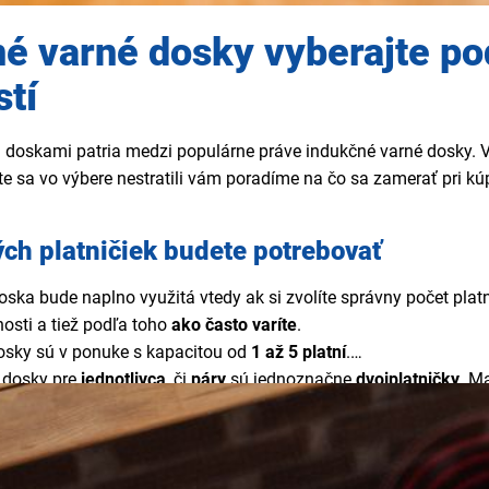
é varné dosky vyberajte po
stí
i doskami patria medzi populárne práve indukčné varné dosky. V
te sa vo výbere nestratili vám poradíme na čo sa zamerať pri k
ých platničiek budete potrebovať
ska bude naplno využitá vtedy ak si zvolíte správny počet platn
osti a tiež podľa toho
ako často varíte
.
osky sú v ponuke s kapacitou od
1 až 5 platní
.
 dosky pre
jednotlivca
, či
páry
sú jednoznačne
dvojplatničky
. M
e
viac jedál naraz
, alebo ste minimálne
štvorčlenná rodina
, bud
 vyznačujú skvelou flexibilitou. Už nemusíte myslieť na to či sa
kčná doska
sa prispôsobí veľkosti hrnca tak, že spojí
varné zóny