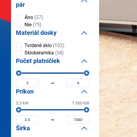
pár
Integrovaný
Áno
(27)
odsávač
Nie
(75)
pár
Materiál dosky
Materiál
Tvrdené sklo
(102)
dosky
Sklokeramika
(34)
Počet platničiek
Počet
Minimální
Maximální
platničiek
počet
počet
platničiek
platničiek
Príkon
3,5 kW
7 360 kW
Príkon
Minimální
Maximální
príkon
príkon
Šírka