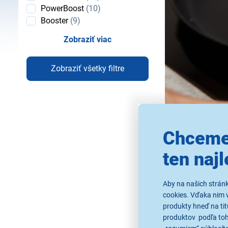
PowerBoost
(10)
Booster
(9)
Zobraziť viac
Zobraziť všetky filtre
Chceme
ten najl
Aby na našich strán
cookies. Vďaka nim 
produkty hneď na tit
produktov podľa toho