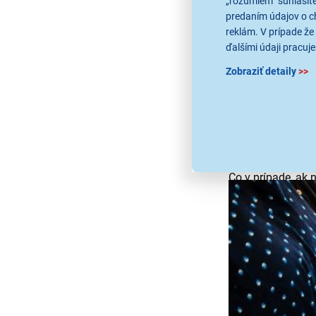
„rozumiem“ súhlasíte
predaním údajov o c
reklám. V prípade že 
ďalšími údaji pracuje
Zobraziť detaily
>>
Špeciál
Riad
vhodný pre i
„Induction“
na ria
Obzvlášť
vhodné 
Čo v prípade, ak
ktoré
slúžia ako 
Vďaka indukčným 