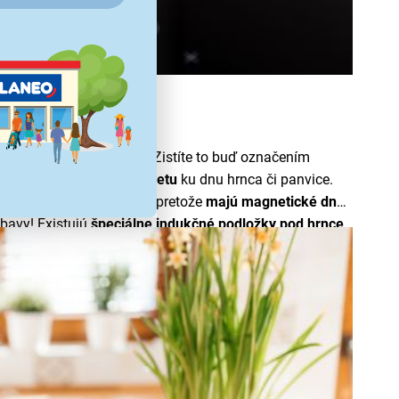
magnetického
materiálu. Zistíte to buď označením
noduchým
priložením magnetu
ku dnu hrnca či panvice.
 je
smalt, nerez a železo
, pretože
majú magnetické dno.
bavy! Existujú
špeciálne indukčné podložky pod hrnce,
ené riady
.