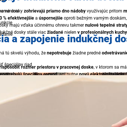
ne varenie
varné dosky
zohrievajú priamo dno nádoby
využívajúc pritom
m
0 % efektívnejšie
a
úspornejšie
oproti bežným varným doskám, kt
unkcie
dosky majú vďaka účinnému ohrevu takmer
nulové tepelné strat
dukčné dosky stále viac
žiadané
nielen
v profesionálnych kuch
ládanie
cia a zapojenie indukčnej d
á tú skvelú výhodu, že
nepotrebuje
žiadne predné
odvetrávani
iť špeciálny riad
rispôsobiť rozmer priestoru v pracovnej doske
, v ktorom sa m
epotrebujú špeciálny rozvod
, ani nutne
novú elektroinštaláciu
.
du
,
v bytoch
možno pripojiť indukčnú dosku na bežných
230 V.
majú zvyčajne
výkon od 3000 – 9000 W (Wattov).
Tento údaj je
obsahuje.
Efektívne a rýchlo
bude pracovať indukčná doska pri
s menším výkonom
do 6000 W
sú síce
lacnejšie
,
ale pomalšie
.