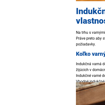
Indukčn
vlastno
Na trhu s varným
Práve preto aby s
požiadavky.
Koľko varn
Indukčná varná do
žijúcich v domácn
Indukčné varné d
Vhodné indukčné
Pokiaľ však varít
platničkami
.
Indukčné dosky sa
Celoplošná indu