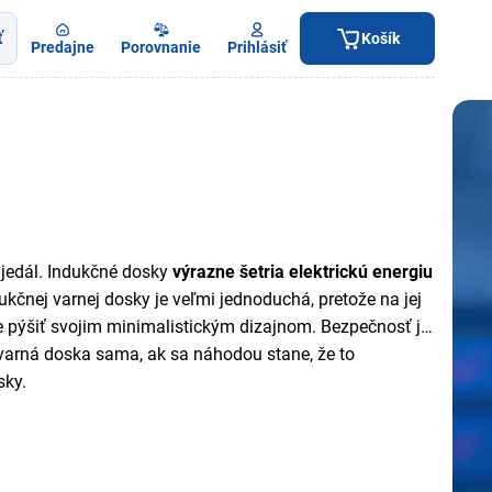
ť
Košík
Predajne
Porovnanie
Prihlásiť
 jedál. Indukčné dosky
výrazne šetria elektrickú energiu
kčnej varnej dosky je veľmi jednoduchá, pretože na jej
že pýšiť svojim minimalistickým dizajnom. Bezpečnosť je
varná doska sama, ak sa náhodou stane, že to
sky.