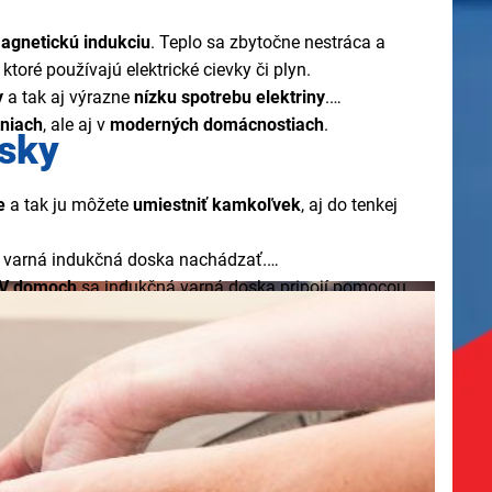
agnetickú indukciu
. Teplo sa zbytočne nestráca a
oré používajú elektrické cievky či plyn.
y
a tak aj výrazne
nízku spotrebu elektriny
.
yniach
, ale aj v
moderných domácnostiach
.
osky
e
a tak ju môžete
umiestniť kamkoľvek
, aj do tenkej
á varná indukčná doska nachádzať.
V domoch
sa indukčná varná doska pripojí pomocou
spoločným ukazovateľom všetkých varných zón
, ktoré
 výkone minimálne
od 6000 W
.