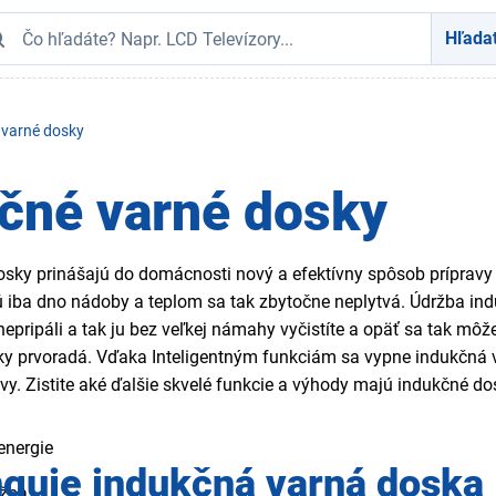
Hľada
 varné dosky
čné varné dosky
osky prinášajú do domácnosti nový a efektívny spôsob prípravy
ú iba dno nádoby a teplom sa tak zbytočne neplytvá. Údržba indu
nepripáli a tak ju bez veľkej námahy vyčistíte a opäť sa tak mô
ky prvoradá. Vďaka Inteligentným funkciám sa vypne indukčná 
vy. Zistite aké ďalšie skvelé funkcie a výhody majú indukčné do
energie
guje indukčná varná doska
ržba