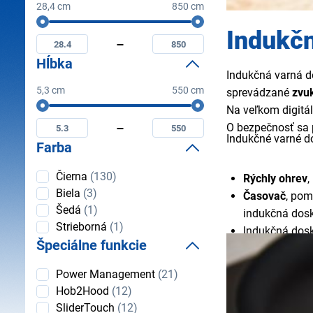
28,4 cm
850 cm
Šírka
Minimální
Maximální
Indukč
šírka
šírka
Hĺbka
Indukčná varná do
5,3 cm
550 cm
sprevádzané
zvu
Hĺbka
Na veľkom digitá
Minimální
Maximální
hĺbka
hĺbka
O bezpečnosť sa
Indukčné varné d
Farba
Farba
Čierna
(130)
Rýchly ohrev
,
Biela
(3)
Časovač
, pom
Šedá
(1)
indukčná dosk
Strieborná
(1)
Indukčná dos
Špeciálne funkcie
tlačidlo, väčš
Špeciálne
Power Management
(21)
funkcie
Hob2Hood
(12)
SliderTouch
(12)