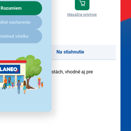
Rozumiem
ymetre
Oxymetre
Masážne prístroje
Tlakomery
ilné nastavenie
mietnuť všetko
Na stiahnutie
re použitie doma i na cestách, vhodné aj pre
redchádzajúceho upozornenia.