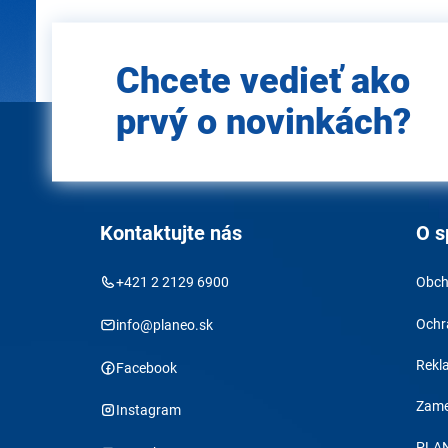
Zadajte
Chcete vedieť ako
e-mail
prvý o novinkách?
Kontaktujte nás
O s
+421 2 2129 6900
Obch
Ochr
info@planeo.sk
Rekl
Facebook
Zame
Instagram
PLAN