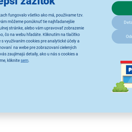
epší zážitok
Oxymetre
Ox
kach fungovalo všetko ako má, používame tzv.
vám môžeme ponúknuť tie najhľadanejšie
Deta
ulnej stránke, alebo vám upravovať zobrazenie
, čo na webu hľadáte. Kliknutím na tlačítko
Od
 s využívaním cookies pre analytické účely a
hovaní na webe pre zobrazovaní cielených
Parametre
Recenzie
vás zaujímajú detaily, ako u nás s cookies a
me, kliknite
sem
.
 krvi kyslíkom a pulz. Automatické otáčanie displeja. Vhodné p
tratívne a technické špecifikácie sa môžu v priebehu času zmeniť bez p