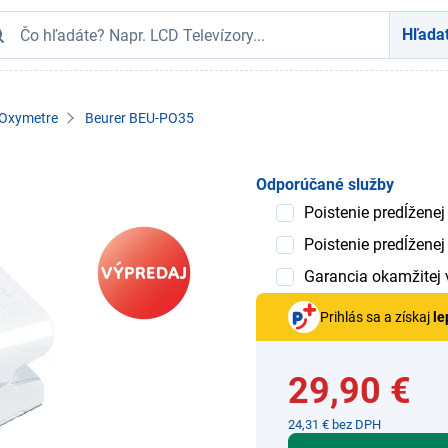
Hľada
Oxymetre
Beurer BEU-PO35
Odporúčané služby
Poistenie predĺženej
Poistenie predĺženej
Garancia okamžitej
Prihlás sa a získaj
le
29,90 €
24,31 € bez DPH