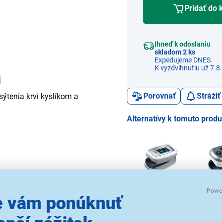
Pridať do 
Ihneď k odoslaniu
skladom 2 ks
Expedujeme DNES.
K vyzdvihnutiu už 7.8.
Porovnať
Stráži
ýtenia krvi kyslíkom a
Alternatívy k tomuto prod
Beurer BEU-PO30
Beure
 vám ponúknuť
26,99 €
3