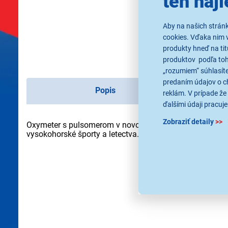
ten najl
Aby na našich strán
cookies. Vďaka nim 
produkty hneď na tit
produktov podľa toho
„rozumiem“ súhlasíte
predaním údajov o c
Popis
reklám. V prípade že 
ďalšími údaji pracuje
Zobraziť detaily
>>
Oxymeter s pulsomerom v novom dizajne. Meria nasýtenia
vysokohorské športy a letectva. 2xAAA.
Použité obrázky sú iba ilus