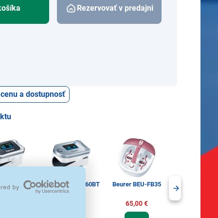
košíka
Rezervovať v predajni
ť cenu a dostupnosť
uktu
r BEU-PO45
Beurer BEU-PO60BT
Beurer BEU-FB35
Beurer BEU-B
9,99 €
59,90 €
65,00 €
22,90 €