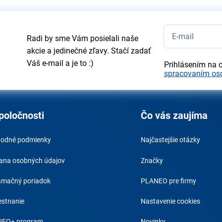
Radi by sme Vám posielali naše
akcie a jedinečné zľavy. Stačí zadať
Váš e-mail a je to :)
Prihlásením na 
spracovaním os
poločnosti
Čo vás zaujíma
odné podmienky
Najčastejšie otázky
ana osobných údajov
Značky
amačný poriadok
PLANEO pre firmy
stnanie
Nastavenie cookies
EO+ program
Novinky