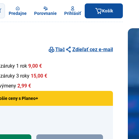
ť
Košík
Predajne
Porovnanie
Prihlásiť
Tlač
Zdieľať cez e-mail
 záruky 1 rok
9,00 €
 záruky 3 roky
15,00 €
 výmeny
2,99 €
pšie ceny s Planeo+