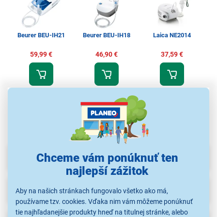
Beurer BEU-IH21
Beurer BEU-IH18
Laica NE2014
59,99 €
46,90 €
37,59 €
Inhalátory
Inhalátory
Inhalátory
Parametre
Chceme vám ponúknuť ten
najlepší zážitok
Recenzie
Aby na našich stránkach fungovalo všetko ako má,
používame tzv. cookies. Vďaka nim vám môžeme ponúknuť
tie najhľadanejšie produkty hneď na titulnej stránke, alebo