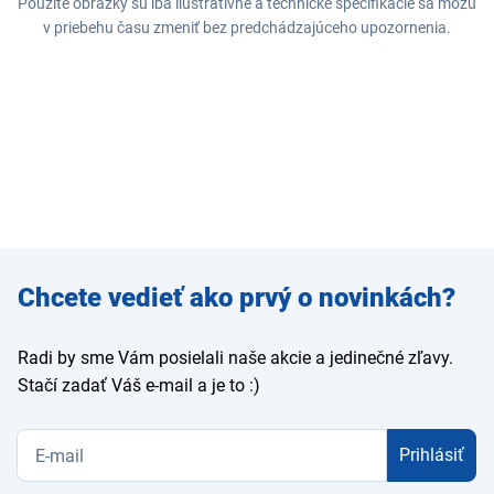
Použité obrázky sú iba ilustratívne a technické špecifikácie sa môžu
v priebehu času zmeniť bez predchádzajúceho upozornenia.
Zadajte
Chcete vedieť ako prvý o novinkách?
e-mail
Radi by sme Vám posielali naše akcie a jedinečné zľavy.
Stačí zadať Váš e-mail a je to :)
Prihlásiť