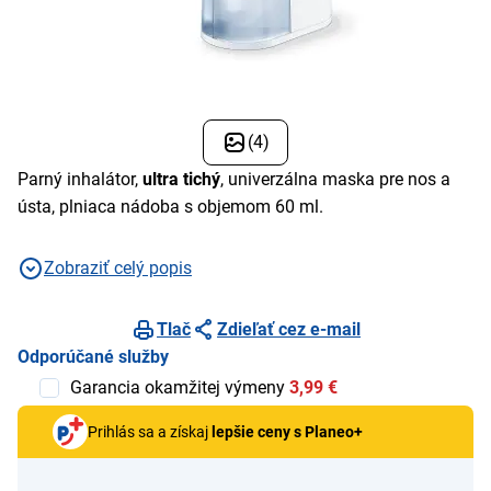
(4)
Parný inhalátor,
ultra tichý
, univerzálna maska pre nos a
ústa, plniaca nádoba s objemom 60 ml.
Zobraziť celý popis
Tlač
Zdieľať cez e-mail
Odporúčané služby
Garancia okamžitej výmeny
3,99 €
Prihlás sa a získaj
lepšie ceny s Planeo+