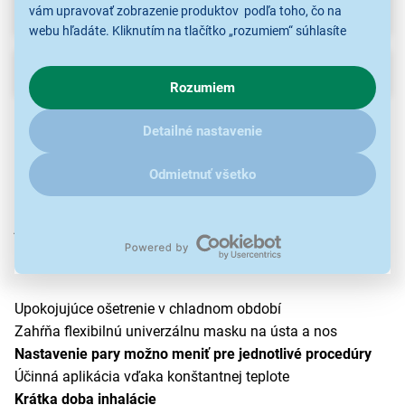
Na stiahnutie
vám upravovať zobrazenie produktov podľa toho, čo na
webu hľadáte. Kliknutím na tlačítko „rozumiem“ súhlasíte
s využívaním cookies pre analytické účely a predaním údajov
Popis
o chovaní na webe pre zobrazovaní cielených reklám.
Rozumiem
V prípade že vás zaujímajú detaily, ako u nás s cookies a
ďalšími údaji pracujeme, kliknite
sem
.
Parný inhalátor
Detailné nastavenie
Veľmi tiché inhalačné zariadenie Beurer SI40 zaujme
Odmietnuť všetko
svojou účinnou aplikáciou. Kvapaliny, ako sú soľné roztoky
či éterické oleje, môžete pomocou parného inhalátora
jednoducho aplikovať a nachladnutie nemá šancu! Prežite
chladné obdobie s Beurerom!
Upokojujúce ošetrenie v chladnom období
Zahŕňa flexibilnú univerzálnu masku na ústa a nos
Nastavenie pary možno meniť pre jednotlivé procedúry
Účinná aplikácia vďaka konštantnej teplote
Krátka doba inhalácie