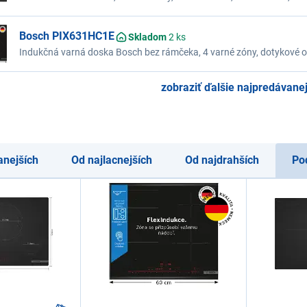
Automatic, tlačidlo Obľúbené, Home Connect, detská poistka, vypnut
Bosch PIX631HC1E
Skladom
2 ks
Indukčná varná doska Bosch bez rámčeka, 4 varné zóny, dotykové ov
FlexInduction, PerfectFry Plus, varné zóny Easy Flex, Smart Hood A
časovač, detská poistka
zobraziť ďalšie najpredávanej
anejších
Od najlacnejších
Od najdrahších
Po