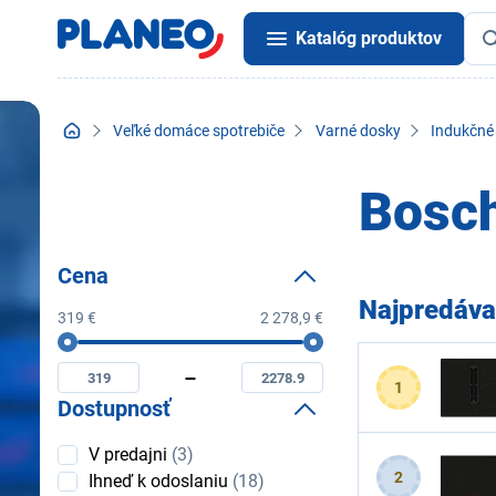
Katalóg produktov
Veľké domáce spotrebiče
Varné dosky
Indukčné
Bosch
Cena
Najpredáva
319 €
2 278,9 €
Cena
Minimální
Maximální
cena
cena
1
Dostupnosť
Dostupnosť
V predajni
(3)
2
Ihneď k odoslaniu
(18)