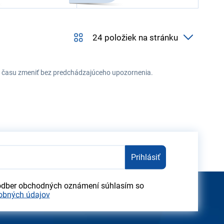
ehu času zmeniť bez predchádzajúceho upozornenia.
Prihlásiť
odber obchodných oznámení súhlasím so
obných údajov