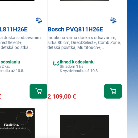
XL811H26E
Bosch PVQ811H26E
á doska s odsávaním,
Indukčná varná doska s odsávaním,
irectSelect+,
šírka 80 cm, DirectSelect+, CombiZone,
 detská poistka,
detská poistka, Multitouch+,
 PowerBoost, Home
PowerBoost, Home Connect, funkcia
kcia AutoOn
AutoOn
 odoslaniu
Ihneď k odoslaniu
 2 ks.
Skladom 1 ks.
hnutiu už 10.8.
K vyzdvihnutiu už 10.8.
€
2 109,00 €