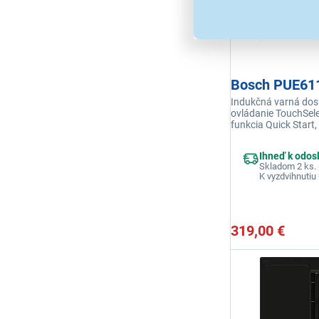
Bosch PUE61
Indukčná varná dosk
ovládanie TouchSel
funkcia Quick Start, 
detská poistka, vyp
nečinnosti
Ihneď k odos
Skladom 2 ks.
K vyzdvihnutiu 
319,00 €