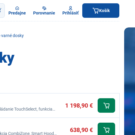
ť
Košík
Predajne
Porovnanie
Prihlásiť
 varné dosky
sky
1 198,90 €
ádanie TouchSelect, funkcia
ckStart, časovač, detská poistka
638,90 €
unkcia CombiZone, Smart Hood