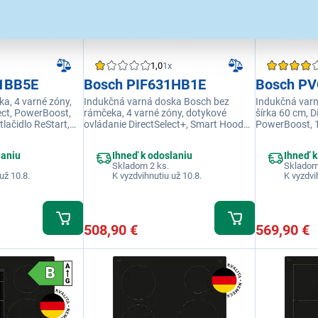
1,0
1x
1BB5E
Bosch PIF631HB1E
Bosch P
a, 4 varné zóny,
Indukčná varná doska Bosch bez
Indukčná varn
ect, PowerBoost,
rámčeka, 4 varné zóny, dotykové
šírka 60 cm, D
tlačidlo ReStart,
ovládanie DirectSelect+, Smart Hood
PowerBoost, 
nutie doby
Automatic, PowerBoost, QuickStart,
Home Connect,
časovač, tlačidlo Obľúbené, detská
laniu
Ihneď k odoslaniu
Ihneď k
poistka
Skladom 2 ks.
Skladom
už 10.8.
K vyzdvihnutiu už 10.8.
K vyzdvi
508,90 €
569,90 €