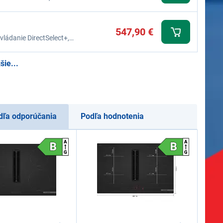
ie doby nečinnosti
547,90 €
ládanie DirectSelect+,
utomatic, PowerBoost, QuickStart,
šie...
dľa odporúčania
Podľa hodnotenia