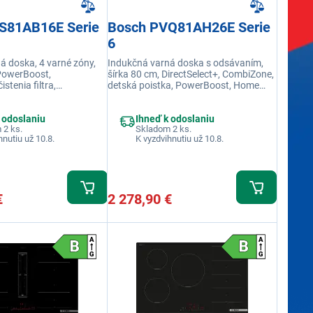
S81AB16E Serie
Bosch PVQ81AH26E Serie
6
á doska, 4 varné zóny,
Indukčná varná doska s odsávaním,
PowerBoost,
šírka 80 cm, DirectSelect+, CombiZone,
stenia filtra,
detská poistka, PowerBoost, Home
tt Design, integrovaný
Connect, funkcia AutoOn, časovač,
QuickStart
 odoslaniu
Ihneď k odoslaniu
 2 ks.
Skladom 2 ks.
hnutiu už 10.8.
K vyzdvihnutiu už 10.8.
€
2 278,90 €