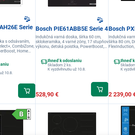
AH26E Serie
Bosch PIE61ABB5E Serie 4
Bosch P
Indukčná varná doska, šírka 60 cm,
Indukčná varn
ka s odsávaním,
sklokeramika, 4 varné zóny, 17 stupňov
šírka 80 cm, D
Select+, CombiZone,
výkonu, detská poistka, PowerBoost,
FlexInduction,
werBoost, Home
QuickStart
Multitouch+,
utoOn, časovač,
Connect, fun
Ihneď k odoslaniu
Ihneď k
laniu
Skladom 2 ks.
Skladom
K vyzdvihnutiu už 10.8.
K vyzdvi
už 10.8.
528,90 €
2 239,00 