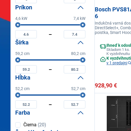
platničiek
platničiek
Príkon
Bosch PVS81
6
4,6 kW
7,4 kW
Indukčná varná dosk
Príkon
Minimální
Maximální
DirectSelect+, Comb
príkon
príkon
poistka, Smart Hoo
PowerBoost, Home
Šírka
Ihneď k odos
Skladom 1 ks.
59,2 cm
80,2 cm
K vyzdvihnutiu 
K vyzdvihnut
Šírka
Minimální
Maximální
v 1 predajni
šírka
šírka
Hĺbka
928,90 €
52,2 cm
52,7 cm
Hĺbka
Minimální
Maximální
hĺbka
hĺbka
Farba
Farba
Čierna
(20)