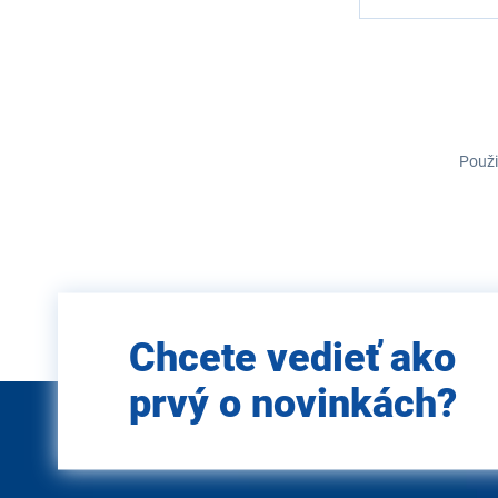
Použi
Zadajte
Chcete vedieť ako
e-mail
prvý o novinkách?