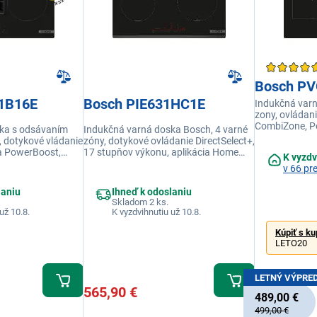
Bosch P
1B16E
Bosch PIE631HC1E
Indukčná var
zony, ovládani
CombiZone, Po
ka s odsávaním
Indukčná varná doska Bosch, 4 varné
ReStart, 17 s
, dotykové vládanie
zóny, dotykové ovládanie DirectSelect+,
ia PowerBoost,
17 stupňov výkonu, aplikácia Home
K vyzdv
Connect, funkcia PowerBoost, senzor
v 66 pr
cie ReStart a QuickStart,
PerfectFry Plus, funkcie ReStart a
stka
QuickStart, Smart Hood Automatic
laniu
Ihneď k odoslaniu
Skladom 2 ks.
už 10.8.
K vyzdvihnutiu už 10.8.
Kúpiť s k
LETO20
LETNÝ VÝPRE
565,90 €
489,00 €
499,00 €