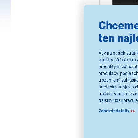
Chceme
ten najl
Bosch PVQ73
Indukčná varná dos
šírka 70 cm, Direct
Aby na našich strán
detská poistka, Mul
PowerBoost, Home C
cookies. Vďaka nim 
AutoOn
produkty hneď na tit
Ihneď k odos
Skladom 1 ks.
produktov podľa toho
K vyzdvihnutiu 
„rozumiem“ súhlasíte
predaním údajov o c
reklám. V prípade že 
1 938,90 €
ďalšími údaji pracuje
Zobraziť detaily
>>