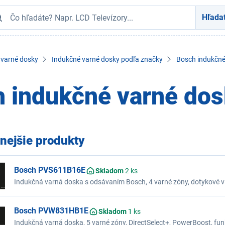
Hľada
 varné dosky
Indukčné varné dosky podľa značky
Bosch indukčné
 indukčné varné do
nejšie produkty
Bosch PVS611B16E
Skladom
2 ks
Indukčná varná doska s odsávaním Bosch, 4 varné zóny, dotykové vl
PowerBoost, spojenie varných zón CombiZone, funkcie ReStart a Qui
Bosch PVW831HB1E
Skladom
1 ks
Indukčná varná doska, 5 varné zóny, DirectSelect+, PowerBoost, f