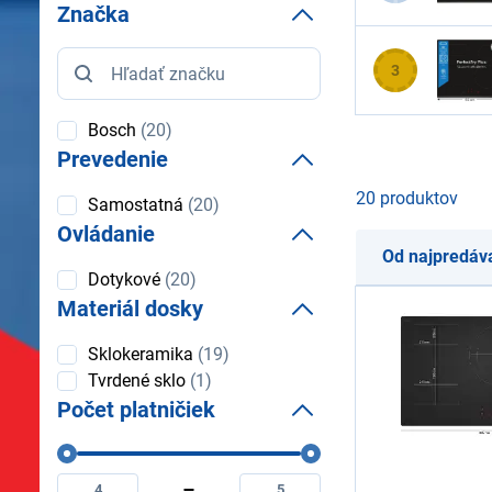
Značka
Značka
3
Bosch
(20)
Prevedenie
20 produktov
Prevedenie
Samostatná
(20)
Ovládanie
Od najpredáv
Ovládanie
Dotykové
(20)
Materiál dosky
Materiál
Sklokeramika
(19)
dosky
Tvrdené sklo
(1)
Počet platničiek
Počet
Minimální
Maximální
platničiek
počet
počet