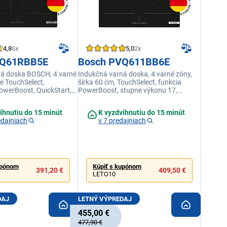
4,8
6x
5,0
2x
VQ61RBB5E
Bosch PVQ611BB6E
ná doska BOSCH, 4 varné
Indukčná varná doska, 4 varné zóny,
e TouchSelect,
šírka 60 cm, TouchSelect, funkcia
werBoost, QuickStart,
PowerBoost, stupne výkonu 17,
tupňov výkonu
CombiZone, QuickStar, ReStart
ihnutiu do 15 minút
K vyzdvihnutiu do 15 minút
edajniach
v 7 predajniach
upónom
Kúpiť s kupónom
391,20 €
409,50 €
LETO10
DAJ
LETNÝ VÝPREDAJ
455,00 €
477,90 €