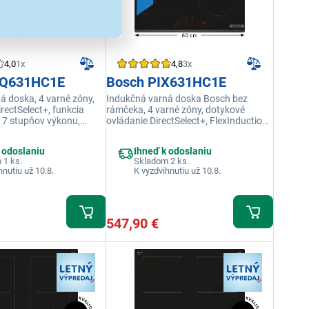
4,0
1x
4,8
3x
VQ631HC1E
Bosch PIX631HC1E
á doska, 4 varné zóny,
Indukčná varná doska Bosch bez
irectSelect+, funkcia
rámčeka, 4 varné zóny, dotykové
17 stupňov výkonu,
ovládanie DirectSelect+, FlexInduction,
 čierna farba
PerfectFry Plus, varné zóny Easy Flex,
Smart Hood Automatic, PowerBoost,
 odoslaniu
Ihneď k odoslaniu
QuickStart, časovač, detská poistka
 1 ks.
Skladom 2 ks.
hnutiu už 10.8.
K vyzdvihnutiu už 10.8.
547,90 €