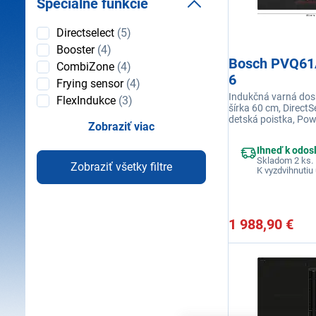
Špeciálne funkcie
Špeciálne
Directselect
(5)
funkcie
Booster
(4)
Bosch PVQ61
CombiZone
(4)
6
Frying sensor
(4)
Indukčná varná dos
FlexIndukce
(3)
šírka 60 cm, Direct
detská poistka, Po
Zobraziť viac
Connect, funkcia A
QuickStart
Ihneď k odos
Skladom 2 ks.
Zobraziť všetky filtre
K vyzdvihnutiu 
1 988,90 €