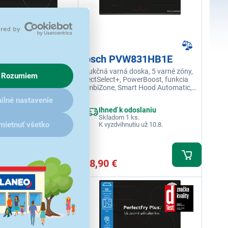
WP611BB5E
Bosch PVW831HB1E
ná doska Bosch bez
Indukčná varná doska, 5 varné zóny,
Rozumiem
rné zóny, dotykové
DirectSelect+, PowerBoost, funkcia
chSelect, funkcia
CombiZone, Smart Hood Automatic,
funkcia CombiZone,
tlačidlo Obľúbené, Home Connect,
ilné nastavenie
t a QuickStart, časovač ,
detská poistka, vypnutie doby
 odoslaniu
Ihneď k odoslaniu
a
nečinnosti
 1 ks.
Skladom 1 ks.
mietnuť všetko
hnutiu už 10.8.
K vyzdvihnutiu už 10.8.
638,90 €