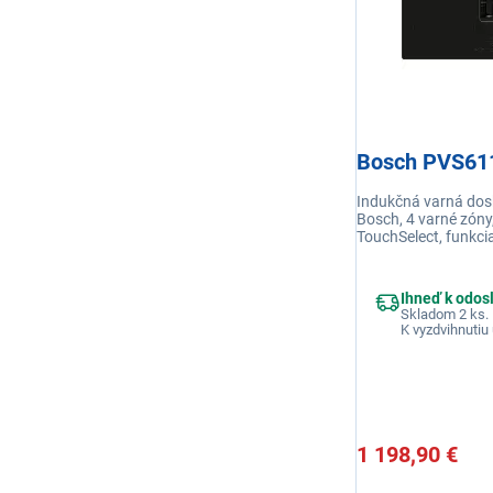
Bosch PVS61
Indukčná varná dos
Bosch, 4 varné zóny
TouchSelect, funkc
spojenie varných
zón CombiZone, funk
časovač, detská poi
Ihneď k odos
Skladom 2 ks.
K vyzdvihnutiu 
1 198,90 €