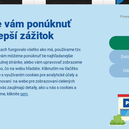
 vám ponúknuť
epší zážitok
1H26E
Bosch PXV831HC1E
Bosch P
ka s odsávaním,
Indukčná varná doska, šírka 80 cm,
Indukčná var
Select+, CombiZone,
FlexInduction, PerfectFry Plus,
rámčeka, 4 va
kach fungovalo všetko ako má, používame tzv.
titouch+,
ovládanie DirectSelect+, Home
ovládanie Tou
onnect, funkcia
Connect, funkcia Smart Hood
PowerBoost, 
vám môžeme ponúknuť tie najhľadanejšie
Deta
Automatic
funkcia ReStar
ulnej stránke, alebo vám upravovať zobrazenie
laniu
Ihneď k odoslaniu
Ihneď k
detská poistk
Skladom 1 ks.
Skladom
, čo na webu hľadáte. Kliknutím na tlačítko
Od
už 10.8.
K vyzdvihnutiu už 10.8.
K vyzdvi
 s využívaním cookies pre analytické účely a
hovaní na webe pre zobrazovaní cielených
vás zaujímajú detaily, ako u nás s cookies a
888,90 €
381,90 €
me, kliknite
sem
.