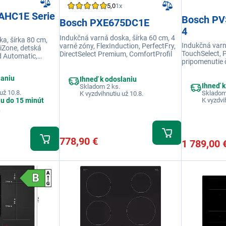
5,0
1x
AHC1E Serie
Bosch PV
Bosch PXE675DC1E
4
Indukčná varná doska, šírka 60 cm, 4
a, šírka 80 cm,
Indukčná varn
varné zóny, FlexInduction, PerfectFry,
iZone, detská
TouchSelect, 
DirectSelect Premium, ComfortProfil
d Automatic,
pripomenutie či
 Connect
CombiZone, Ma
odsávač pár
laniu
Ihneď k odoslaniu
Ihneď k
Skladom 2 ks.
už 10.8.
Skladom
K vyzdvihnutiu už 10.8.
K vyzdvi
iu do 15 minút
778,90 €
1 789,00 