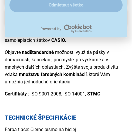
Odmietnuť všetko
Popis
Kompatibilná páska
Gigaprint
určená pre tlačiarne
samolepiacich štítkov
CASIO.
Objavte
nadštandardné
možnosti využitia pásky v
domácnosti, kancelárii, priemysle, pri výskume a v
mnohých ďalších oblastiach. Zvýšte svoju produktivitu
vďaka
množstvu farebných kombinácií
, ktoré Vám
umožnia jednoduchú orientáciu.
Certifikáty
: ISO 9001:2008, ISO 14001,
STMC
TECHNICKÉ ŠPECIFIKÁCIE
Farba tlače: Čierne písmo na bielej