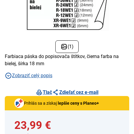
(1)
Farbiaca páska do popisovača štítkov, čierna farba na
bielej, šírka 18 mm
Zobraziť celý popis
Tlač
Zdieľať cez e-mail
Prihlás sa a získaj
lepšie ceny s Planeo+
23,99 €