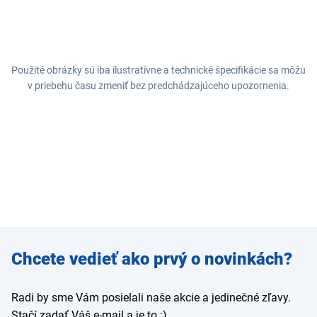
Použité obrázky sú iba ilustratívne a technické špecifikácie sa môžu
v priebehu času zmeniť bez predchádzajúceho upozornenia.
Zadajte
Chcete vedieť ako prvý o novinkách?
e-mail
Radi by sme Vám posielali naše akcie a jedinečné zľavy.
Stačí zadať Váš e-mail a je to :)