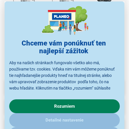
Casio AD 4150 FP/D41-
Casio XR 9 WE1
Casio XR 6 WE1
Sen
06-300
19,99 €
17,99 €
9,99 €
Chceme vám ponúknuť ten
Pásky do tlačiarní
Pásky do tlačiarní
Kalkulačky -
štítkov
štítkov
príslušenstvo
najlepší zážitok
Aby na našich stránkach fungovalo všetko ako má,
používame tzv. cookies. Vďaka nim vám môžeme ponúknuť
tie najhľadanejšie produkty hneď na titulnej stránke, alebo
vám upravovať zobrazenie produktov podľa toho, čo na
Parametre
webu hľadáte. Kliknutím na tlačítko „rozumiem“ súhlasíte
s využívaním cookies pre analytické účely a predaním údajov
o chovaní na webe pre zobrazovaní cielených reklám.
Recenzie
Rozumiem
V prípade že vás zaujímajú detaily, ako u nás s cookies a
ďalšími údaji pracujeme, kliknite
sem
.
Detailné nastavenie
Na stiahnutie