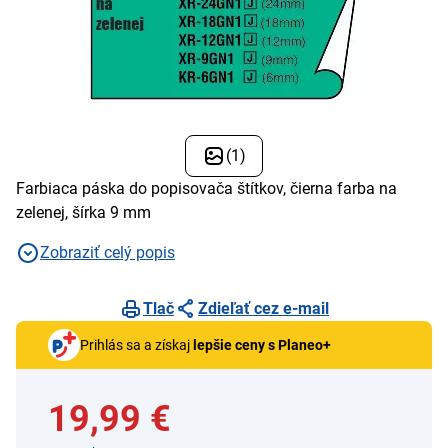
(1)
Farbiaca páska do popisovača štítkov, čierna farba na
zelenej, šírka 9 mm
Zobraziť celý popis
Tlač
Zdieľať cez e-mail
Prihlás sa a získaj
lepšie ceny s Planeo+
19,99 €