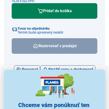
16,25 € bez DPH
Pridať do košíka
Tovar na objednávku
Termín bude upresnený neskôr
Rezervovať v predajni
Porovnať
Strážiť cenu a dostupnosť
Alternatívy k tomuto produktu
Chceme vám ponúknuť ten