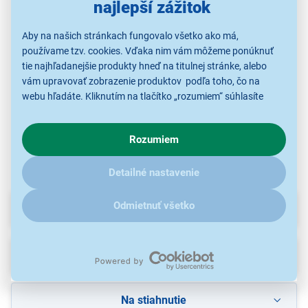
najlepší zážitok
Casio AD 4150 FP/D41-
Casio XR 9 WE1
Casio XR 6 WE1
Sen
06-300
Aby na našich stránkach fungovalo všetko ako má,
19,99 €
17,99 €
používame tzv. cookies. Vďaka nim vám môžeme ponúknuť
9,99 €
tie najhľadanejšie produkty hneď na titulnej stránke, alebo
vám upravovať zobrazenie produktov podľa toho, čo na
webu hľadáte. Kliknutím na tlačítko „rozumiem“ súhlasíte
Pásky do tlačiarní
Pásky do tlačiarní
Kalkulačky -
s využívaním cookies pre analytické účely a predaním údajov
štítkov
štítkov
príslušenstvo
o chovaní na webe pre zobrazovaní cielených reklám.
Rozumiem
V prípade že vás zaujímajú detaily, ako u nás s cookies a
ďalšími údaji pracujeme, kliknite
sem
.
Detailné nastavenie
Odmietnuť všetko
Parametre
Recenzie
Na stiahnutie