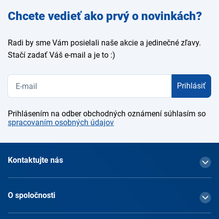
Zadajte
Chcete vedieť ako prvý o novinkách?
e-mail
Radi by sme Vám posielali naše akcie a jedinečné zľavy.
Stačí zadať Váš e-mail a je to :)
Prihlásiť
Prihlásením na odber obchodných oznámení súhlasím so
spracovaním osobných údajov
Kontaktujte nás
O spoločnosti