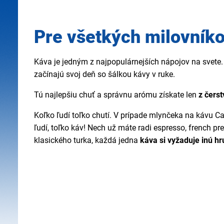
Pre všetkých milovník
Káva je jedným z najpopulárnejších nápojov na svete.
začínajú svoj deň so šálkou kávy v ruke.
Tú najlepšiu chuť a správnu arómu získate len
z čers
Koľko ľudí toľko chutí. V prípade mlynčeka na kávu Cat
ľudí, toľko káv! Nech už máte radi espresso, french pr
klasického turka, každá jedna
káva si vyžaduje inú hr