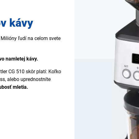
ov kávy
 Milióny ľudí na celom svete
tvo namletej kávy.
ler CG 510 skôr platí: Koľko
ess, alebo uprednostníte
ubosť mletia.