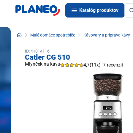
Katalóg produktov
Malé domáce spotrebiče
Kávovary a príprava kávy
ID: 41014116
Catler CG 510
Mlynček na kávu
4,7
(11x)
7 recenzií