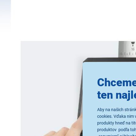
Chceme
ten najl
Aby na našich strán
cookies. Vďaka nim 
produkty hneď na tit
produktov podľa toho