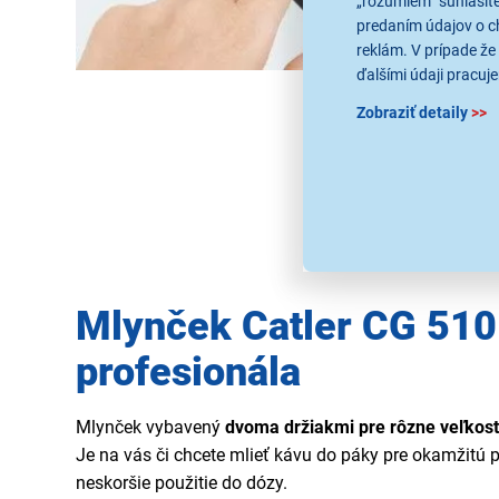
„rozumiem“ súhlasíte
predaním údajov o c
reklám. V prípade že 
ďalšími údaji pracuje
Zobraziť detaily
>>
Mlynček Catler CG 510 
profesionála
Mlynček vybavený
dvoma držiakmi pre rôzne veľkost
Je na vás či chcete mlieť kávu do páky pre okamžitú p
neskoršie použitie do dózy.