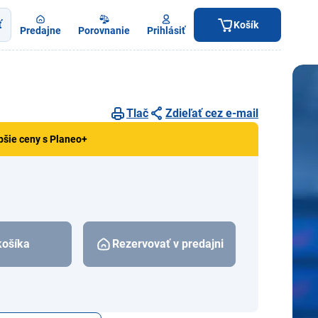
ť
Košík
Predajne
Porovnanie
Prihlásiť
Tlač
Zdieľať cez e-mail
pšie ceny s Planeo+
košíka
Rezervovať v predajni