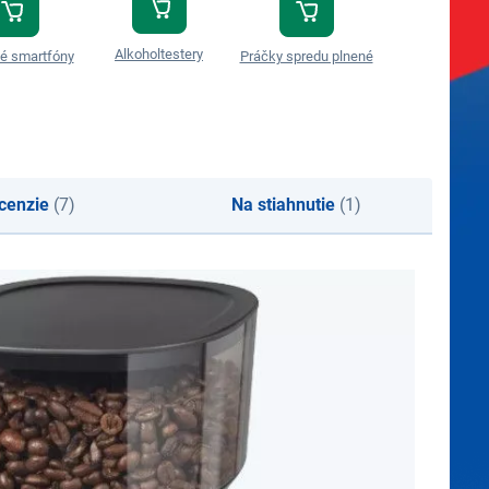
Alkoholtestery
é smartfóny
Práčky spredu plnené
Tassimo kaps
cenzie
(7)
Na stiahnutie
(1)