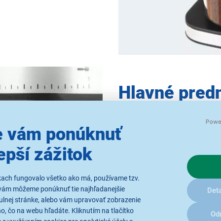
Hlavné pred
Catler CG 5
 vám ponúknuť
dotykový LCD displej
epší zážitok
zásobník na kávové zrná 
nerezové telo
mletie do dózy aj páky
kach fungovalo všetko ako má, používame tzv.
31 nastavení hrubosti mle
vám môžeme ponúknuť tie najhľadanejšie
Deta
držiak profesionálnej pák
ulnej stránke, alebo vám upravovať zobrazenie
, čo na webu hľadáte. Kliknutím na tlačítko
nastavenie počtu porcií
Od