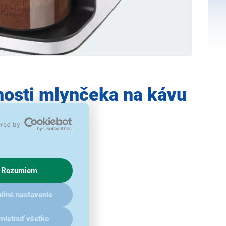
nosti mlynčeka na kávu
10
s kapacitou 250 g
Rozumiem
tia
ilné nastavenie
y
mietnuť všetko