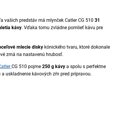
ľa vašich predstáv má mlynček Catler CG 510
31
letia kávy
. Vďaka tomu zvládne pomlieť kávu pre
oceľové mlecie disky
kónického tvaru, ktoré dokonale
vé zrná na nastavenú hrubosť.
Catler
CG 510 pojme
250 g kávy
a spolu s perfektne
 a uskladnenie kávových zŕn pred prípravou.