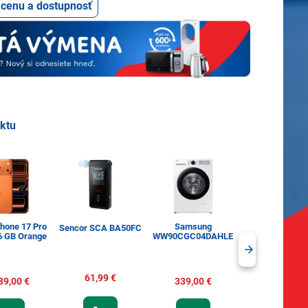
ť cenu a dostupnosť
uktu
Phone 17 Pro
Samsung
Tassimo Jac
Sencor SCA BA50FC
6 GB Orange
WW90CGC04DAHLE
Espresso Classi
ks
61,99 €
89,00 €
339,00 €
6,60 €