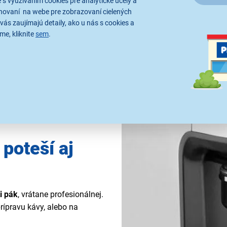
 s využívaním cookies pre analytické účely a
nastavenie doby mletia
hovaní na webe pre zobrazovaní cielených
vás zaujímajú detaily, ako u nás s cookies a
me, kliknite
sem
.
poteší aj
i pák
, vrátane profesionálnej.
rípravu kávy, alebo na