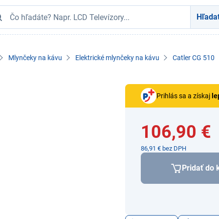
Hľada
Mlynčeky na kávu
Elektrické mlynčeky na kávu
Catler CG 510
Prihlás sa a získaj
le
106,90 €
86,91 € bez DPH
Pridať do 