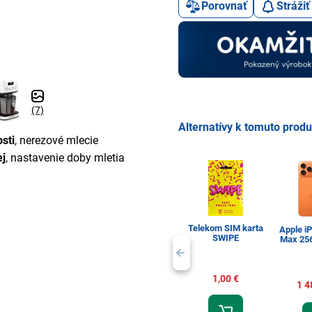
Porovnať
Stráži
(7)
Alternatívy k tomuto prod
sti
, nerezové mlecie
ej
, nastavenie doby mletia
Telekom SIM karta
Apple i
SWIPE
Max 25
1,00 €
1 4