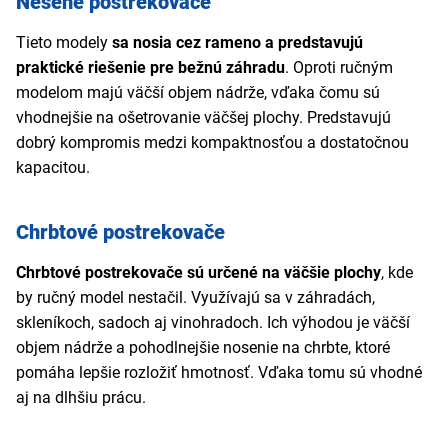
Nesené postrekovače
Tieto modely
sa nosia cez rameno a predstavujú
praktické riešenie pre bežnú záhradu
. Oproti ručným
modelom majú väčší objem nádrže, vďaka čomu sú
vhodnejšie na ošetrovanie väčšej plochy. Predstavujú
dobrý kompromis medzi kompaktnosťou a dostatočnou
kapacitou.
Chrbtové postrekovače
Chrbtové postrekovače sú určené na väčšie plochy
, kde
by ručný model nestačil. Využívajú sa v záhradách,
skleníkoch, sadoch aj vinohradoch. Ich výhodou je väčší
objem nádrže a pohodlnejšie nosenie na chrbte, ktoré
pomáha lepšie rozložiť hmotnosť. Vďaka tomu sú vhodné
aj na dlhšiu prácu.