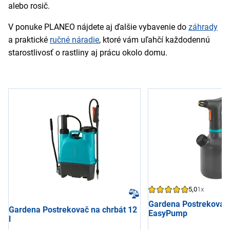
alebo rosič.
V ponuke PLANEO nájdete aj ďalšie vybavenie do
záhrady
a praktické
ručné náradie
, ktoré vám uľahčí každodennú
starostlivosť o rastliny aj prácu okolo domu.
5,0
1x
Gardena Postrekovač 
Gardena Postrekovač na chrbát 12
EasyPump
l