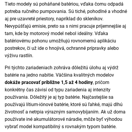
Tieto modely sú poháňané batériou, vďaka čomu odpadá
potreba ručného pumpovania. Sú tiché, pohodlné a vhodné
aj pre uzavreté priestory, napríklad do skleníkov.
Nevypúšťajú emisie, preto sa s nimi pracuje príjemnejšie aj
tam, kde by motorový model nebol ideálny. Vďaka
batériovému pohonu umožňujú rovnomernú aplikáciu
postrekov, či už ide o hnojivá, ochranné prípravky alebo
výživu rastlín.
Pri týchto zariadeniach zohráva dôležitú úlohu aj výdrž
batérie na jedno nabitie. Väčšina kvalitných modelov
dokáže pracovať približne 1,5 až 4 hodiny
, pričom
konkrétny čas závisí od typu zariadenia aj intenzity
používania. Dôležitý je aj typ batérie. Najčastejšie sa
používajú lítium-iónové batérie, ktoré sú ľahké, majú dlhú
životnosť a netrpia výrazným samovybíjaním. Ak už doma
používate iné akumulátorové náradie, môže byť výhodou
vybrať model kompatibilný s rovnakým typom batérie.