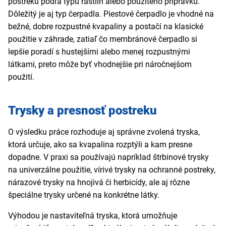
postreku podľa typu rastlín alebo použitého prípravku.
Dôležitý je aj typ čerpadla. Piestové čerpadlo je vhodné na
bežné, dobre rozpustné kvapaliny a postačí na klasické
použitie v záhrade, zatiaľ čo membránové čerpadlo si
lepšie poradí s hustejšími alebo menej rozpustnými
látkami, preto môže byť vhodnejšie pri náročnejšom
použití.
Trysky a presnosť postreku
O výsledku práce rozhoduje aj správne zvolená tryska,
ktorá určuje, ako sa kvapalina rozptýli a kam presne
dopadne. V praxi sa používajú napríklad štrbinové trysky
na univerzálne použitie, vírivé trysky na ochranné postreky,
nárazové trysky na hnojivá či herbicídy, ale aj rôzne
špeciálne trysky určené na konkrétne látky.
Výhodou je nastaviteľná tryska, ktorá umožňuje