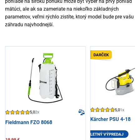
pohľade na širokú ponuku môže byť výber na prvý pohľad
mätúci, ale ak sa zameriate na niekoľko základných
parametrov, veľmi rýchlo zistíte, ktorý model bude pre vašu
záhradu najvhodnejší.
DARČEK
5,0
1x
5,0
2x
Kärcher PSU 4-18
Fieldmann FZO 8068
LETNÝ VÝPREDAJ
19,99 €