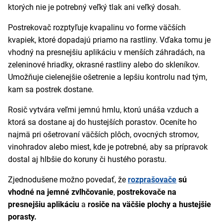
ktorých nie je potrebný veľký tlak ani veľký dosah.
Postrekovač rozptyľuje kvapalinu vo forme väčších
kvapiek, ktoré dopadajú priamo na rastliny. Vďaka tomu je
vhodný na presnejšiu aplikáciu v menších záhradách, na
zeleninové hriadky, okrasné rastliny alebo do skleníkov.
Umožňuje cielenejšie ošetrenie a lepšiu kontrolu nad tým,
kam sa postrek dostane.
Rosič vytvára veľmi jemnú hmlu, ktorú unáša vzduch a
ktorá sa dostane aj do hustejších porastov. Oceníte ho
najmä pri ošetrovaní väčších plôch, ovocných stromov,
vinohradov alebo miest, kde je potrebné, aby sa prípravok
dostal aj hlbšie do koruny či hustého porastu.
Zjednodušene možno povedať, že
rozprašovače
sú
vhodné na jemné zvlhčovanie
,
postrekovače na
presnejšiu aplikáciu
a
rosiče na väčšie plochy a hustejšie
porasty.