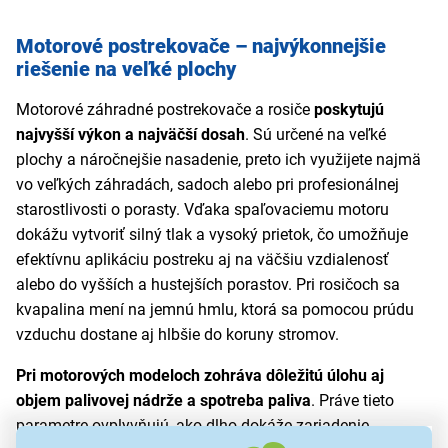
Motorové postrekovače – najvýkonnejšie
riešenie na veľké plochy
Motorové záhradné postrekovače a rosiče
poskytujú
najvyšší výkon a najväčší dosah
. Sú určené na veľké
plochy a náročnejšie nasadenie, preto ich využijete najmä
vo veľkých záhradách, sadoch alebo pri profesionálnej
starostlivosti o porasty. Vďaka spaľovaciemu motoru
dokážu vytvoriť silný tlak a vysoký prietok, čo umožňuje
efektívnu aplikáciu postreku aj na väčšiu vzdialenosť
alebo do vyšších a hustejších porastov. Pri rosičoch sa
kvapalina mení na jemnú hmlu, ktorá sa pomocou prúdu
vzduchu dostane aj hlbšie do koruny stromov.
Pri motorových modeloch zohráva dôležitú úlohu aj
objem palivovej nádrže a spotreba paliva
. Práve tieto
parametre ovplyvňujú, ako dlho dokáže zariadenie