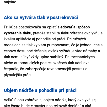
najviac.
Ako sa vytvára tlak v postrekovači
Pri kúpe postrekovača sa oplatí
sledovať aj spôsob
vytvárania tlaku
, pretože stabilita tlaku výrazne ovplyvňuje
kvalitu aplikácie aj pohodlie pri práci. Pri ručných
modeloch sa tlak vytvára pumpovaním, čo je jednoduché a
cenovo dostupné riešenie, avšak vyžaduje viac námahy a
tlak nemusí byť vždy úplne stabilný. Pri mechanických
alebo automatických postrekovačoch tlak udržiava
čerpadlo, čo zabezpečuje rovnomernejší postrek a
plynulejšiu prácu.
Objem nádrže a pohodlie pri práci
Veľkú úlohu zohráva aj objem nádrže, ktorý ovplyvňuje,
ako často budete musieť postrekovač dopĺňať a aká