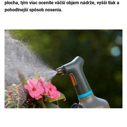
plocha, tým viac oceníte väčší objem nádrže, vyšší tlak a
pohodlnejší spôsob nosenia.