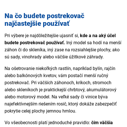
Na čo budete postrekovač
najčastejšie používať
Pri výbere je najdôležitejšie ujasniť si,
kde a na aký účel
budete postrekovač používať.
Iný model sa hodí na menší
záhon či do skleníka, iný zase na rozsiahlejšie plochy, ako
sú sady, vinohrady alebo väčšie úžitkové záhrady.
Na ošetrovanie niekoľkých rastlín, napríklad bylín, rajčín
alebo balkónových kvetov, vám postačí menší ručný
postrekovač. Pri väčších záhonoch, kríkoch, stromoch
alebo skleníkoch je praktickejší chrbtový, akumulátorový
alebo motorový model. Na veľké sady či vinice býva
najefektívnejším riešením rosič, ktorý dokáže zabezpečiť
pokrytie celej plochy jemnou hmlou.
Vo všeobecnosti platí jednoduché pravidlo:
čím väčšia