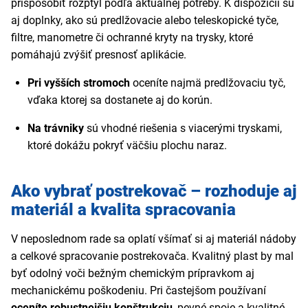
prispôsobiť rozptyl podľa aktuálnej potreby. K dispozícii sú
aj doplnky, ako sú predlžovacie alebo teleskopické tyče,
filtre, manometre či ochranné kryty na trysky, ktoré
pomáhajú zvýšiť presnosť aplikácie.
Pri vyšších stromoch
oceníte najmä predlžovaciu tyč,
vďaka ktorej sa dostanete aj do korún.
Na trávniky
sú vhodné riešenia s viacerými tryskami,
ktoré dokážu pokryť väčšiu plochu naraz.
Ako vybrať postrekovač – rozhoduje aj
materiál a kvalita spracovania
V neposlednom rade sa oplatí všímať si aj materiál nádoby
a celkové spracovanie postrekovača. Kvalitný plast by mal
byť odolný voči bežným chemickým prípravkom aj
mechanickému poškodeniu. Pri častejšom používaní
oceníte robustnejšiu konštrukciu
, pevné spoje a kvalitné