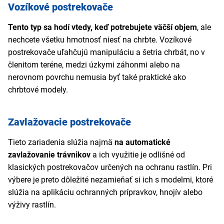
Vozíkové postrekovače
Tento typ sa hodí vtedy, keď potrebujete väčší objem
, ale
nechcete všetku hmotnosť niesť na chrbte. Vozíkové
postrekovače uľahčujú manipuláciu a šetria chrbát, no v
členitom teréne, medzi úzkymi záhonmi alebo na
nerovnom povrchu nemusia byť také praktické ako
chrbtové modely.
Zavlažovacie postrekovače
Tieto zariadenia slúžia najmä
na automatické
zavlažovanie trávnikov
a ich využitie je odlišné od
klasických postrekovačov určených na ochranu rastlín. Pri
výbere je preto dôležité nezamieňať si ich s modelmi, ktoré
slúžia na aplikáciu ochranných prípravkov, hnojív alebo
výživy rastlín.