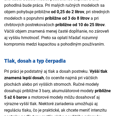
pohodlná bude práca. Pri malých ručných modeloch sa
objem pohybuje približne
od 0,25 do 2 litrov
, pri stredných
modeloch s popruhmi
približne od 3 do 8 litrov
a pri
chrbtových postrekovačoch
približne od 10 do 25 litrov
.
Väčší objem znamená menej časté dopĺňanie, no zároveň
aj vyššiu hmotnosť. Preto sa oplatí hľadať rozumný
kompromis medzi kapacitou a pohodlným používaním.
Tlak, dosah a typ čerpadla
Pri práci je podstatný aj tlak a dosah postreku.
Vyšší tlak
znamená lepší dosah
, čo oceníte najmä pri väčších
plochách alebo pri vyšších stromoch. Ručné modely
dosahujú približne 3 bary, akumulátorové modely
približne
5 až 6 barov
a motorové modely môžu dosahovať aj
výrazne vyšší tlak. Niektoré zariadenia umožňujú aj
reguláciu tlaku, čo je praktické, ak chcete meniť intenzitu