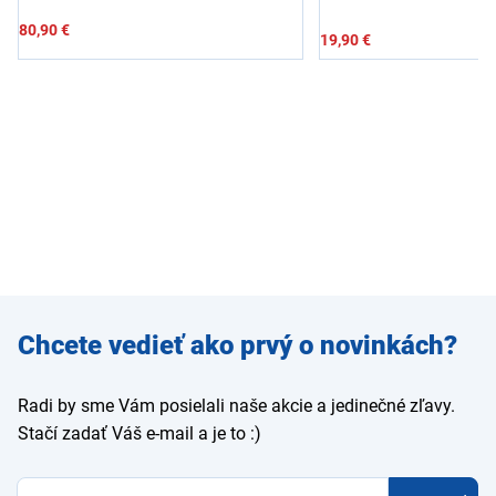
80,90 €
19,90 €
Zadajte
Chcete vedieť ako prvý o novinkách?
e-mail
Radi by sme Vám posielali naše akcie a jedinečné zľavy.
Stačí zadať Váš e-mail a je to :)