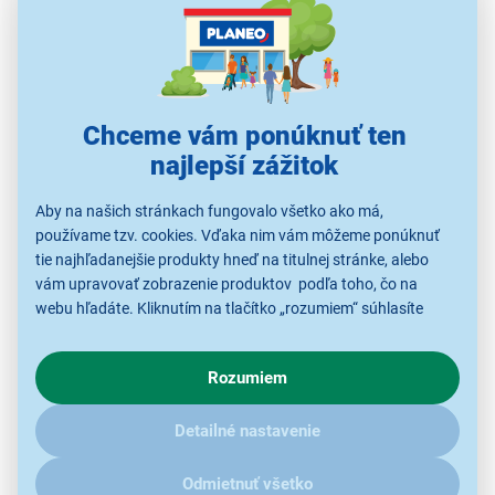
pracovať bez prerušenia a ako často bude potrebné
dopĺňať benzín. Pri väčších plochách je preto výhodou, ak
zariadenie zvládne pracovať dlhšie bez častého
prerušovania. Nevýhodou je vyššia hlučnosť, väčšia
hmotnosť, potreba paliva aj náročnejšia údržba, preto sa
Chceme vám ponúknuť ten
oplatia najmä tam, kde sa pracuje pravidelne a na veľkej
najlepší zážitok
ploche.
Aby na našich stránkach fungovalo všetko ako má,
používame tzv. cookies. Vďaka nim vám môžeme ponúknuť
tie najhľadanejšie produkty hneď na titulnej stránke, alebo
vám upravovať zobrazenie produktov podľa toho, čo na
webu hľadáte. Kliknutím na tlačítko „rozumiem“ súhlasíte
s využívaním cookies pre analytické účely a predaním údajov
o chovaní na webe pre zobrazovaní cielených reklám.
Rozumiem
V prípade že vás zaujímajú detaily, ako u nás s cookies a
ďalšími údaji pracujeme, kliknite
sem
.
Detailné nastavenie
Odmietnuť všetko