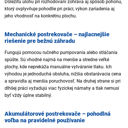
Dôležitú úlohu pri rozhodovaní zohráva aj spôsob pohonu,
ktorý ovplyvňuje pohodlie pri práci, výkon zariadenia aj
jeho vhodnosť na konkrétnu plochu.
Mechanické postrekovače – najlacnejšie
riešenie pre bežnú záhradu
Fungujú pomocou ručného pumpovania alebo stláčania
spúšte. Sú vhodné najmä na menšie a stredne veľké
plochy, kde neprekáža manuálne vytváranie tlaku. Ich
výhodou je jednoduchá obsluha, nižšia obstarávacia cena
a spravidla aj menšia poruchovosť. Na druhej strane si pri
dlhšej práci vyžadujú viac fyzickej námahy a tlak nemusí
byť vždy úplne stabilný.
Akumulátorové postrekovače – pohodlná
voľba na pravidelné používanie