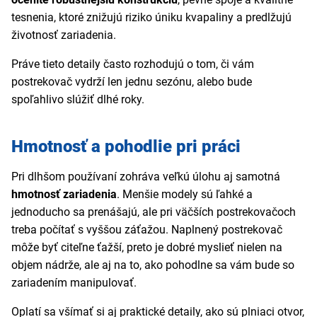
tesnenia, ktoré znižujú riziko úniku kvapaliny a predlžujú
životnosť zariadenia.
Práve tieto detaily často rozhodujú o tom, či vám
postrekovač vydrží len jednu sezónu, alebo bude
spoľahlivo slúžiť dlhé roky.
Hmotnosť a pohodlie pri práci
Pri dlhšom používaní zohráva veľkú úlohu aj samotná
hmotnosť zariadenia
. Menšie modely sú ľahké a
jednoducho sa prenášajú, ale pri väčších postrekovačoch
treba počítať s vyššou záťažou. Naplnený postrekovač
môže byť citeľne ťažší, preto je dobré myslieť nielen na
objem nádrže, ale aj na to, ako pohodlne sa vám bude so
zariadením manipulovať.
Oplatí sa všímať si aj praktické detaily, ako sú plniaci otvor,