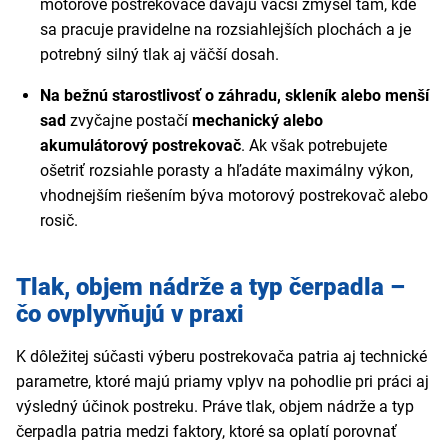
motorové postrekovače dávajú väčší zmysel tam, kde
sa pracuje pravidelne na rozsiahlejších plochách a je
potrebný silný tlak aj väčší dosah.
Na bežnú starostlivosť o záhradu, skleník alebo menší
sad
zvyčajne postačí
mechanický alebo
akumulátorový postrekovač
. Ak však potrebujete
ošetriť rozsiahle porasty a hľadáte maximálny výkon,
vhodnejším riešením býva motorový postrekovač alebo
rosič.
Tlak, objem nádrže a typ čerpadla –
čo ovplyvňujú v praxi
K dôležitej súčasti výberu postrekovača patria aj technické
parametre, ktoré majú priamy vplyv na pohodlie pri práci aj
výsledný účinok postreku. Práve tlak, objem nádrže a typ
čerpadla patria medzi faktory, ktoré sa oplatí porovnať