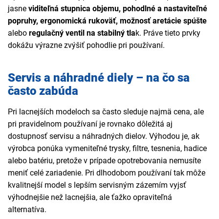
jasne
viditeľná stupnica objemu, pohodlné a nastaviteľné
popruhy, ergonomická rukoväť, možnosť aretácie spúšte
alebo
regulačný ventil na stabilný tla
k. Práve tieto prvky
dokážu výrazne zvýšiť pohodlie pri používaní.
Servis a náhradné diely – na čo sa
často zabúda
Pri lacnejších modeloch sa často sleduje najmä cena, ale
pri pravidelnom používaní je rovnako dôležitá aj
dostupnosť servisu a náhradných dielov. Výhodou je, ak
výrobca ponúka vymeniteľné trysky, filtre, tesnenia, hadice
alebo batériu, pretože v prípade opotrebovania nemusíte
meniť celé zariadenie. Pri dlhodobom používaní tak môže
kvalitnejší model s lepším servisným zázemím vyjsť
výhodnejšie než lacnejšia, ale ťažko opraviteľná
alternatíva.