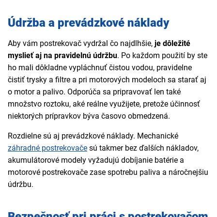
Údržba a prevádzkové náklady
Aby vám postrekovač vydržal čo najdlhšie,
je dôležité
myslieť aj na pravidelnú údržbu
. Po každom použití by ste
ho mali dôkladne vypláchnuť čistou vodou, pravidelne
čistiť trysky a filtre a pri motorových modeloch sa starať aj
o motor a palivo. Odporúča sa pripravovať len také
množstvo roztoku, aké reálne využijete, pretože účinnosť
niektorých prípravkov býva časovo obmedzená.
Rozdielne sú aj prevádzkové náklady. Mechanické
záhradné postrekovače
sú takmer bez ďalších nákladov,
akumulátorové modely vyžadujú dobíjanie batérie a
motorové postrekovače zase spotrebu paliva a náročnejšiu
údržbu.
Bezpečnosť pri práci s postrekovačom