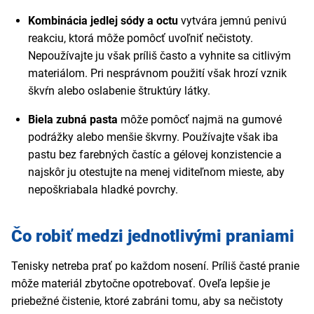
Kombinácia jedlej sódy a octu
vytvára jemnú penivú
reakciu, ktorá môže pomôcť uvoľniť nečistoty.
Nepoužívajte ju však príliš často a vyhnite sa citlivým
materiálom. Pri nesprávnom použití však hrozí vznik
škvŕn alebo oslabenie štruktúry látky.
Biela zubná pasta
môže pomôcť najmä na gumové
podrážky alebo menšie škvrny. Používajte však iba
pastu bez farebných častíc a gélovej konzistencie a
najskôr ju otestujte na menej viditeľnom mieste, aby
nepoškriabala hladké povrchy.
Čo robiť medzi jednotlivými praniami
Tenisky netreba prať po každom nosení. Príliš časté pranie
môže materiál zbytočne opotrebovať. Oveľa lepšie je
priebežné čistenie, ktoré zabráni tomu, aby sa nečistoty