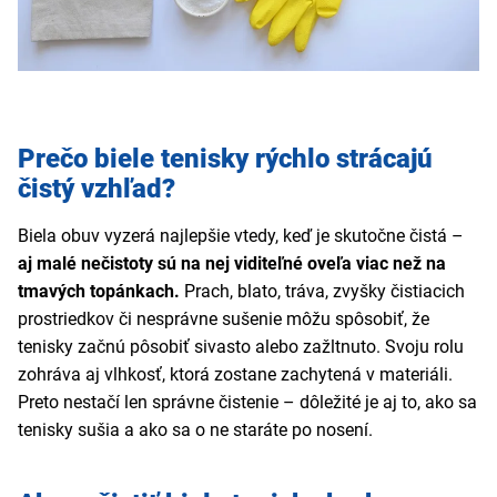
Prečo biele tenisky rýchlo strácajú
čistý vzhľad?
Biela obuv vyzerá najlepšie vtedy, keď je skutočne čistá –
aj malé nečistoty sú na nej viditeľné oveľa viac než na
tmavých topánkach.
Prach, blato, tráva, zvyšky čistiacich
prostriedkov či nesprávne sušenie môžu spôsobiť, že
tenisky začnú pôsobiť sivasto alebo zažltnuto. Svoju rolu
zohráva aj vlhkosť, ktorá zostane zachytená v materiáli.
Preto nestačí len správne čistenie – dôležité je aj to, ako sa
tenisky sušia a ako sa o ne staráte po nosení.