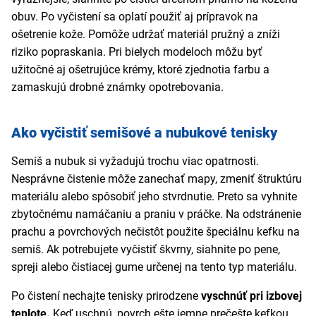
obuv. Po vyčistení sa oplatí použiť aj prípravok na
ošetrenie kože. Pomôže udržať materiál pružný a zníži
riziko popraskania. Pri bielych modeloch môžu byť
užitočné aj ošetrujúce krémy, ktoré zjednotia farbu a
zamaskujú drobné známky opotrebovania.
Ako vyčistiť semišové a nubukové tenisky
Semiš a nubuk si vyžadujú trochu viac opatrnosti.
Nesprávne čistenie môže zanechať mapy, zmeniť štruktúru
materiálu alebo spôsobiť jeho stvrdnutie. Preto sa vyhnite
zbytočnému namáčaniu a praniu v práčke. Na odstránenie
prachu a povrchových nečistôt použite špeciálnu kefku na
semiš. Ak potrebujete vyčistiť škvrny, siahnite po pene,
spreji alebo čistiacej gume určenej na tento typ materiálu.
Po čistení nechajte tenisky prirodzene
vyschnúť pri izbovej
teplote.
Keď uschnú, povrch ešte jemne prečešte kefkou,