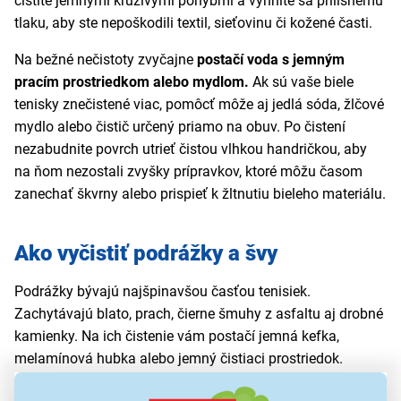
čistite jemnými krúživými pohybmi a vyhnite sa prílišnému
tlaku, aby ste nepoškodili textil, sieťovinu či kožené časti.
Na bežné nečistoty zvyčajne
postačí voda s jemným
pracím prostriedkom alebo mydlom.
Ak sú vaše biele
tenisky znečistené viac, pomôcť môže aj jedlá sóda, žlčové
mydlo alebo čistič určený priamo na obuv. Po čistení
nezabudnite povrch utrieť čistou vlhkou handričkou, aby
na ňom nezostali zvyšky prípravkov, ktoré môžu časom
zanechať škvrny alebo prispieť k žltnutiu bieleho materiálu.
Ako vyčistiť podrážky a švy
Podrážky bývajú najšpinavšou časťou tenisiek.
Zachytávajú blato, prach, čierne šmuhy z asfaltu aj drobné
kamienky. Na ich čistenie vám postačí jemná kefka,
melamínová hubka alebo jemný čistiaci prostriedok.
Šikovným pomocníkom môžu byť aj
elektrické zubné