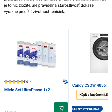
je to nič zložité, ale pravidelná starostlivosť dokáže
výrazne predĺžiť životnosť tenisiek.
5,0
1x
Candy CSOW 4856T
Miele Set UltraPhase 1+2
Kúpiť s kupónom
LETO
LETNÝ VÝPREDAJ