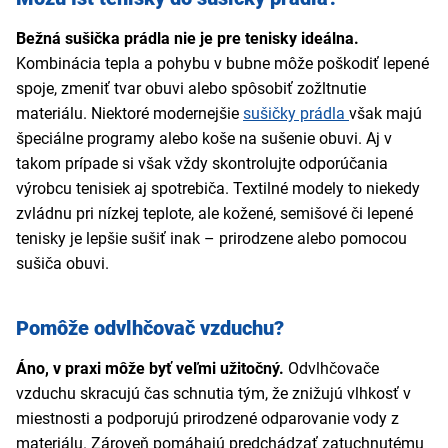
Bežná sušička prádla nie je pre tenisky ideálna.
Kombinácia tepla a pohybu v bubne môže poškodiť lepené
spoje, zmeniť tvar obuvi alebo spôsobiť zožltnutie
materiálu. Niektoré modernejšie
sušičky prádla
však majú
špeciálne programy alebo koše na sušenie obuvi. Aj v
takom prípade si však vždy skontrolujte odporúčania
výrobcu tenisiek aj spotrebiča. Textilné modely to niekedy
zvládnu pri nízkej teplote, ale kožené, semišové či lepené
tenisky je lepšie sušiť inak – prirodzene alebo pomocou
sušiča obuvi.
Pomôže odvlhčovač vzduchu?
Áno, v praxi môže byť veľmi užitočný.
Odvlhčovače
vzduchu skracujú čas schnutia tým, že znižujú vlhkosť v
miestnosti a podporujú prirodzené odparovanie vody z
materiálu. Zároveň pomáhajú predchádzať zatuchnutému