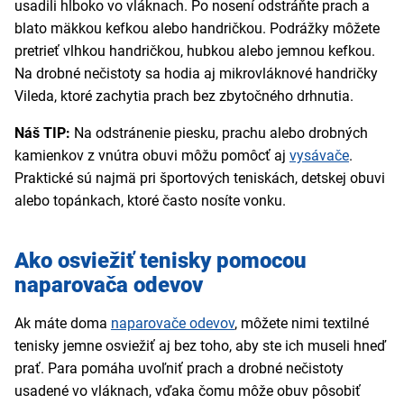
usadili hlboko vo vláknach. Po nosení odstráňte prach a
blato mäkkou kefkou alebo handričkou. Podrážky môžete
pretrieť vlhkou handričkou, hubkou alebo jemnou kefkou.
Na drobné nečistoty sa hodia aj mikrovláknové handričky
Vileda, ktoré zachytia prach bez zbytočného drhnutia.
Náš TIP:
Na odstránenie piesku, prachu alebo drobných
kamienkov z vnútra obuvi môžu pomôcť aj
vysávače
.
Praktické sú najmä pri športových teniskách, detskej obuvi
alebo topánkach, ktoré často nosíte vonku.
Ako osviežiť tenisky pomocou
naparovača odevov
Ak máte doma
naparovače odevov
, môžete nimi textilné
tenisky jemne osviežiť aj bez toho, aby ste ich museli hneď
prať. Para pomáha uvoľniť prach a drobné nečistoty
usadené vo vláknach, vďaka čomu môže obuv pôsobiť