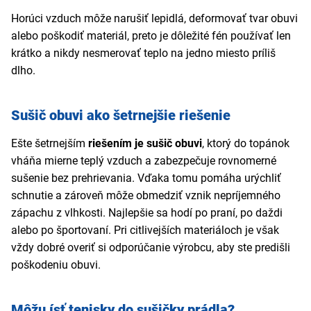
Horúci vzduch môže narušiť lepidlá, deformovať tvar obuvi
alebo poškodiť materiál, preto je dôležité fén používať len
krátko a nikdy nesmerovať teplo na jedno miesto príliš
dlho.
Sušič obuvi ako šetrnejšie riešenie
Ešte šetrnejším
riešením je sušič obuvi
, ktorý do topánok
vháňa mierne teplý vzduch a zabezpečuje rovnomerné
sušenie bez prehrievania. Vďaka tomu pomáha urýchliť
schnutie a zároveň môže obmedziť vznik nepríjemného
zápachu z vlhkosti. Najlepšie sa hodí po praní, po daždi
alebo po športovaní. Pri citlivejších materiáloch je však
vždy dobré overiť si odporúčanie výrobcu, aby ste predišli
poškodeniu obuvi.
Môžu ísť tenisky do sušičky prádla?