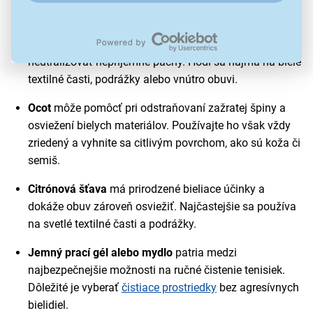
vyskúšajte na menej viditeľnom mieste.
Jedlá sóda
pomáha odstraňovať nečistoty a
neutralizovať nepríjemné pachy. Hodí sa najmä na biele
textilné časti, podrážky alebo vnútro obuvi.
Ocot
môže pomôcť pri odstraňovaní zažratej špiny a
osviežení bielych materiálov. Používajte ho však vždy
zriedený a vyhnite sa citlivým povrchom, ako sú koža či
semiš.
Citrónová šťava
má prirodzené bieliace účinky a
dokáže obuv zároveň osviežiť. Najčastejšie sa používa
na svetlé textilné časti a podrážky.
Jemný prací gél alebo mydlo
patria medzi
najbezpečnejšie možnosti na ručné čistenie tenisiek.
Dôležité je vyberať
čistiace prostriedky
bez agresívnych
bielidiel.