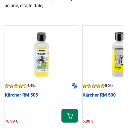
účinne, čítajte ďalej.
4,4
5x
5,0
3x
Kärcher RM 503
Kärcher RM 500
10,99 €
5,90 €