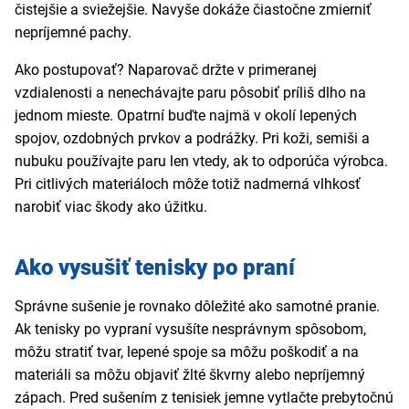
čistejšie a sviežejšie. Navyše dokáže čiastočne zmierniť
nepríjemné pachy.
Ako postupovať? Naparovač držte v primeranej
vzdialenosti a nenechávajte paru pôsobiť príliš dlho na
jednom mieste. Opatrní buďte najmä v okolí lepených
spojov, ozdobných prvkov a podrážky. Pri koži, semiši a
nubuku používajte paru len vtedy, ak to odporúča výrobca.
Pri citlivých materiáloch môže totiž nadmerná vlhkosť
narobiť viac škody ako úžitku.
Ako vysušiť tenisky po praní
Správne sušenie je rovnako dôležité ako samotné pranie.
Ak tenisky po vypraní vysušíte nesprávnym spôsobom,
môžu stratiť tvar, lepené spoje sa môžu poškodiť a na
materiáli sa môžu objaviť žlté škvrny alebo nepríjemný
zápach. Pred sušením z tenisiek jemne vytlačte prebytočnú