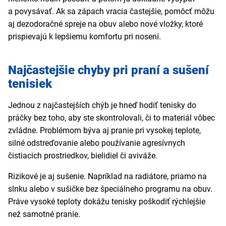
a povysávať. Ak sa zápach vracia častejšie, pomôcť môžu
aj dezodoračné spreje na obuv alebo nové vložky, ktoré
prispievajú k lepšiemu komfortu pri nosení.
Najčastejšie chyby pri praní a sušení
tenisiek
Jednou z najčastejších chýb je hneď hodiť tenisky do
práčky bez toho, aby ste skontrolovali, či to materiál vôbec
zvládne. Problémom býva aj pranie pri vysokej teplote,
silné odstreďovanie alebo používanie agresívnych
čistiacich prostriedkov, bielidiel či aviváže.
Rizikové je aj sušenie. Napríklad na radiátore, priamo na
slnku alebo v sušičke bez špeciálneho programu na obuv.
Práve vysoké teploty dokážu tenisky poškodiť rýchlejšie
než samotné pranie.