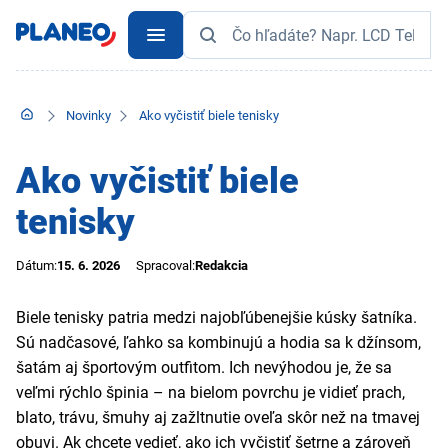
Novinky
Ako vyčistiť biele tenisky
Ako vyčistiť biele
tenisky
Dátum:
15. 6. 2026
Spracoval:
Redakcia
Biele tenisky patria medzi najobľúbenejšie kúsky šatníka.
Sú nadčasové, ľahko sa kombinujú a hodia sa k džínsom,
šatám aj športovým outfitom. Ich nevýhodou je, že sa
veľmi rýchlo špinia – na bielom povrchu je vidieť prach,
blato, trávu, šmuhy aj zažltnutie oveľa skôr než na tmavej
obuvi. Ak chcete vedieť, ako ich vyčistiť šetrne a zároveň