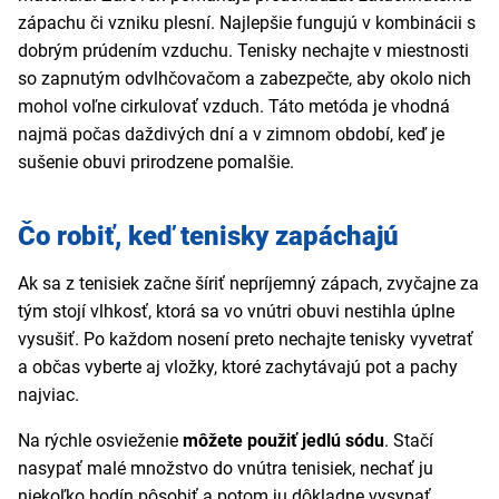
zápachu či vzniku plesní. Najlepšie fungujú v kombinácii s
dobrým prúdením vzduchu. Tenisky nechajte v miestnosti
so zapnutým odvlhčovačom a zabezpečte, aby okolo nich
mohol voľne cirkulovať vzduch. Táto metóda je vhodná
najmä počas daždivých dní a v zimnom období, keď je
sušenie obuvi prirodzene pomalšie.
Čo robiť, keď tenisky zapáchajú
Ak sa z tenisiek začne šíriť nepríjemný zápach, zvyčajne za
tým stojí vlhkosť, ktorá sa vo vnútri obuvi nestihla úplne
vysušiť. Po každom nosení preto nechajte tenisky vyvetrať
a občas vyberte aj vložky, ktoré zachytávajú pot a pachy
najviac.
Na rýchle osvieženie
môžete použiť jedlú sódu
. Stačí
nasypať malé množstvo do vnútra tenisiek, nechať ju
niekoľko hodín pôsobiť a potom ju dôkladne vysypať