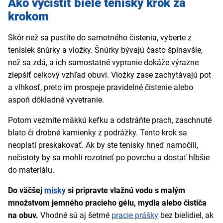
Ako vyčistiť biele tenisky krok za
krokom
Skôr než sa pustíte do samotného čistenia, vyberte z
tenisiek šnúrky a vložky. Šnúrky bývajú často špinavšie,
než sa zdá, a ich samostatné vypranie dokáže výrazne
zlepšiť celkový vzhľad obuvi. Vložky zase zachytávajú pot
a vlhkosť, preto im prospeje pravidelné čistenie alebo
aspoň dôkladné vyvetranie.
Potom vezmite mäkkú kefku a odstráňte prach, zaschnuté
blato či drobné kamienky z podrážky. Tento krok sa
neoplatí preskakovať. Ak by ste tenisky hneď namočili,
nečistoty by sa mohli rozotrieť po povrchu a dostať hlbšie
do materiálu.
Do väčšej
misky
si pripravte vlažnú vodu s malým
množstvom jemného pracieho gélu, mydla alebo čističa
na obuv.
Vhodné sú aj šetrné
pracie prášky
bez bielidiel, ak