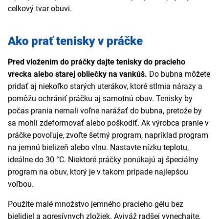
celkový tvar obuvi.
Ako prať tenisky v práčke
Pred vložením do práčky dajte tenisky do pracieho
vrecka alebo starej obliečky na vankúš.
Do bubna môžete
pridať aj niekoľko starých uterákov, ktoré stlmia nárazy a
pomôžu ochrániť práčku aj samotnú obuv. Tenisky by
počas prania nemali voľne narážať do bubna, pretože by
sa mohli zdeformovať alebo poškodiť. Ak výrobca pranie v
práčke povoľuje, zvoľte šetrný program, napríklad program
na jemnú bielizeň alebo vlnu. Nastavte nízku teplotu,
ideálne do 30 °C. Niektoré práčky ponúkajú aj špeciálny
program na obuv, ktorý je v takom prípade najlepšou
voľbou.
Použite malé množstvo jemného pracieho gélu bez
bielidiel a agresívnych zložiek. Aviváž radšej vynechajte,