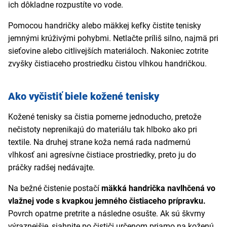
ich dôkladne rozpustíte vo vode.
Pomocou handričky alebo mäkkej kefky čistite tenisky
jemnými krúživými pohybmi. Netlačte príliš silno, najmä pri
sieťovine alebo citlivejších materiáloch. Nakoniec zotrite
zvyšky čistiaceho prostriedku čistou vlhkou handričkou.
Ako vyčistiť biele kožené tenisky
Kožené tenisky sa čistia pomerne jednoducho, pretože
nečistoty neprenikajú do materiálu tak hlboko ako pri
textile. Na druhej strane koža nemá rada nadmernú
vlhkosť ani agresívne čistiace prostriedky, preto ju do
práčky radšej nedávajte.
Na bežné čistenie postačí
mäkká handrička navlhčená vo
vlažnej vode s kvapkou jemného čistiaceho prípravku.
Povrch opatrne pretrite a následne osušte. Ak sú škvrny
výraznejšie, siahnite po čističi určenom priamo na koženú