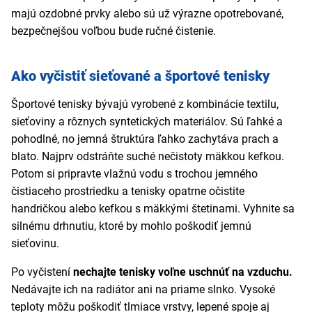
majú ozdobné prvky alebo sú už výrazne opotrebované,
bezpečnejšou voľbou bude ručné čistenie.
Ako vyčistiť sieťované a športové tenisky
Športové tenisky bývajú vyrobené z kombinácie textilu,
sieťoviny a rôznych syntetických materiálov. Sú ľahké a
pohodlné, no jemná štruktúra ľahko zachytáva prach a
blato. Najprv odstráňte suché nečistoty mäkkou kefkou.
Potom si pripravte vlažnú vodu s trochou jemného
čistiaceho prostriedku a tenisky opatrne očistite
handričkou alebo kefkou s mäkkými štetinami. Vyhnite sa
silnému drhnutiu, ktoré by mohlo poškodiť jemnú
sieťovinu.
Po vyčistení
nechajte tenisky voľne uschnúť na vzduchu.
Nedávajte ich na radiátor ani na priame slnko. Vysoké
teploty môžu poškodiť tlmiace vrstvy, lepené spoje aj