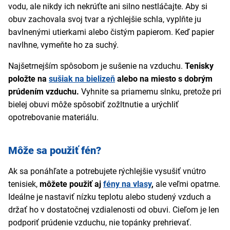
vodu, ale nikdy ich nekrúťte ani silno nestláčajte. Aby si
obuv zachovala svoj tvar a rýchlejšie schla, vyplňte ju
bavlnenými utierkami alebo čistým papierom. Keď papier
navlhne, vymeňte ho za suchý.
Najšetrnejším spôsobom je sušenie na vzduchu.
Tenisky
položte na
sušiak na bielizeň
alebo na miesto s dobrým
prúdením vzduchu.
Vyhnite sa priamemu slnku, pretože pri
bielej obuvi môže spôsobiť zožltnutie a urýchliť
opotrebovanie materiálu.
Môže sa použiť fén?
Ak sa ponáhľate a potrebujete rýchlejšie vysušiť vnútro
tenisiek,
môžete použiť aj
fény na vlasy
,
ale veľmi opatrne.
Ideálne je nastaviť nízku teplotu alebo studený vzduch a
držať ho v dostatočnej vzdialenosti od obuvi. Cieľom je len
podporiť prúdenie vzduchu, nie topánky prehrievať.