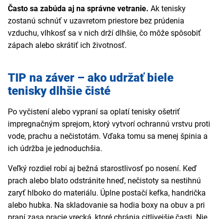
Často sa zabúda aj na správne vetranie.
Ak tenisky
zostanú schnúť v uzavretom priestore bez prúdenia
vzduchu, vlhkosť sa v nich drží dlhšie, čo môže spôsobiť
zápach alebo skrátiť ich životnosť.
TIP na záver – ako udržať biele
tenisky dlhšie čisté
Po vyčistení alebo vypraní sa oplatí tenisky ošetriť
impregnačným sprejom, ktorý vytvorí ochrannú vrstvu proti
vode, prachu a nečistotám. Vďaka tomu sa menej špinia a
ich údržba je jednoduchšia.
Veľký rozdiel robí aj bežná starostlivosť po nosení. Keď
prach alebo blato odstránite hneď, nečistoty sa nestihnú
zaryť hlboko do materiálu. Úplne postačí kefka, handrička
alebo hubka. Na skladovanie sa hodia boxy na obuv a pri
praní zasa pracie vrecká, ktoré chránia citlivejšie časti. Nie