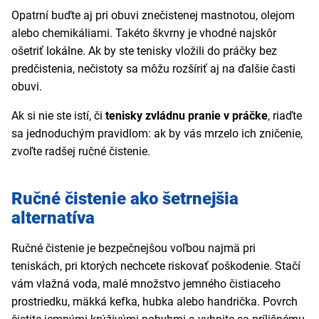
Opatrní buďte aj pri obuvi znečistenej mastnotou, olejom
alebo chemikáliami. Takéto škvrny je vhodné najskôr
ošetriť lokálne. Ak by ste tenisky vložili do práčky bez
predčistenia, nečistoty sa môžu rozšíriť aj na ďalšie časti
obuvi.
Ak si nie ste istí, či
tenisky zvládnu pranie v práčke
, riaďte
sa jednoduchým pravidlom: ak by vás mrzelo ich zničenie,
zvoľte radšej ručné čistenie.
Ručné čistenie ako šetrnejšia
alternatíva
Ručné čistenie je bezpečnejšou voľbou najmä pri
teniskách, pri ktorých nechcete riskovať poškodenie. Stačí
vám vlažná voda, malé množstvo jemného čistiaceho
prostriedku, mäkká kefka, hubka alebo handrička. Povrch