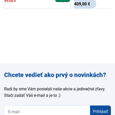
99,00 €
409,00 €
Zadajte
Chcete vedieť ako prvý o novinkách?
e-mail
Radi by sme Vám posielali naše akcie a jedinečné zľavy.
Stačí zadať Váš e-mail a je to :)
Prihlásiť