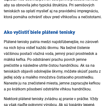
aby sa obnovila jeho typická štruktúra. Pri semišových
teniskách sa oplatí myslieť aj na pravidelnú impregnáciu,
ktorá pomáha ochrániť obuv pred vlhkosťou a nečistotami.
Ako vyčistiť biele plátené tenisky
Plátené tenisky patria medzi najobľúbenejšie, no zároveň
na nich býva vidieť každú škvrnu. Na bežné čistenie
väčšinou postačí vlažná voda, jemný prací prostriedok a
mäkká kefka. Po odstránení prachu povrch jemne
prečistite a následne utrite čistou handričkou. Ak sa na
teniskách objavili odolnejšie škvrny, môžete skúsiť pastu z
jedlej sódy a malého množstva čistiaceho prostriedku.
Naneste ju na znečistené miesta, jemne zapracujte kefkou
a po krátkom pôsobení odstráňte vlhkou handričkou.
Niektoré plátené tenisky zvládnu aj pranie v práčke. Vždy
sa však riaďte pokynmi výrobcu. Ak sú topánky lepené,