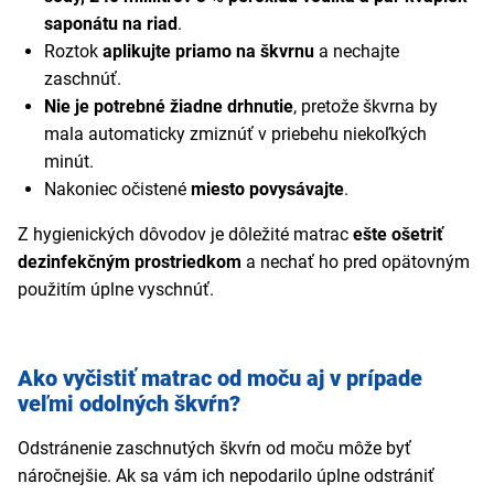
saponátu na riad
.
Roztok
aplikujte priamo na škvrnu
a nechajte
zaschnúť.
Nie je potrebné žiadne drhnutie
, pretože škvrna by
mala automaticky zmiznúť v priebehu niekoľkých
minút.
Nakoniec očistené
miesto povysávajte
.
Z hygienických dôvodov je dôležité matrac
ešte ošetriť
dezinfekčným prostriedkom
a nechať ho pred opätovným
použitím úplne vyschnúť.
Ako vyčistiť matrac od moču aj v prípade
veľmi odolných škvŕn?
Odstránenie zaschnutých škvŕn od moču môže byť
náročnejšie. Ak sa vám ich nepodarilo úplne odstrániť