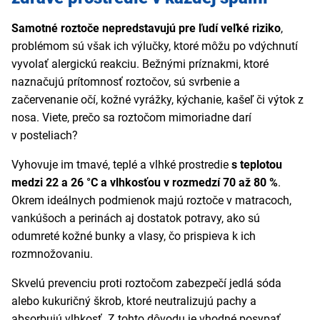
Samotné roztoče nepredstavujú pre ľudí veľké riziko
,
problémom sú však ich výlučky, ktoré môžu po vdýchnutí
vyvolať alergickú reakciu. Bežnými príznakmi, ktoré
naznačujú prítomnosť roztočov, sú svrbenie a
začervenanie očí, kožné vyrážky, kýchanie, kašeľ či výtok z
nosa. Viete, prečo sa roztočom mimoriadne darí
v posteliach?
Vyhovuje im tmavé, teplé a vlhké prostredie
s teplotou
medzi 22 a 26 °C a vlhkosťou v rozmedzí 70 až 80 %
.
Okrem ideálnych podmienok majú roztoče v matracoch,
vankúšoch a perinách aj dostatok potravy, ako sú
odumreté kožné bunky a vlasy, čo prispieva k ich
rozmnožovaniu.
Skvelú prevenciu proti roztočom zabezpečí jedlá sóda
alebo kukuričný škrob, ktoré neutralizujú pachy a
absorbujú vlhkosť. Z tohto dôvodu je vhodné posypať