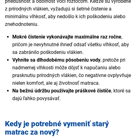
priedušnosť a odolnosť voči roztočom. Keďže sú vyrobené
z prírodných vlákien, vyžadujú si šetrné čistenie a
minimálnu vlhkosť, aby nedošlo k ich poškodeniu alebo
znehodnoteniu.
Mokré čistenie vykonávajte maximálne raz ročne
,
pričom je nevyhnutné ihneď odsať všetku vlhkosť, aby
sa zabránilo poškodeniu vlákien.
Vyhnite sa dlhodobému pôsobeniu vody
, pretože pri
nadmernej vlhkosti môže dôjsť k napučaniu alebo
prasknutiu prírodných vlákien, čo negatívne ovplyvňuje
nielen komfort, ale aj životnosť matraca.
Na bežnú údržbu používajte práškové čističe
, ktoré sa
dajú ľahko povysávať.
Kedy je potrebné vymeniť starý
matrac za nový?