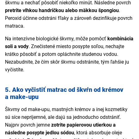
škvrnu a nechať pôsobiť niekoľko minút. Následne povrch
pretrite vlhkou handričkou alebo mäkkou špongiou
.
Peroxid účinne odstráni fľaky a zároveň dezinfikuje povrch
matraca.
Na intenzívne biologické škvrny, môže pomôcť
kombinácia
soli a vody
. Znečistené miesto posypte soľou, nechajte
krátko pôsobiť a potom opláchnite studenou vodou.
Nezabudnite, že čím skôr škvrnu odstránite, tým ľahšie ju
vyčistíte.
5. Ako vyčistiť matrac od škvŕn od krémov
a make-upu
Škvrny od make-upu, mastných krémov a inej kozmetiky
sú síce nepríjemné, ale dajú sa jednoducho odstrániť.
Najprv povrch jemne
zotrite papierovou utierkou a
následne posypte jedlou sódou
, ktorá absorbuje oleje