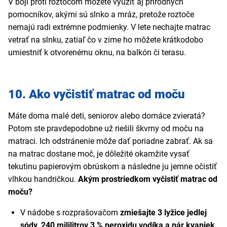
V boji proti roztočom môžete využiť aj prírodných
pomocníkov, akými sú slnko a mráz, pretože roztoče
nemajú radi extrémne podmienky. V lete nechajte matrac
vetrať na slnku, zatiaľ čo v zime ho môžete krátkodobo
umiestniť k otvorenému oknu, na balkón či terasu.
10. Ako vyčistiť matrac od moču
Máte doma malé deti, seniorov alebo domáce zvieratá?
Potom ste pravdepodobne už riešili škvrny od moču na
matraci. Ich odstránenie môže dať poriadne zabrať. Ak sa
na matrac dostane moč, je dôležité okamžite vysať
tekutinu papierovým obrúskom a následne ju jemne očistiť
vlhkou handričkou.
Akým prostriedkom vyčistiť matrac od
moču?
V nádobe s rozprašovačom
zmiešajte 3 lyžice jedlej
sódy, 240 mililitrov 3 % peroxidu vodíka a pár kvapiek