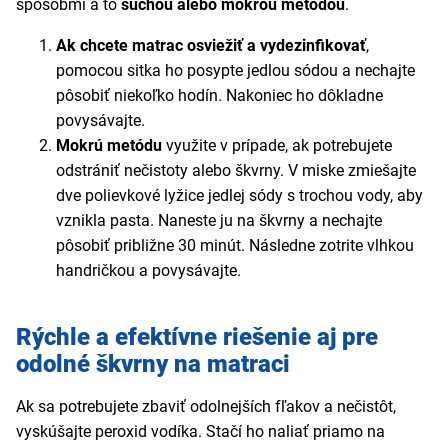
spôsobmi a to
suchou alebo mokrou metódou
.
Ak chcete matrac osviežiť a vydezinfikovať
,
pomocou sitka ho posypte jedlou sódou a nechajte
pôsobiť niekoľko hodín. Nakoniec ho dôkladne
povysávajte.
Mokrú metódu
využite v prípade, ak potrebujete
odstrániť nečistoty alebo škvrny. V miske zmiešajte
dve polievkové lyžice jedlej sódy s trochou vody, aby
vznikla pasta. Naneste ju na škvrny a nechajte
pôsobiť približne 30 minút. Následne zotrite vlhkou
handričkou a povysávajte.
Rýchle a efektívne riešenie aj pre
odolné škvrny na matraci
Ak sa potrebujete zbaviť odolnejších fľakov a nečistôt,
vyskúšajte peroxid vodíka. Stačí ho naliať priamo na