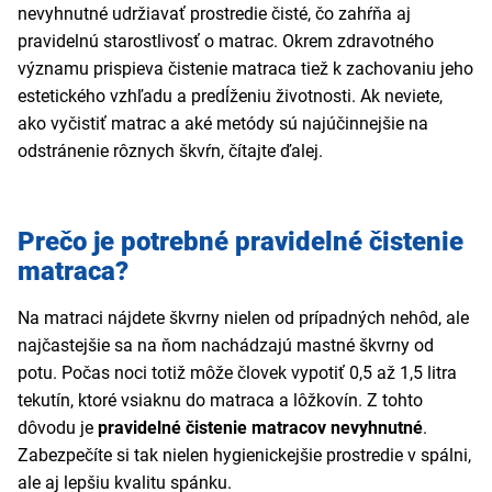
nevyhnutné udržiavať prostredie čisté, čo zahŕňa aj
pravidelnú starostlivosť o matrac. Okrem zdravotného
významu prispieva čistenie matraca tiež k zachovaniu jeho
estetického vzhľadu a predĺženiu životnosti. Ak neviete,
ako vyčistiť matrac a aké metódy sú najúčinnejšie na
odstránenie rôznych škvŕn, čítajte ďalej.
Prečo je potrebné pravidelné čistenie
matraca?
Na matraci nájdete škvrny nielen od prípadných nehôd, ale
najčastejšie sa na ňom nachádzajú mastné škvrny od
potu. Počas noci totiž môže človek vypotiť 0,5 až 1,5 litra
tekutín, ktoré vsiaknu do matraca a lôžkovín. Z tohto
dôvodu je
pravidelné čistenie matracov nevyhnutné
.
Zabezpečíte si tak nielen hygienickejšie prostredie v spálni,
ale aj lepšiu kvalitu spánku.