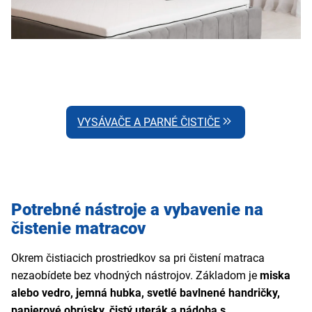
VYSÁVAČE A PARNÉ ČISTIČE
Potrebné nástroje a vybavenie na
čistenie matracov
Okrem čistiacich prostriedkov sa pri čistení matraca
nezaobídete bez vhodných nástrojov. Základom je
miska
alebo vedro, jemná hubka, svetlé bavlnené handričky,
papierové obrúsky, čistý uterák a nádoba s