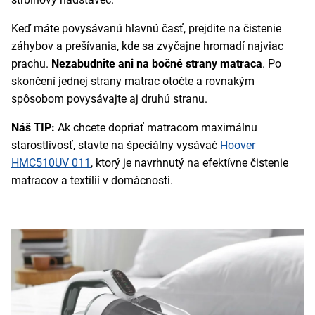
Keď máte povysávanú hlavnú časť, prejdite na čistenie
záhybov a prešívania, kde sa zvyčajne hromadí najviac
prachu.
Nezabudnite ani na bočné strany matraca
. Po
skončení jednej strany matrac otočte a rovnakým
spôsobom povysávajte aj druhú stranu.
Náš TIP:
Ak chcete dopriať matracom maximálnu
starostlivosť, stavte na špeciálny vysávač
Hoover
HMC510UV 011
, ktorý je navrhnutý na efektívne čistenie
matracov a textílií v domácnosti.