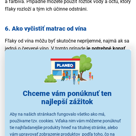
a farbivá. Prípadne môžete použiť roztok vody a octu, ktorý
fľaky rozloží a tým ich účinne odstráni.
6. Ako vyčistiť matrac od vína
Fľaky od vína môžu byť skutočne nepríjemné, najmä ak sa
jedná o červené víno. V tomto prípade
je potrebné konať
rýchlo
. Najprv
použite suchú svetlú handričku alebo
papierovú utierku na odsatie čo najväčšieho množstva
vína
. Na absorbovanie červenej farby a zabránenie jej
prenikaniu hlbšie do vlákien matraca nasypte na matrac
prášok do pečiva alebo soľ.
Chceme vám ponúknuť ten
Na odolné fľaky od vína
pomôže citrónová šťava
, ktorú
najlepší zážitok
aplikujte priamo na povrch. Hubkou matrac dôkladne
očistite a nechajte zmes chvíľu pôsobiť, aby ste
Aby na našich stránkach fungovalo všetko ako má,
používame tzv. cookies. Vďaka nim vám môžeme ponúknuť
dosiahli čo najlepšie výsledky.
tie najhľadanejšie produkty hneď na titulnej stránke, alebo
Ďalšou možnosťou je
peroxid vodíka
, ktorý zabráni
vám upravovať zobrazenie produktov podľa toho, čo na