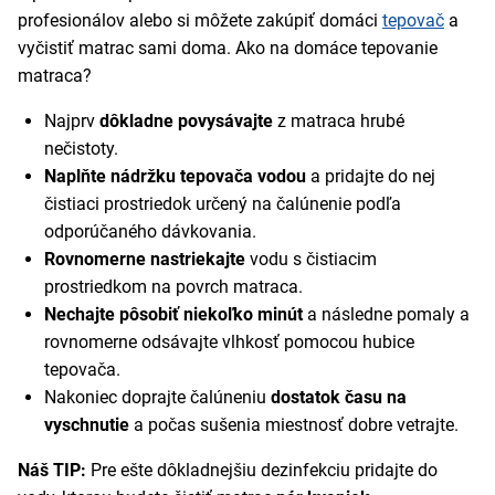
profesionálov alebo si môžete zakúpiť domáci
tepovač
a
vyčistiť matrac sami doma. Ako na domáce tepovanie
matraca?
Najprv
dôkladne povysávajte
z matraca hrubé
nečistoty.
Naplňte nádržku tepovača vodou
a pridajte do nej
čistiaci prostriedok určený na čalúnenie podľa
odporúčaného dávkovania.
Rovnomerne nastriekajte
vodu s čistiacim
prostriedkom na povrch matraca.
Nechajte pôsobiť niekoľko minút
a následne pomaly a
rovnomerne odsávajte vlhkosť pomocou hubice
tepovača.
Nakoniec doprajte čalúneniu
dostatok času na
vyschnutie
a počas sušenia miestnosť dobre vetrajte.
Náš TIP:
Pre ešte dôkladnejšiu dezinfekciu pridajte do