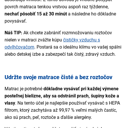
povrch matraca tenkou vrstvou aspoň raz týždenne,
nechať pôsobiť 15 až 30 minút
a následne ho dôkladne
povysávať.
Náš TIP:
Ak chcete zabrániť rozmnožovaniu roztočov
nielen v matraci zvážte kúpu
čističky vzduchu s
odvlhčovačom
. Postará sa o ideálnu klímu vo vašej spálni
alebo detskej izbe a zabezpečí tak čistý, zdravý vzduch.
Udržte svoje matrace čisté a bez roztočov
Matrac je potrebné
dôkladne vysávať pri každej výmene
posteľnej bielizne, aby sa odstránil prach, šupiny kože a
vlasy
. Na tento účel je najlepšie používať vysávač s HEPA
filtrom, ktorý zachytáva až 99,97 % veľmi malých častíc,
ako sú prach, peľ, roztoče a ďalšie alergény.