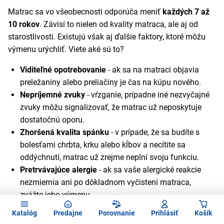
Matrac sa vo všeobecnosti odporúča meniť
každých 7 až
10 rokov
. Závisí to nielen od kvality matraca, ale aj od
starostlivosti. Existujú však aj ďalšie faktory, ktoré môžu
výmenu urýchliť. Viete aké sú to?
Viditeľné opotrebovanie
- ak sa na matraci objavia
preležaniny alebo preliačiny je čas na kúpu nového.
Nepríjemné zvuky
- vŕzganie, prípadne iné nezvyčajné
zvuky môžu signalizovať, že matrac už neposkytuje
dostatočnú oporu.
Zhoršená kvalita spánku
- v prípade, že sa budíte s
bolesťami chrbta, krku alebo kĺbov a necítite sa
oddýchnutí, matrac už zrejme neplní svoju funkciu.
Pretrvávajúce alergie
- ak sa vaše alergické reakcie
nezmiernia ani po dôkladnom vyčistení matraca,
zvážte jeho výmenu.
Výskyt plesní alebo škodcov
- plesne alebo ploštice na
Katalóg
Predajne
Porovnanie
Prihlásiť
Košík
matraci neveštia nič dobré. Kým pri plesniach môžete