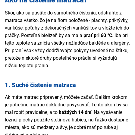
Ako na čistenie matraca?
Skôr, ako sa pustíte do samotného čistenia, odstráňte z
matraca všetko, čo je na ňom položené - plachty, prikrývky,
vankúše, poťahy z dekoračných vankúšikov a vložte ich do
práčky. Posteľná bielizeň by sa mala
prať pri 60 °C
. Iba pri
tejto teplote sa zničia všetky nežiadúce baktérie a alergény.
Pri praní však vždy dodržiavajte pokyny uvedené na štítku,
pretože niektoré druhy posteľného prádla si vyžadujú
nižšiu teplotu prania.
1. Suché čistenie matraca
Ak máte matrac pripravený, môžete začať. Ďalším krokom
je potrebné matrac dôkladne povysávať. Tento úkon by sa
mal robiť pravidelne, a to
každých 14 dní
. Na vysávanie
ložnej plochy použite štetinovú hubicu, na ťažko dostupné
miesta, ako sú medzery a švy, je dobré mať po ruke aj
štrbinový nadstavec.