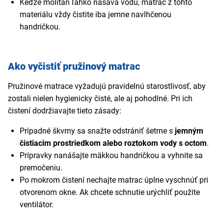
Keďže molitan ľahko nasáva vodu, matrac z tohto
materiálu vždy čistite iba jemne navlhčenou
handričkou.
Ako vyčistiť pružinový matrac
Pružinové matrace vyžadujú pravidelnú starostlivosť, aby
zostali nielen hygienicky čisté, ale aj pohodlné. Pri ich
čistení dodržiavajte tieto zásady:
Prípadné škvrny sa snažte odstrániť šetrne s
jemným
čistiacim prostriedkom alebo roztokom vody s octom
.
Prípravky nanášajte mäkkou handričkou a vyhnite sa
premočeniu.
Po mokrom čistení nechajte matrac úplne vyschnúť pri
otvorenom okne. Ak chcete schnutie urýchliť použite
ventilátor.