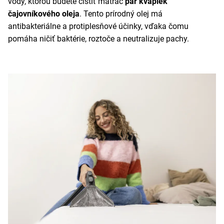
vody, ktorou budete čistiť matrac
pár kvapiek
čajovníkového oleja
. Tento prírodný olej má
antibakteriálne a protiplesňové účinky, vďaka čomu
pomáha ničiť baktérie, roztoče a neutralizuje pachy.