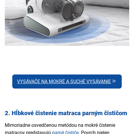
VYSÁVAČE NA MOKRÉ A SUCHÉ VYSÁVANIE
2. Hĺbkové čistenie matraca parným čističom
Mimoriadne osvedčenou metódou na mokré čistenie
matracov predstavujú
parné čističe
. Povrch nielen