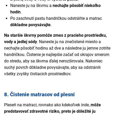
Naneste ju na škvrnu a
nechajte pôsobiť niekoľko
hodín
.
Po zaschnutí pastu handričkou odstráňte a matrac
dôkladne povysávajte
.
Na staršie škvrny pomôže zmes z pracieho prostriedku,
vody a jedlej sódy
. Naneste ju na znečistené miesto a
nechajte pôsobiť hodinu až dve a následne ju jemne zotrite
handričkou. Čistenie je najlepšie začať od okrajov smerom
do stredu, aby sa škvrna ďalej nerozširovala. Nakoniec
suchý povrch dôkladne povysávajte, aby sa odstránili
všetky zvyšky čistiacich prostriedkov.
8. Čistenie matracov od plesní
Pleseň na matraci, rovnako ako kdekoľvek inde,
môže
predstavovať zdravotné riziko, preto je dôležité ju