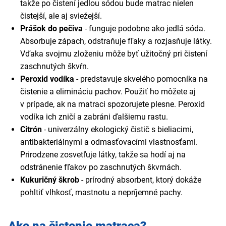
takže po čistení jedlou sódou bude matrac nielen
čistejší, ale aj sviežejší.
Prášok do pečiva
- funguje podobne ako jedlá sóda.
Absorbuje zápach, odstraňuje fľaky a rozjasňuje látky.
Vďaka svojmu zloženiu môže byť užitočný pri čistení
zaschnutých škvŕn.
Peroxid vodíka
- predstavuje skvelého pomocníka na
čistenie a elimináciu pachov. Použiť ho môžete aj
v prípade, ak na matraci spozorujete plesne. Peroxid
vodíka ich zničí a zabráni ďalšiemu rastu.
Citrón
- univerzálny ekologický čistič s bieliacimi,
antibakteriálnymi a odmasťovacími vlastnosťami.
Prirodzene zosvetľuje látky, takže sa hodí aj na
odstránenie fľakov po zaschnutých škvrnách.
Kukuričný škrob
- prírodný absorbent, ktorý dokáže
pohltiť vlhkosť, mastnotu a nepríjemné pachy.