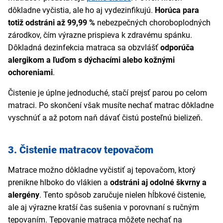
dôkladne vyčistia, ale ho aj vydezinfikujú.
Horúca para
totiž odstráni až 99,99 %
nebezpečných choroboplodných
zárodkov, čím výrazne prispieva k zdravému spánku.
Dôkladná dezinfekcia matraca sa obzvlášť
odporúča
alergikom a ľuďom s dýchacími alebo kožnými
ochoreniami
.
Čistenie je úplne jednoduché, stačí prejsť parou po celom
matraci. Po skončení však musíte nechať matrac dôkladne
vyschnúť a až potom naň dávať čistú posteľnú bielizeň.
3. Čistenie matracov tepovačom
Matrace možno dôkladne vyčistiť aj tepovačom, ktorý
prenikne hlboko do vlákien a
odstráni aj odolné škvrny a
alergény
. Tento spôsob zaručuje nielen hĺbkové čistenie,
ale aj výrazne kratší čas sušenia v porovnaní s ručným
tepovaním. Tepovanie matraca môžete nechať na