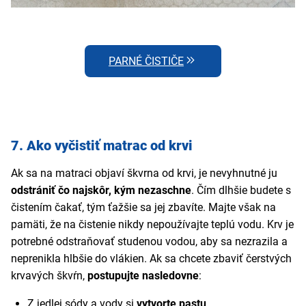
PARNÉ ČISTIČE
7. Ako vyčistiť matrac od krvi
Ak sa na matraci objaví škvrna od krvi, je nevyhnutné ju
odstrániť čo najskôr, kým nezaschne
. Čím dlhšie budete s
čistením čakať, tým ťažšie sa jej zbavíte. Majte však na
pamäti, že na čistenie nikdy nepoužívajte teplú vodu. Krv je
potrebné odstraňovať studenou vodou, aby sa nezrazila a
neprenikla hlbšie do vlákien. Ak sa chcete zbaviť čerstvých
krvavých škvŕn,
postupujte nasledovne
:
Z jedlej sódy a vody si
vytvorte pastu
.