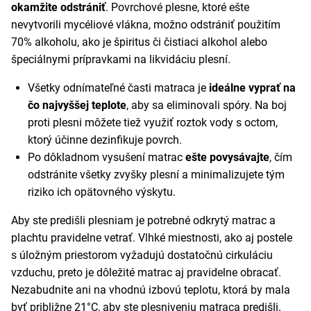
okamžite odstrániť
. Povrchové plesne, ktoré ešte
nevytvorili mycéliové vlákna, možno odstrániť použitím
70% alkoholu, ako je špiritus či čistiaci alkohol alebo
špeciálnymi prípravkami na likvidáciu plesní.
Všetky odnímateľné časti matraca je
ideálne vyprať na
čo najvyššej teplote
, aby sa eliminovali spóry. Na boj
proti plesni môžete tiež využiť roztok vody s octom,
ktorý účinne dezinfikuje povrch.
Po dôkladnom vysušení matrac
ešte povysávajte
, čím
odstránite všetky zvyšky plesní a minimalizujete tým
riziko ich opätovného výskytu.
Aby ste predišli plesniam je potrebné odkrytý matrac a
plachtu pravidelne vetrať. Vlhké miestnosti, ako aj postele
s úložným priestorom vyžadujú dostatočnú cirkuláciu
vzduchu, preto je dôležité matrac aj pravidelne obracať.
Nezabudnite ani na vhodnú izbovú teplotu, ktorá by mala
byť približne 21°C, aby ste plesniveniu matraca predišli.