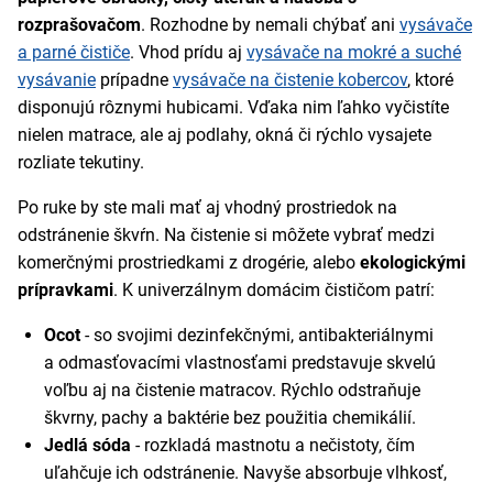
rozprašovačom
. Rozhodne by nemali chýbať ani
vysávače
a parné čističe
. Vhod prídu aj
vysávače na mokré a suché
vysávanie
prípadne
vysávače na čistenie kobercov
, ktoré
disponujú rôznymi hubicami. Vďaka nim ľahko vyčistíte
nielen matrace, ale aj podlahy, okná či rýchlo vysajete
rozliate tekutiny.
Po ruke by ste mali mať aj vhodný prostriedok na
odstránenie škvŕn. Na čistenie si môžete vybrať medzi
komerčnými prostriedkami z drogérie, alebo
ekologickými
prípravkami
. K univerzálnym domácim čističom patrí:
Ocot
- so svojimi dezinfekčnými, antibakteriálnymi
a odmasťovacími vlastnosťami predstavuje skvelú
voľbu aj na čistenie matracov. Rýchlo odstraňuje
škvrny, pachy a baktérie bez použitia chemikálií.
Jedlá sóda
- rozkladá mastnotu a nečistoty, čím
uľahčuje ich odstránenie. Navyše absorbuje vlhkosť,