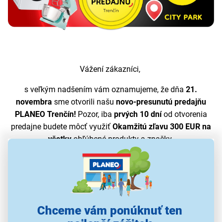
Vážení zákazníci,
s veľkým nadšením vám oznamujeme, že dňa
21.
novembra
sme otvorili našu
novo-presunutú predajňu
PLANEO Trenčín!
Pozor, iba
prvých 10 dní
od otvorenia
predajne budete môcť využiť
Okamžitú zľavu 300 EUR na
všetky
obľúbené produkty a značky.
Nájdete nás v
City Park
Chceme vám ponúknuť ten