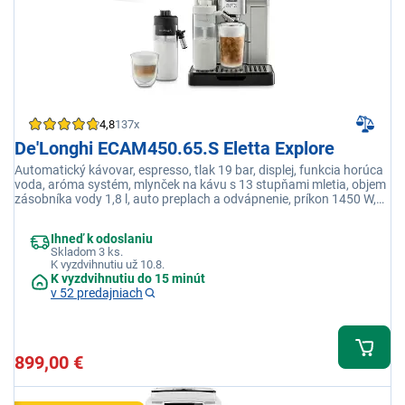
4,8
137x
De'Longhi ECAM450.65.S Eletta Explore
Automatický kávovar, espresso, tlak 19 bar, displej, funkcia horúca
voda, aróma systém, mlynček na kávu s 13 stupňami mletia, objem
zásobníka vody 1,8 l, auto preplach a odvápnenie, príkon 1450 W,
strieborná
Ihneď k odoslaniu
Skladom 3 ks.
K vyzdvihnutiu už 10.8.
K vyzdvihnutiu do 15 minút
v 52 predajniach
899,00 €