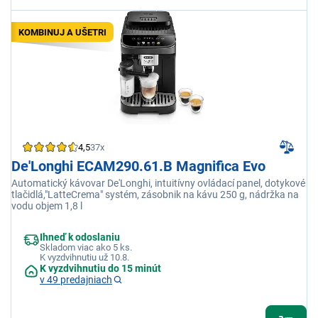
KOMBINUJ A UŠETRI
4,5
37x
De'Longhi ECAM290.61.B Magnifica Evo
Automatický kávovar De'Longhi, intuitívny ovládací panel, dotykové
tlačidlá,"LatteCrema" systém, zásobnik na kávu 250 g, nádržka na
vodu objem 1,8 l
Ihneď k odoslaniu
Skladom viac ako 5 ks.
K vyzdvihnutiu už 10.8.
K vyzdvihnutiu do 15 minút
v 49 predajniach