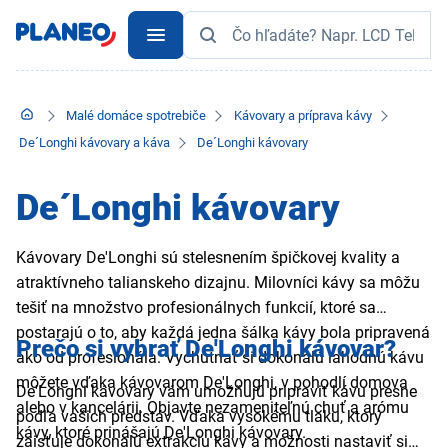
Malé domáce spotrebiče
Kávovary a príprava kávy
De´Longhi kávovary a káva
De´Longhi kávovary
De´Longhi kávovary
Kávovary De'Longhi sú stelesnením špičkovej kvality a
atraktívneho talianskeho dizajnu. Milovníci kávy sa môžu
tešiť na množstvo profesionálnych funkcií, ktoré sa
postarajú o to, aby každá jedna šálka kávy bola pripravená
Prečo si vybrať De'Longhi kávovar?
ako od profesionála. Vychutnať si dokonalú lahodnú kávu
môžete vďaka kávovarom De'Longhi, v pohodlí domova
De'Longhi kávovary vám umožňujú pripraviť kávu presne
alebo v kancelárii. Objavte nezameniteľnú chuť a arómu
podľa vašich predstáv. Vďaka vysokému tlaku, ktorý
kávy, ktoré prinášajú De'Longhi kávovary.
zaisťuje dokonalú extrakciu kávy a možnosti nastaviť si