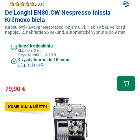
5,0
3x
De'Longhi EN80.CW Nespresso Inissia
Krémovo biela
Kapsulový kávovar Nespresso, objem 0,7l, Tlak 19 bar, veľkosti
nápojov 2, nahriatie 25 sekúnd, automatické vypnutie po 9 min.
Ihneď k odoslaniu
Skladom 2 ks.
K vyzdvihnutiu už 10.8.
K vyzdvihnutiu do 15 minút
v 1 predajni
79,90 €
KOMBINUJ A UŠETRI