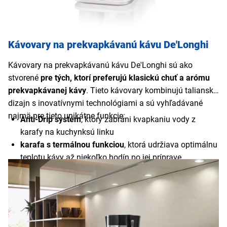
Kávovary na prekvapkávanú kávu De'Longhi
Kávovary na prekvapkávanú kávu De'Longhi sú ako
stvorené
pre tých, ktorí preferujú klasickú chuť a arómu
prekvapkávanej kávy
. Tieto kávovary kombinujú taliansky
dizajn s inovatívnymi technológiami a sú vyhľadávané
najmä pre tieto unikátne funkcie:
Anti-Drip systém
, ktorý zabráni kvapkaniu vody z
karafy na kuchynksú linku
karafa s termálnou funkciou
, ktorá udržiava optimálnu
teplotu kávy až niekoľko hodín po jej príprave
funkcia Aroma Control
pre dokonalú intenzitu kávy
podľa vašich preferencií
časovač
, ktorý umožňuje naplánovať prípravu kávy na
konkrétny čas
automatické vypnutie
kávovaru