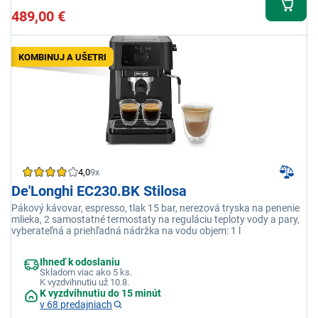
489,00 €
KOMBINUJ A UŠETRI
4,0
9x
De'Longhi EC230.BK Stilosa
Pákový kávovar, espresso, tlak 15 bar, nerezová tryska na penenie
mlieka, 2 samostatné termostaty na reguláciu teploty vody a pary,
vyberateľná a priehľadná nádržka na vodu objem: 1 l
Ihneď k odoslaniu
Skladom viac ako 5 ks.
K vyzdvihnutiu už 10.8.
K vyzdvihnutiu do 15 minút
v 68 predajniach