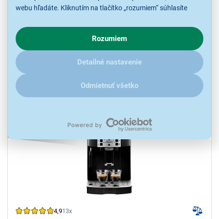
vodu 1,7 l, Cappuccino systém, použitie mletej kávy, tryska otočná o
webu hľadáte. Kliknutím na tlačítko „rozumiem“ súhlasíte
360 ° pre profesionálnu prípravu mlieka, príprava dvoch šálok
s využívaním cookies pre analytické účely a predaním údajov
naraz, systém proti odkvapkávaniu
o chovaní na webe pre zobrazovaní cielených reklám.
Ihneď k odoslaniu
Rozumiem
V prípade že vás zaujímajú detaily, ako u nás s cookies a
Skladom 4 ks.
K vyzdvihnutiu už 10.8.
ďalšími údaji pracujeme, kliknite
sem
.
K vyzdvihnutiu do 15 minút
Detailné nastavenie
v 58 predajniach
Odmietnuť všetko
139,00 €
KOMBINUJ A UŠETRI
4,9
13x