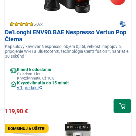
5,0
2x
De'Longhi ENV90.BAE Nespresso Vertuo Pop
Čierna
Kapsulový kávovar Nespresso, objem 0,56l, veľkosti nápojov 6,
pripojenie Wi-Fi a Bluetooth®, technológia Centrifusion™, nahriatie
30 sekúnd
Ihneď k odoslaniu
Skladom 1 ks.
K vyzdvihnutiu už 10.8.
K vyzdvihnutiu do 15 minút
v 1 predajni
119,90 €
KOMBINUJ A UŠETRI