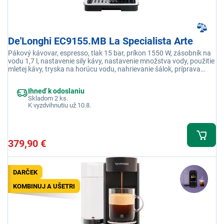
De'Longhi EC9155.MB La Specialista Arte
Pákový kávovar, espresso, tlak 15 bar, príkon 1550 W, zásobník na
vodu 1,7 l, nastavenie sily kávy, nastavenie množstva vody, použitie
mletej kávy, tryska na horúcu vodu, nahrievanie šálok, príprava
dvoch šálok naraz, čistenie a odvápnenie
Ihneď k odoslaniu
Skladom 2 ks.
K vyzdvihnutiu už 10.8.
379,90 €
DARČEK
KOMBINUJ A UŠETRI