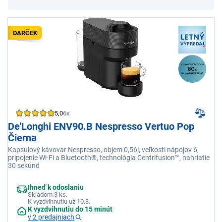
DARČEK
5,0
6x
De'Longhi ENV90.B Nespresso Vertuo Pop
Čierna
Kapsulový kávovar Nespresso, objem 0,56l, veľkosti nápojov 6,
pripojenie Wi-Fi a Bluetooth®, technológia Centrifusion™, nahriatie
30 sekúnd
Ihneď k odoslaniu
Skladom 3 ks.
K vyzdvihnutiu už 10.8.
K vyzdvihnutiu do 15 minút
v 2 predajniach