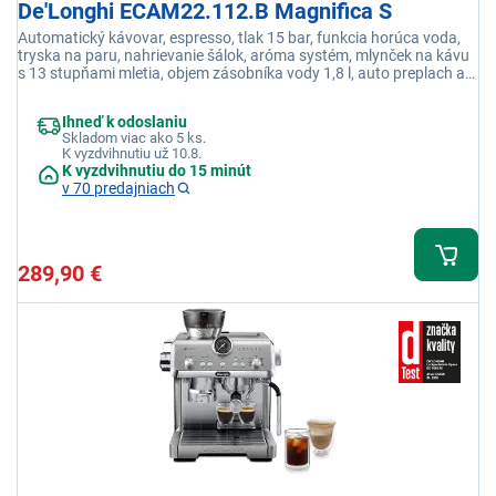
De'Longhi ECAM22.112.B Magnifica S
Automatický kávovar, espresso, tlak 15 bar, funkcia horúca voda,
tryska na paru, nahrievanie šálok, aróma systém, mlynček na kávu
s 13 stupňami mletia, objem zásobníka vody 1,8 l, auto preplach a
odvápnenie, príkon 1450 W, čierna
Ihneď k odoslaniu
Skladom viac ako 5 ks.
K vyzdvihnutiu už 10.8.
K vyzdvihnutiu do 15 minút
v 70 predajniach
289,90 €