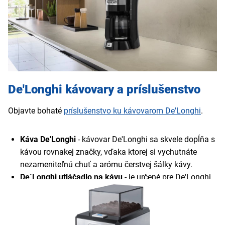
odvápňovací program
pre jednoduchú údržbu kávovaru
De'Longhi kávovary a príslušenstvo
Objavte bohaté
príslušenstvo ku kávovarom De'Longhi
.
Káva De'Longhi
- kávovar De'Longhi sa skvele dopĺňa s
kávou rovnakej značky, vďaka ktorej si vychutnáte
nezameniteľnú chuť a arómu čerstvej šálky kávy.
De´Longhi utláčadlo na kávu
- je určené pre De'Longhi
kávovar pákový a perfektne utlačí mletú kávu a pripraví
ju na ďalšie spracovanie.
Odvápňovač De´Longhi
- účinne odstráni vodný kameň