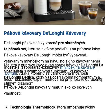
Pákové kávovary De'Longhi Kávovary
De'Longhi pákové sú vytvorené
pre skutočných
fajnšmekrov
, ktorí sa aktívne podieľajú na príprave kávy.
Pákové kávovary De'Longhi môžu byť vybavené
vstavaným mlynčekom na kávu, no ak ho kávovar nemá
Majstra v príprave kávy z vás spraví kávovar De'Longhi
La
môžete si zaobstarať exkluzívny
mlynček na kávu De
Specialista
s výnimočnými funkciami, či kávovar
´Longhi
, vďaka ktorému sa vám otvoria možnosti
De'Longhi Dedica
, ktorý vás očarí svojím kompaktným a
neobmedzeného experimentovania pri príprave obľúbenej
štíhlym dizajnom.
kávy.
Pákové DeLonghi kávovary majú niekoľko skvelých
vlastností:
Technológia Thermoblock
, ktorá umožňuje rýchly