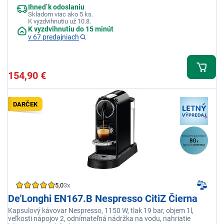
Ihneď k odoslaniu
Skladom viac ako 5 ks.
K vyzdvihnutiu už 10.8.
K vyzdvihnutiu do 15 minút
v 67 predajniach
154,90 €
DARČEK
5,0
3x
De'Longhi EN167.B Nespresso CitiZ Čierna
Kapsulový kávovar Nespresso, 1150 W, tlak 19 bar, objem 1l,
veľkosti nápojov 2, odnímateľná nádržka na vodu, nahriatie