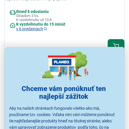
Ihneď k odoslaniu
Skladom 3 ks.
K vyzdvihnutiu už 10.8.
K vyzdvihnutiu do 15 minút
v 6 predajniach
179,00 €
KOMBINUJ A UŠETRI
Chceme vám ponúknuť ten
najlepší zážitok
Aby na našich stránkach fungovalo všetko ako má,
4,6
10x
používame tzv. cookies. Vďaka nim vám môžeme ponúknuť
De'Longhi Classic EM450.M
tie najhľadanejšie produkty hneď na titulnej stránke, alebo
vám upravovať zobrazenie produktov podľa toho, čo na
Pákový kávovar, espresso, tlak 15 bar, príkon 1325 W, zásobník na