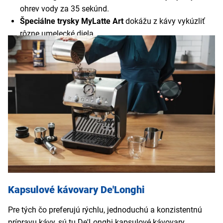
ohrev vody za 35 sekúnd.
Špeciálne trysky MyLatte Art
dokážu z kávy vykúzliť
rôzne umelecké diela.
Funkcia Cappuccino System
pre dokonale napenené
cappuccino alebo latte.
Ovládanie teploty a vysokotlakové čerpadlo
pre
dokonalú extrakciu kávy.
Dvojité steny filtrov
, ktoré zaisťujú hustú krémovú penu
na espresse.
Mnoho ďalších profesionálnych funkcií
, ktoré vám
umožnia pripraviť kávu na úrovni baristu.
Kapsulové kávovary De'Longhi
Pre tých čo preferujú rýchlu, jednoduchú a konzistentnú
prípravu kávy, sú tu De'Longhi kapsulové kávovary.