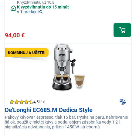
K vyzdvihnutiu už 10.8.
K vyzdvihnutiu do 15 minút
v 1 predajni
94,00 €
KOMBINUJ A UŠETRI
4,5
11x
De'Longhi EC685.M Dedica Style
Pákový kávovar, espresso, tlak 15 bar, tryska na paru, nahrievanie
šálok, použitie mletej kávy a podu, objem zásobníka vody 1,2 l,
signalizácia odvápnenia, príkon 1450 W, strieborná