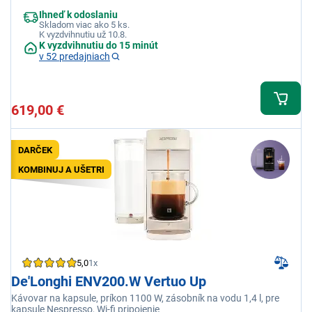
Ihneď k odoslaniu
Skladom viac ako 5 ks.
K vyzdvihnutiu už 10.8.
K vyzdvihnutiu do 15 minút
v 52 predajniach
619,00 €
DARČEK
KOMBINUJ A UŠETRI
5,0
1x
De'Longhi ENV200.W Vertuo Up
Kávovar na kapsule, príkon 1100 W, zásobník na vodu 1,4 l, pre
kapsule Nespresso, Wi-fi pripojenie