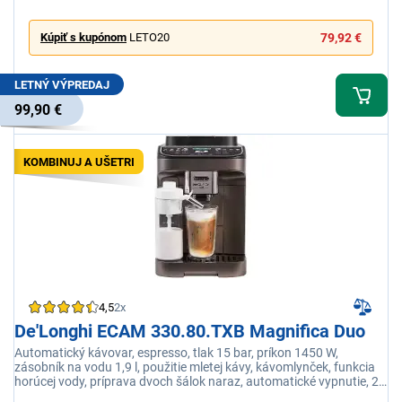
Kúpiť s kupónom
LETO20
79,92 €
LETNÝ VÝPREDAJ
99,90 €
KOMBINUJ A UŠETRI
4,5
2x
De'Longhi ECAM 330.80.TXB Magnifica Duo
Automatický kávovar, espresso, tlak 15 bar, príkon 1450 W,
zásobník na vodu 1,9 l, použitie mletej kávy, kávomlynček, funkcia
horúcej vody, príprava dvoch šálok naraz, automatické vypnutie, 20
nastavení nápojov