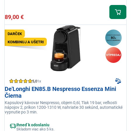
89,00 €
DARČEK
KOMBINUJ A UŠETRI
5,0
1x
De'Longhi EN85.B Nespresso Essenza Mini
Čierna
Kapsulový kávovar Nespresso, objem 0,6l, Tlak 19 bar, veľkosti
nápojov 2, príkon 1200-1310 W, nahriatie 30 sekúnd, automatické
vypnutie po 3 min.
Ihneď k odoslaniu
Skladom viac ako 5 ks.