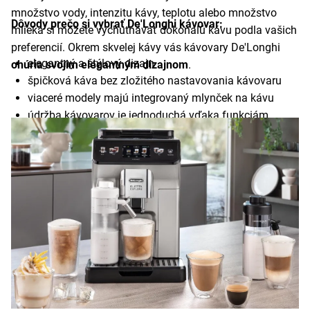
množstvo vody, intenzitu kávy, teplotu alebo množstvo
Dôvody prečo si vybrať De'Longhi kávovar:
mlieka si môžete vychutnávať dokonalú kávu podla vašich
preferencií. Okrem skvelej kávy vás kávovary De'Longhi
elegantný a štýlový dizajn
ohúria svojim elegantným dizajnom
.
špičková káva bez zložitého nastavovania kávovaru
viaceré modely majú integrovaný mlynček na kávu
údržba kávovarov je jednoduchá vďaka funkciám
automatického čistenia a odvápňovania
široký výber modelov, ktoré uspokoja aj náročných
zákazníkov