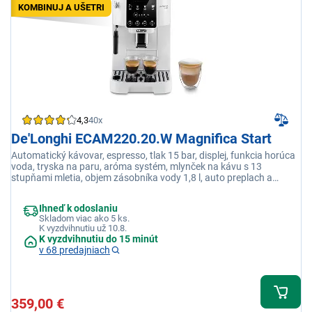
KOMBINUJ A UŠETRI
4,3
40x
De'Longhi ECAM220.20.W Magnifica Start
Automatický kávovar, espresso, tlak 15 bar, displej, funkcia horúca
voda, tryska na paru, aróma systém, mlynček na kávu s 13
stupňami mletia, objem zásobníka vody 1,8 l, auto preplach a
odvápnenie, príkon 1450 W, biela
Ihneď k odoslaniu
Skladom viac ako 5 ks.
K vyzdvihnutiu už 10.8.
K vyzdvihnutiu do 15 minút
v 68 predajniach
359,00 €