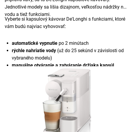
Jednotlivé modely sa líšia dizajnom, veľkosťou nádržky na
vodu a tiež funkciami.
Vyberte si kapsulový kávovar De'Longhi s funkciami, ktoré
vám budú najviac vyhovovať:
automatické vypnutie
po 2 minútach
rýchle nahriatie vody
(už do 25 sekúnd v závislosti od
vybraného modelu)
manuálne otváranie a zatváranie držiaka kapsúl
Technológia Centrifusion™
pre rovnomernú extrakciu
kávy