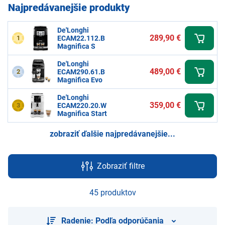
Najpredávanejšie produkty
De'Longhi
289,90 €
1
ECAM22.112.B
Magnifica S
De'Longhi
489,00 €
2
ECAM290.61.B
Magnifica Evo
De'Longhi
359,00 €
3
ECAM220.20.W
Magnifica Start
zobraziť ďalšie najpredávanejšie...
Zobraziť filtre
45 produktov
Radenie: Podľa odporúčania