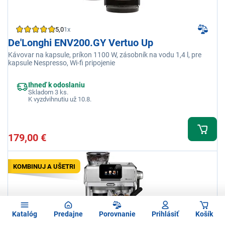
5,0
1x
De'Longhi ENV200.GY Vertuo Up
Kávovar na kapsule, príkon 1100 W, zásobník na vodu 1,4 l, pre
kapsule Nespresso, Wi-fi pripojenie
Ihneď k odoslaniu
Skladom 3 ks.
K vyzdvihnutiu už 10.8.
179,00 €
KOMBINUJ A UŠETRI
Katalóg
Predajne
Porovnanie
Prihlásiť
Košík