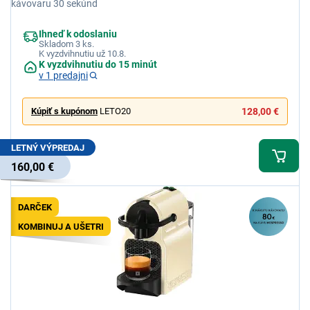
kávovaru 30 sekúnd
Ihneď k odoslaniu
Skladom 3 ks.
K vyzdvihnutiu už 10.8.
K vyzdvihnutiu do 15 minút
v 1 predajni
Kúpiť s kupónom
LETO20
128,00 €
LETNÝ VÝPREDAJ
160,00 €
DARČEK
KOMBINUJ A UŠETRI