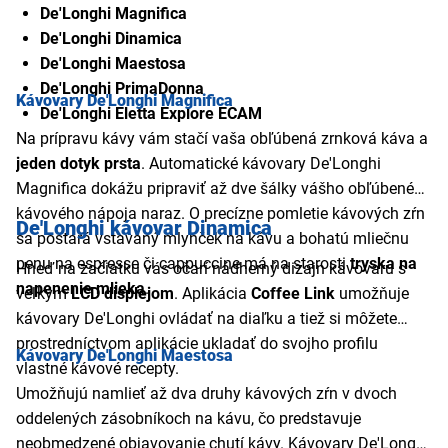
De'Longhi Magnifica
De'Longhi Dinamica
De'Longhi Maestosa
De'Longhi PrimaDonna
Kávovary De'Longhi Magnifica
De'Longhi Eletta Explore ECAM
Na prípravu kávy vám stačí vaša obľúbená zrnková káva a
jeden dotyk prsta
. Automatické kávovary De'Longhi
Magnifica dokážu pripraviť až dve šálky vášho obľúbeného
kávového nápoja naraz. O precízne pomletie kávových zŕn
De'Longhi kávovar Dinamica
sa postará vstavaný mlynček na kávu a bohatú mliečnu
penu na espresse či cappuccine má na starosti
tryska na
Hneď na začiatku vás očarí nádherný dizajn kávovaru s
napenenie mlieka
.
veľkým
LCD displejom
. Aplikácia
Coffee Link
umožňuje
kávovary De'Longhi ovládať na diaľku a tiež si môžete
prostredníctvom aplikácie ukladať do svojho profilu
Kávovary De'Longhi Maestosa
vlastné kávové recepty.
Umožňujú namlieť až dva druhy kávových zŕn v dvoch
oddelených zásobníkoch na kávu, čo predstavuje
neobmedzené objavovanie chutí kávy. Kávovary De'Longhi