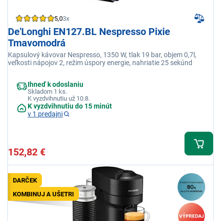
5,0
3x
De'Longhi EN127.BL Nespresso Pixie
Tmavomodrá
Kapsulový kávovar Nespresso, 1350 W, tlak 19 bar, objem 0,7l,
veľkosti nápojov 2, režim úspory energie, nahriatie 25 sekúnd
Ihneď k odoslaniu
Skladom 1 ks.
K vyzdvihnutiu už 10.8.
K vyzdvihnutiu do 15 minút
v 1 predajni
152,82 €
DARČEK
KOMBINUJ A UŠETRI