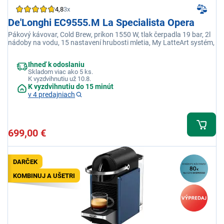
4,8
3x
De'Longhi EC9555.M La Specialista Opera
Pákový kávovar, Cold Brew, príkon 1550 W, tlak čerpadla 19 bar, 2l
nádoby na vodu, 15 nastavení hrubosti mletia, My LatteArt systém,
Ihneď k odoslaniu
Skladom viac ako 5 ks.
K vyzdvihnutiu už 10.8.
K vyzdvihnutiu do 15 minút
v 4 predajniach
699,00 €
DARČEK
KOMBINUJ A UŠETRI