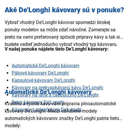
Aké De'Longhi kávovary sú v ponuke?
Vybrať vhodný De'Longhi kávovar spomedzi širokej
ponuky modelov sa môže zdať náročné. Zamerajte sa
preto na vami preferovaný spôsob prípravy kávy a tak si
budete vedieť jednoducho vybrať vhodný typ kávovaru.
V našej ponuke nájdete tieto De'Longhi kávovary:
Automatické De'Longhi kávovary
Pákové kávovary De'Longhi
Kapsulové kávovary De'Longhi
Kávovary na prekvapkávanú kávu De'Longhi
Automatické De'Longhi kávovary
Kávovary na latte a cappuccino De'Longhi
Retro kávovary De'Longhi
Kvalitnú a rýchlu kávu vám pripravia plnoautomatické
Kávovary s mlynčekom De'Longhi
kávovary De'Longhi. Medzi obľúbené modely
automatických kávovarov značky De'Longhi patria tieto
modely: