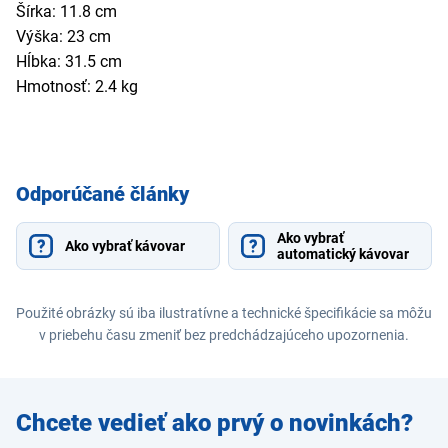
Šírka: 11.8 cm
Výška: 23 cm
Hĺbka: 31.5 cm
Hmotnosť: 2.4 kg
Odporúčané články
Ako vybrať
Ako vybrať kávovar
automatický kávovar
Použité obrázky sú iba ilustratívne a technické špecifikácie sa môžu
v priebehu času zmeniť bez predchádzajúceho upozornenia.
Zadajte
Chcete vedieť ako prvý o novinkách?
e-mail