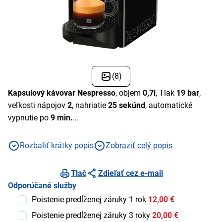
(8)
Kapsulový kávovar Nespresso
, objem
0,7l
, Tlak
19 bar
,
veľkosti nápojov
2
, nahriatie
25 sekúnd
, automatické
vypnutie po
9 min.
Rozbaliť krátky popis
Zobraziť celý popis
Tlač
Zdieľať cez e-mail
Odporúčané služby
Poistenie predĺženej záruky 1 rok
12,00 €
Poistenie predĺženej záruky 3 roky
20,00 €