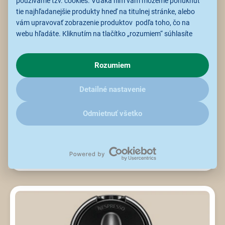
používame tzv. cookies. Vďaka nim vám môžeme ponúknuť
tie najhľadanejšie produkty hneď na titulnej stránke, alebo
vám upravovať zobrazenie produktov podľa toho, čo na
webu hľadáte. Kliknutím na tlačítko „rozumiem“ súhlasíte
s využívaním cookies pre analytické účely a predaním údajov
o chovaní na webe pre zobrazovaní cielených reklám.
Rozumiem
V prípade že vás zaujímajú detaily, ako u nás s cookies a
ďalšími údaji pracujeme, kliknite
sem
.
Detailné nastavenie
Odmietnuť všetko
Nahriatie do 25 sekúnd
Privítajte
rýchlosť
, s ktorou si svoju vytúženú šálku kávy
pripravíte
takmer okamžite
po zapnutí kávovaru.