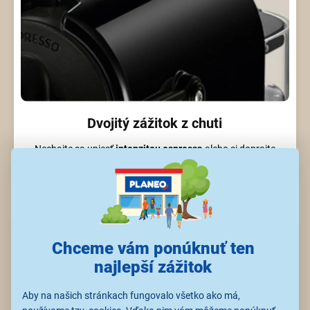
Dvojitý zážitok z chuti
Nechajte sa uniesť
intenzitou espressa
alebo si doprajte
dlhší moment relaxu pri
lahodnom lungu
.
Chceme vám ponúknuť ten
najlepší zážitok
Aby na našich stránkach fungovalo všetko ako má,