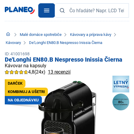
Malé domáce spotrebiče
Kávovary a príprava kávy
Kávovary
De'Longhi EN80.B Nespresso Inissia Čierna
ID: 41001698
De'Longhi EN80.B Nespresso Inissia Čierna
Kávovar na kapsuly
4,8
(24x)
13 recenzií
DARČEK
KOMBINUJ A UŠETRI
NA OBJEDNÁVKU