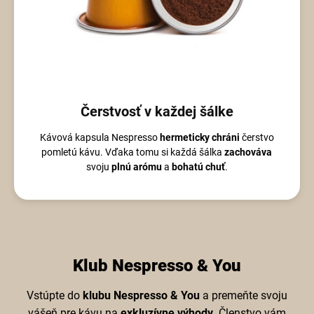
Čerstvosť v každej šálke
Kávová kapsula Nespresso
hermeticky chráni
čerstvo
pomletú kávu. Vďaka tomu si každá šálka
zachováva
svoju
plnú arómu
a
bohatú chuť
.
Klub Nespresso & You
Vstúpte do
klubu Nespresso & You
a premeňte svoju
vášeň pre kávu na
exkluzívne výhody
. Členstvo vám