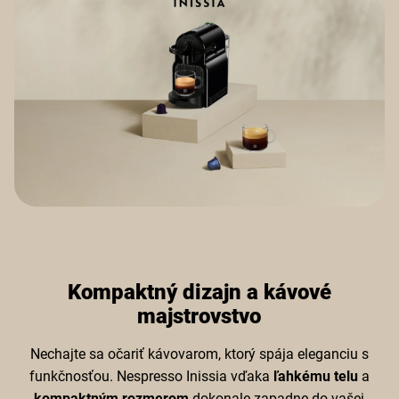
Kompaktný dizajn a kávové
majstrovstvo
Nechajte sa očariť kávovarom, ktorý spája eleganciu s
funkčnosťou. Nespresso Inissia vďaka
ľahkému telu
a
kompaktným rozmerom
dokonale zapadne do vašej