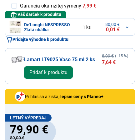
Garancia okamžitej výmeny
7,99 €
Váš darček k produktu
80,00 €
De'Longhi NESPRESSO
1 ks
0,01 €
Zlatá obálka
Pridajte výhodne k produktu
8,99 €
(- 15 %)
Lamart LT9025 Vaso 75 ml 2 ks
7,64 €
Pridať k produktu
Prihlás sa a získaj
lepšie ceny s Planeo+
LETNÝ VÝPREDAJ
79,90 €
89,00 €