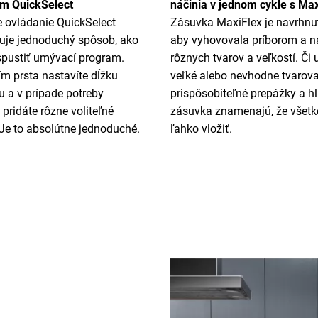
ím QuickSelect
náčinia v jednom cykle s Max
ne ovládanie QuickSelect
Zásuvka MaxiFlex je navrhnut
uje jednoduchý spôsob, ako
aby vyhovovala príborom a n
 spustiť umývací program.
rôznych tvarov a veľkostí. Či 
m prsta nastavíte dĺžku
veľké alebo nevhodne tvarova
 a v prípade potreby
prispôsobiteľné prepážky a h
pridáte rôzne voliteľné
zásuvka znamenajú, že všetk
 Je to absolútne jednoduché.
ľahko vložiť.