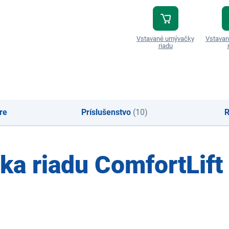
Vstavané umývačky
Vstava
riadu
re
Príslušenstvo
(10)
R
a riadu ComfortLift