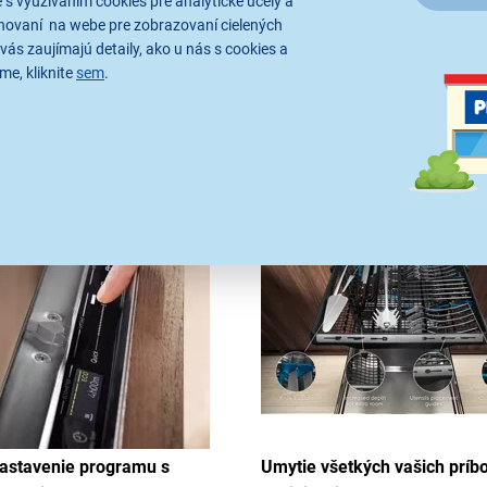
 s využívaním cookies pre analytické účely a
hovaní na webe pre zobrazovaní cielených
vás zaujímajú detaily, ako u nás s cookies a
me, kliknite
sem
.
nastavenie programu s
Umytie všetkých vašich príb