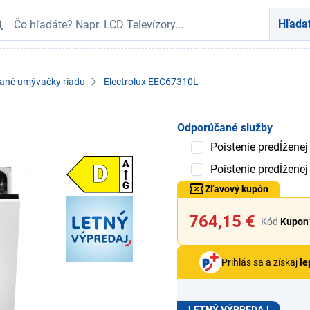
Hľada
ané umývačky riadu
Electrolux EEC67310L
Odporúčané služby
Poistenie predĺženej
Poistenie predĺženej
Zľavový kupón
764,15 €
Kód
Kupon
Prihlás sa a získaj
le
LETNÝ VÝPREDAJ