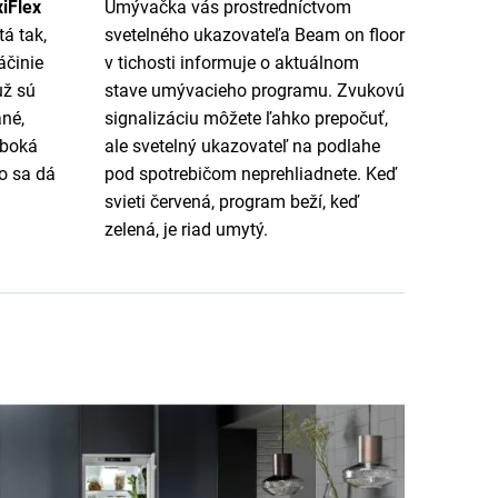
iFlex
Umývačka vás prostredníctvom
á tak,
svetelného ukazovateľa Beam on floor
áčinie
v tichosti informuje o aktuálnom
už sú
stave umývacieho programu. Zvukovú
né,
signalizáciu môžete ľahko prepočuť,
lboká
ale svetelný ukazovateľ na podlahe
o sa dá
pod spotrebičom neprehliadnete. Keď
svieti červená, program beží, keď
zelená, je riad umytý.