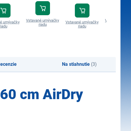
Vstavané umývačky
Vstavané umýv
né umývačky
Vstavané umývačky
riadu
riadu
riadu
riadu
ecenzie
Na stiahnutie
(3)
 60 cm AirDry