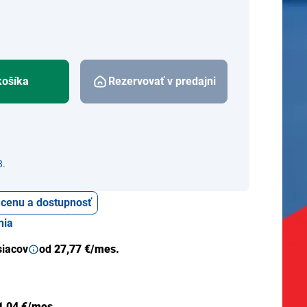
košíka
Rezervovať v predajni
8.
ť cenu a dostupnosť
nia
siacov
od
27,77 €/mes.
1,04 €/mes.