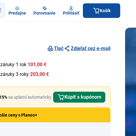
ť
Košík
Predajne
Porovnanie
Prihlásiť
Tlač
Zdieľať cez e-mail
 záruky 1 rok
101,00 €
 záruky 3 roky
203,00 €
Kúpiť s kupónom
15%
sa uplatní automaticky
pšie ceny s Planeo+