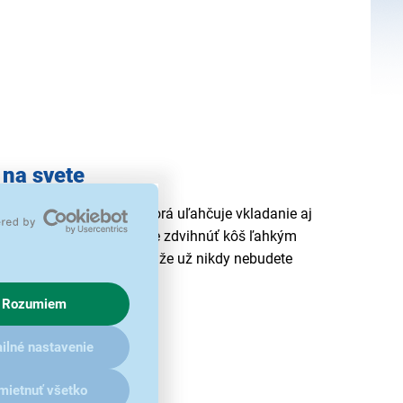
 na svete
ft® je prvá na svete, ktorá uľahčuje vkladanie aj
ečná technológia umožňuje zdvihnúť kôš ľahkým
pása. Je to tak pohodlné, že už nikdy nebudete
Rozumiem
ilné nastavenie
mietnuť všetko