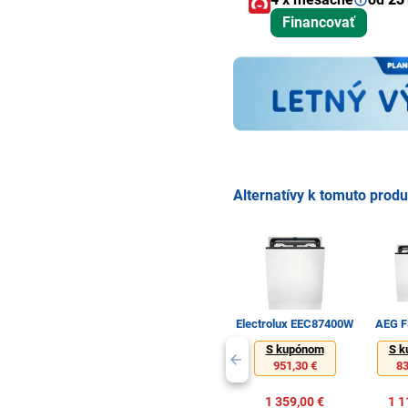
Financovať
Alternatívy k tomuto prod
Electrolux EEC87400W
AEG F
S kupónom
S k
951,30 €
83
1 359,00 €
1 1