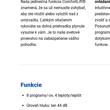
Naša jedinečná funkcia ComfortLift®
ovládan
znamená, že sa už nemusíte zohýbať,
Intuitív
aby ste vložili alebo vyložili riad z
predstav
umývačky. Ľahkým stlačením
zvoliť a
rukoväte sa dolná priehradka plynule
Posunutí
vysunie k vám. Je to naše svetové
programu
prvenstvo na zabezpečenie vášho
dotykom 
pohodlia.
funkcie.
Funkcie
8 programy/-ov, 4 teploty/teplôt
Úroveň hluku: len 44 dB