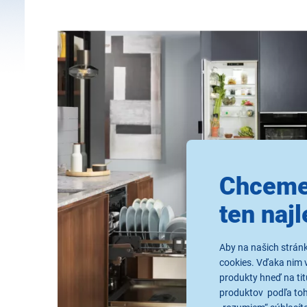
Chceme
ten najl
Aby na našich strán
cookies. Vďaka nim 
produkty hneď na tit
produktov podľa toho