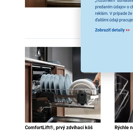
„rozumiem“ súhlasíte
predaním údajov o c
reklám. V prípade že 
ďalšími údaji pracuje
Zobraziť detaily
>>
ComfortLift®, prvý zdvíhací kôš
Rýchle 