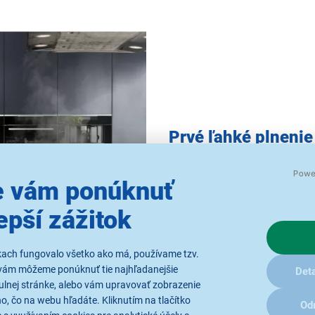
Prvé ľahké plnenie
Umývačka riadu 900 ComfortLi
 vám ponúknuť
vyberanie riadu. Naša jedin
stlačením držadla do úrovne 
epší zážitok
chcieť nič iné.
kach fungovalo všetko ako má, používame tzv.
vám môžeme ponúknuť tie najhľadanejšie
Deta
ulnej stránke, alebo vám upravovať zobrazenie
, čo na webu hľadáte. Kliknutím na tlačítko
Od