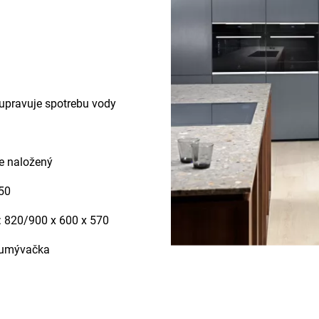
 upravuje spotrebu vody
ne naložený
50
 820/900 x 600 x 570
á umývačka