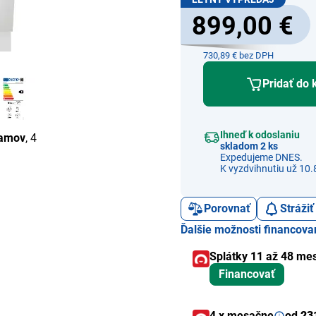
899,00 €
730,89 € bez DPH
Pridať do 
Ihneď k odoslaniu
ramov
, 4
skladom 2 ks
Expedujeme DNES.
K vyzdvihnutiu už 10.
Porovnať
Stráži
Ďalšie možnosti financova
Splátky 11 až 48 me
Financovať
4 x mesačne
od
23