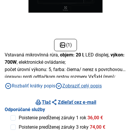
(1)
Vstavaná mikrovlnná rúra,
objem: 20 l
, LED displej,
výkon:
700W
, elektronické ovládanie;
počet úrovní výkonu: 5, farba: čierna/ nerez s povrchovou
úpravou proti odtlačkom prstov rozmery VxŠxH (mm):
388x595x347
Rozbaliť krátky popis
Zobraziť celý popis
Tlač
Zdieľať cez e-mail
Odporúčané služby
Poistenie predĺženej záruky 1 rok
36,00 €
Poistenie predĺženej záruky 3 roky
74,00 €