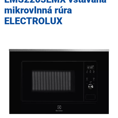
mikrovlnná rúra
ELECTROLUX