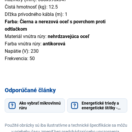
Čistá hmotnosť (kg): 12.5
Dľžka prívodného kábla (m): 1
Farba: Čierna a nerezová oceľ s povrchom proti
odtlačkom
Materiál vnútra rúry:
nehrdzavejúca oceľ
Farba vnútra rúry:
antikorová
Napätie (V): 230
Frekvencia: 50
Odporúčané články
Ako vybrať mikrovlnnú
Energetické triedy a
rúru
energetické štítky -
vysvetlenie
Použité obrázky sú iba ilustratívne a technické špecifikácie sa môžu
v priebehu času zmeniť bez predchádzajúceho upozornenia.