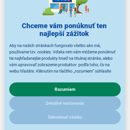
Chceme vám ponúknuť ten
najlepší zážitok
Aby na našich stránkach fungovalo všetko ako má,
používame tzv. cookies. Vďaka nim vám môžeme ponúknuť
tie najhľadanejšie produkty hneď na titulnej stránke, alebo
vám upravovať zobrazenie produktov podľa toho, čo na
Vaša skratka k dobrému jedlu
webu hľadáte. Kliknutím na tlačítko „rozumiem“ súhlasíte
s využívaním cookies pre analytické účely a predaním údajov
Mikrovlnná rúra predstavuje rýchly spôsob ako zahnať
o chovaní na webe pre zobrazovaní cielených reklám.
hlad. Jedným klikom môžete v krátkom čase
Rozumiem
V prípade že vás zaujímajú detaily, ako u nás s cookies a
rozmraziť hotové jedlo, ohriať zvyšky zo včerajšej
ďalšími údaji pracujeme, kliknite
sem
.
večere alebo rozpustiť čokoládu na polevu.
Detailné nastavenie
Odmietnuť všetko