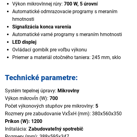
Výkon mikrovlnnej rúry:
700 W, 5 úrovní
Automatické odmrazovacie programy s meraním
hmotnosti
Signalizácia konca varenia
Automatické varné programy s meraním hmotnosti
LED displej
Ovládací gombík pre voľbu výkonu
Priemer a materiál otočného taniera: 245 mm, sklo
Technické parametre:
Systém tepelnej úpravy:
Mikrovlny
Výkon mikrovĺn (W):
700
Počet výkonových stupňov pre mikrovlny:
5
Rozmery pre zabudovanie VxŠxH (mm): 380x560x350
Príkon (W): 1200
Inštalácia:
Zabudovateľný spotrebič
Rozmery (mm): 388x595x347