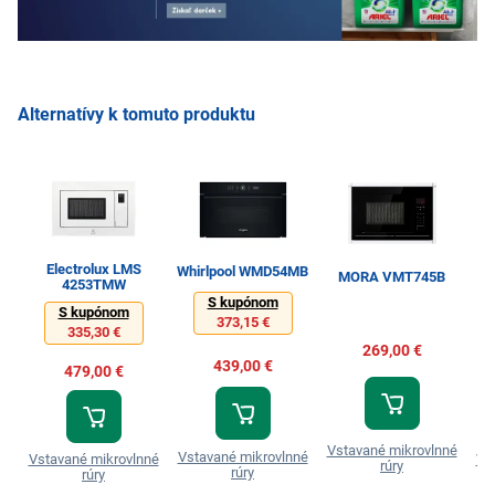
Alternatívy k tomuto produktu
Electrolux LMS
Whirlpool WMD54MB
MORA VMT745B
4253TMW
S kupónom
S kupónom
373,15 €
335,30 €
269,00 €
439,00 €
479,00 €
Vstavané mikrovlnné
Vstavané mikrovlnné
Vstavané mikrovlnné
Vs
rúry
rúry
rúry