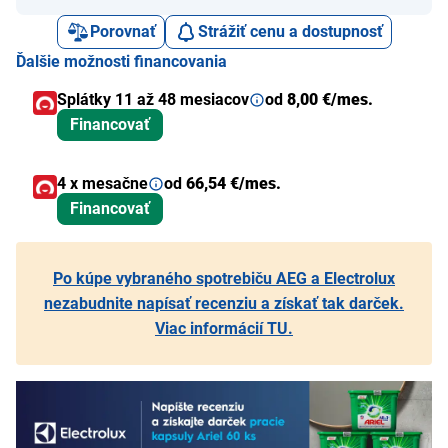
Porovnať
Strážiť cenu a dostupnosť
Ďalšie možnosti financovania
Splátky 11 až 48 mesiacov
od
8,00 €/mes.
Financovať
4 x mesačne
od
66,54 €/mes.
Financovať
Po kúpe vybraného spotrebiču AEG a Electrolux
nezabudnite napísať recenziu a získať tak darček.
Viac informácií TU.