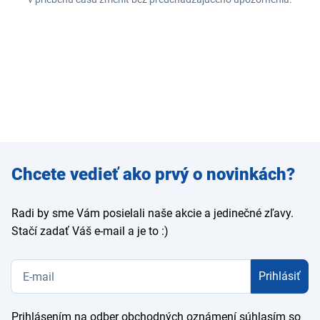
Zadajte
Chcete vedieť ako prvý o novinkách?
e-mail
Radi by sme Vám posielali naše akcie a jedinečné zľavy.
Stačí zadať Váš e-mail a je to :)
Prihlásiť
Prihlásením na odber obchodných oznámení súhlasím so