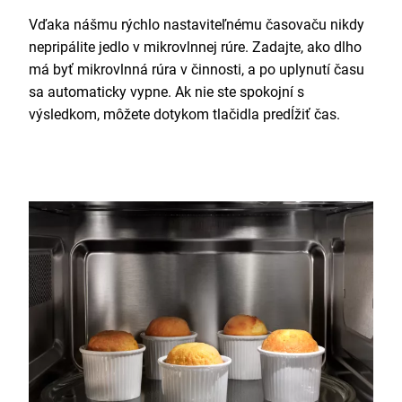
Vďaka nášmu rýchlo nastaviteľnému časovaču nikdy
nepripálite jedlo v mikrovlnnej rúre. Zadajte, ako dlho
má byť mikrovlnná rúra v činnosti, a po uplynutí času
sa automaticky vypne. Ak nie ste spokojní s
výsledkom, môžete dotykom tlačidla predĺžiť čas.